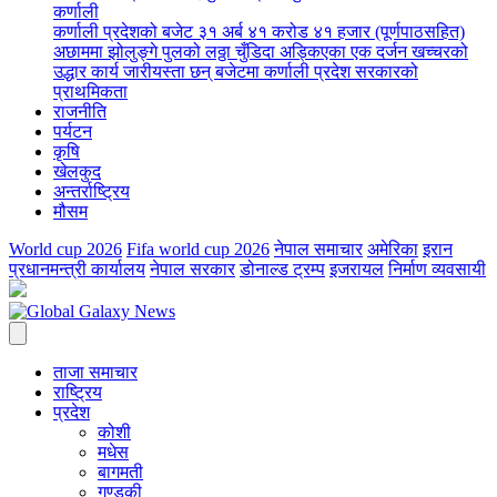
कर्णाली
कर्णाली प्रदेशको बजेट ३१ अर्ब ४१ करोड ४१ हजार (पूर्णपाठसहित)
अछाममा झोलुङ्गे पुलको लठ्ठा चुँडिदा अड्किएका एक दर्जन खच्चरको
उद्धार कार्य जारी
यस्ता छन् बजेटमा कर्णाली प्रदेश सरकारको
प्राथमिकता
राजनीति
पर्यटन
कृषि
खेलकुद
अन्तर्राष्ट्रिय
मौसम
World cup 2026
Fifa world cup 2026
नेपाल समाचार
अमेरिका
इरान
प्रधानमन्त्री कार्यालय
नेपाल सरकार
डोनाल्ड ट्रम्प
इजरायल
निर्माण व्यवसायी
ताजा समाचार
राष्ट्रिय
प्रदेश
कोशी
मधेस
बागमती
गण्डकी