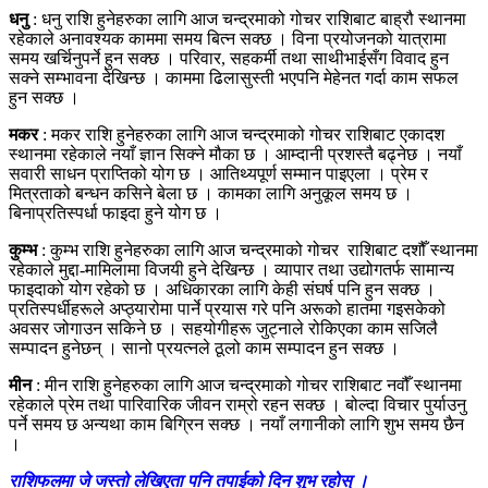
धनु
: धनु राशि हुनेहरुका लागि आज चन्द्रमाको गोचर राशिबाट बाह्रौ स्थानमा
रहेकाले अनावश्यक काममा समय बित्न सक्छ । विना प्रयोजनको यात्रामा
समय खर्चिनुपर्ने हुन सक्छ । परिवार, सहकर्मी तथा साथीभाईसँग विवाद हुन
सक्ने सम्भावना देखिन्छ । काममा ढिलासुस्ती भएपनि मेहेनत गर्दा काम सफल
हुन सक्छ ।
मकर
: मकर राशि हुनेहरुका लागि आज चन्द्रमाको गोचर राशिबाट एकादश
स्थानमा रहेकाले नयाँ ज्ञान सिक्ने मौका छ । आम्दानी प्रशस्तै बढ्नेछ । नयाँ
सवारी साधन प्राप्तिको योग छ । आतिथ्यपूर्ण सम्मान पाइएला । प्रेम र
मित्रताको बन्धन कसिने बेला छ । कामका लागि अनुकूल समय छ ।
बिनाप्रतिस्पर्धा फाइदा हुने योग छ ।
कुम्भ
: कुम्भ राशि हुनेहरुका लागि आज चन्द्रमाको गोचर राशिबाट दशौँ स्थानमा
रहेकाले मुद्दा-मामिलामा विजयी हुने देखिन्छ । व्यापार तथा उद्योगतर्फ सामान्य
फाइदाको योग रहेको छ । अधिकारका लागि केही संघर्ष पनि हुन सक्छ ।
प्रतिस्पर्धीहरूले अप्ठ्यारोमा पार्ने प्रयास गरे पनि अरूको हातमा गइसकेको
अवसर जोगाउन सकिने छ । सहयोगीहरू जुट्नाले रोकिएका काम सजिलै
सम्पादन हुनेछन् । सानो प्रयत्नले ठूलो काम सम्पादन हुन सक्छ ।
मीन
: मीन राशि हुनेहरुका लागि आज चन्द्रमाको गोचर राशिबाट नवौँ स्थानमा
रहेकाले प्रेम तथा पारिवारिक जीवन राम्रो रहन सक्छ । बोल्दा विचार पुर्याउनु
पर्ने समय छ अन्यथा काम बिग्रिन सक्छ । नयाँ लगानीको लागि शुभ समय छैन
।
राशिफलमा जे जस्तो लेखिएता पनि तपाईको दिन शुभ रहोस् ।