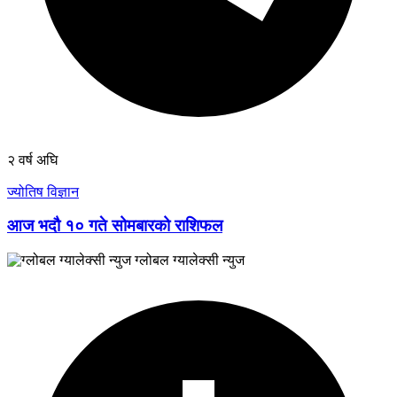
२ वर्ष अघि
ज्योतिष विज्ञान
आज भदौ १० गते सोमबारको राशिफल
ग्लोबल ग्यालेक्सी न्युज