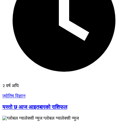
२ वर्ष अघि
ज्योतिष विज्ञान
यस्तो छ आज आइतबारको राशिफल
ग्लोबल ग्यालेक्सी न्युज