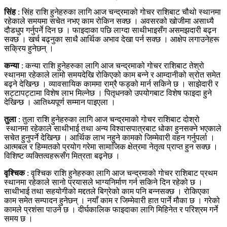
सिंह
: सिंह राशि हुनेहरुका लागि आज चन्द्रमाको गोचर राशिबाट चौथो स्थानमा
रहेकाले समयमा सचेत नभए काम रोकिन सक्छ । अवसरको खोजीमा असाध्यै
दौडधुप गर्नुपर्ने दिन छ । फाइदाका पछि लाग्दा साथीभाइसँग असमझदारी बढ्न
सक्छ । खर्च बढ्नुका साथै आर्थिक अभाव देखा पर्न सक्छ । आक्षेप लगाउनेहरू
सक्रिय हुनेछन् ।
कन्या
: कन्या राशि हुनेहरुका लागि आज चन्द्रमाको गोचर राशिबाट तेश्रो
स्थानमा रहेकाले लामो समयदेखि रोकिएको काम बन्ने र आम्दानीको स्रोत समेत
बढ्ने देखिन्छ । व्यावसायिक काममा राम्रै फड्को मार्न सकिने छ । साझेदारी र
सट्टापट्टामा विशेष लाभ मिल्नेछ । पितृधनको उपयोगबाट विशेष फाइदा हुने
देखिन्छ । आतिथ्यपूर्ण सम्मान पाइएला ।
तुला
: तुला राशि हुनेहरुका लागि आज चन्द्रमाको गोचर राशिबाट दोश्रो
स्थानमा रहेकाले साथीभाई तथा अन्य विश्वासपात्रबाट धोका हुनसक्ने भएकाले
सचेत हुनुपर्ने देखिन्छ । आर्थिक लाभ नहुने कामको जिम्मेवारी वहन गर्नुपर्ला ।
आत्मबल र हिम्मतको प्रयोग गरेमा सामाजिक क्षेत्रमा नेतृत्व प्राप्त हुन सक्छ ।
विशिष्ट व्यक्तित्वहरूसँग मित्रता बढ्नेछ ।
वृश्चिक
: वृश्चिक राशि हुनेहरुका लागि आज चन्द्रमाको गोचर राशिबाट प्रथम
स्थानमा रहेकाले सानो प्रयासले भाग्यनिर्माण गर्न सकिने दिन रहेको छ ।
साथीभाई तथा सहयोगीको मद्दतले बिग्रेको काम पनि बन्नसक्छ । रोकिएका
काम समेत सम्पादन हुनेछन् । नयाँ काम र जिम्मेवारी हात पार्ने मौका छ । गरेको
कामले प्रशंसा पाउने छ । दीर्घकालिक फाइदाका लागि मिहिनेत र परिश्रम गर्ने
समय छ ।