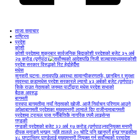
ताजा समाचार
राष्ट्रिय
प्रदेश
कोशी
कोशी प्रदेशमा शुक्रबार सार्वजनिक बिदा
कोशी प्रदेशको बजेट ३५ अर्ब
२७ करोड (पूर्णपाठ)
कोशी
प्रदेश सरकार विरुद्धको रिट हेर्दाहेर्दैमा
मधेस
सुनसरी घटनाः तनावपछि अवस्था सामान्यीकरणतर्फ, छानबिन र सुरक्षा
व्यवस्था कडा
मधेस प्रदेश सरकारले ल्यायो ४३ अर्बको बजेट (पूर्णपाठ)
सिके राउत नेतृत्वको जनमत पार्टीद्वारा मधेस प्रदेश सभाको
बैठक अवरुद्ध
बागमती
रास्वपा बागमतीमा नयाँ नेतृत्वको खोजी, आजै निर्वाचन परिणाम आउने
अपेक्षा
बागमती प्रदेशका मुख्यमन्त्री लामाले दिए राजीनामा
बागमती
प्रदेशमा ट्रायल पास गर्नेबित्तिकै नागरिक एपमै लाइसेन्स
गण्डकी
गण्डकी प्रदेशको बजेट ३२ अर्ब ९७ करोड (पूर्णपाठ)
नवनियुक्त मन्त्री
दीपक मनाङ्गे भन्छन् ‘यहि तालले २० चोटि पनि खानुपर्ने हुन्छ’
गण्डकीमा
४८ घण्टाभित्र पाण्डेलाई मुख्यमन्त्री नियुक्त गर्न सर्वोच्चको परमादेश