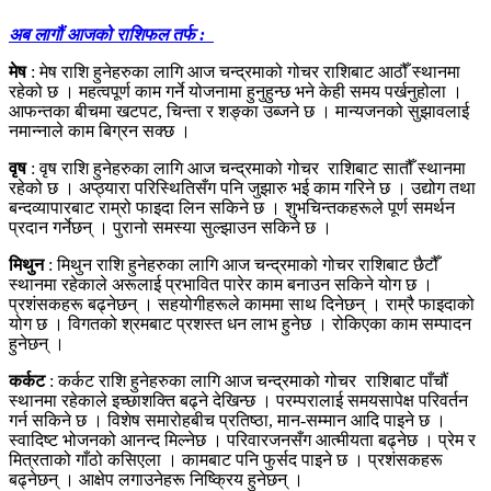
अब लागौं आजको राशिफल तर्फ :
मेष
: मेष राशि हुनेहरुका लागि आज चन्द्रमाको गोचर राशिबाट आठौँ स्थानमा
रहेको छ । महत्वपूर्ण काम गर्ने योजनामा हुनुहुन्छ भने केही समय पर्खनुहोला ।
आफन्तका बीचमा खटपट, चिन्ता र शङ्का उब्जने छ । मान्यजनको सुझावलाई
नमान्नाले काम बिग्रन सक्छ ।
वृष
: वृष राशि हुनेहरुका लागि आज चन्द्रमाको गोचर राशिबाट सातौँ स्थानमा
रहेको छ । अप्ठ्यारा परिस्थितिसँग पनि जुझारु भई काम गरिने छ । उद्योग तथा
बन्दव्यापारबाट राम्रो फाइदा लिन सकिने छ । शुभचिन्तकहरूले पूर्ण समर्थन
प्रदान गर्नेछन् । पुरानो समस्या सुल्झाउन सकिने छ ।
मिथुन
: मिथुन राशि हुनेहरुका लागि आज चन्द्रमाको गोचर राशिबाट छैटौँ
स्थानमा रहेकाले अरूलाई प्रभावित पारेर काम बनाउन सकिने योग छ ।
प्रशंसकहरू बढ्नेछन् । सहयोगीहरूले काममा साथ दिनेछन् । राम्रै फाइदाको
योग छ । विगतको श्रमबाट प्रशस्त धन लाभ हुनेछ । रोकिएका काम सम्पादन
हुनेछन् ।
कर्कट
: कर्कट राशि हुनेहरुका लागि आज चन्द्रमाको गोचर राशिबाट पाँचौं
स्थानमा रहेकाले इच्छाशक्ति बढ्ने देखिन्छ । परम्परालाई समयसापेक्ष परिवर्तन
गर्न सकिने छ । विशेष समारोहबीच प्रतिष्ठा, मान-सम्मान आदि पाइने छ ।
स्वादिष्ट भोजनको आनन्द मिल्नेछ । परिवारजनसँग आत्मीयता बढ्नेछ । प्रेम र
मित्रताको गाँठो कसिएला । कामबाट पनि फुर्सद पाइने छ । प्रशंसकहरू
बढ्नेछन् । आक्षेप लगाउनेहरू निष्क्रिय हुनेछन् ।