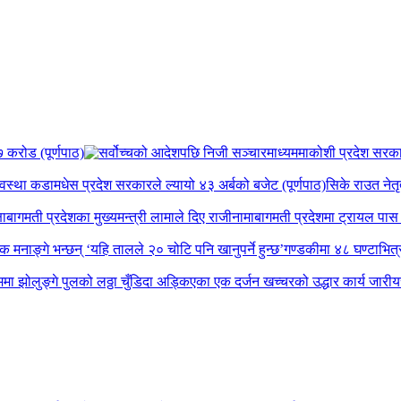
 करोड (पूर्णपाठ)
कोशी प्रदेश सरकार व
यवस्था कडा
मधेस प्रदेश सरकारले ल्यायो ४३ अर्बको बजेट (पूर्णपाठ)
सिके राउत नेतृ
षा
बागमती प्रदेशका मुख्यमन्त्री लामाले दिए राजीनामा
बागमती प्रदेशमा ट्रायल पास ग
पक मनाङ्गे भन्छन् ‘यहि तालले २० चोटि पनि खानुपर्ने हुन्छ’
गण्डकीमा ४८ घण्टाभित्र 
मा झोलुङ्गे पुलको लठ्ठा चुँडिदा अड्किएका एक दर्जन खच्चरको उद्धार कार्य जारी
य