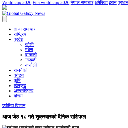
World cup 2026
Fifa world cup 2026
नेपाल समाचार
अमेरिका
इरान
प्रधान
ताजा समाचार
राष्ट्रिय
प्रदेश
कोशी
मधेस
बागमती
गण्डकी
कर्णाली
राजनीति
पर्यटन
कृषि
खेलकुद
अन्तर्राष्ट्रिय
मौसम
ज्योतिष विज्ञान
आज जेठ १८ गते शुक्रबारको दैनिक राशिफल
ग्लोबल ग्यालेक्सी न्युज