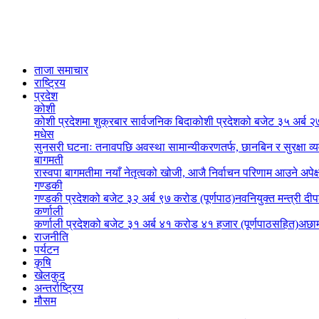
ताजा समाचार
राष्ट्रिय
प्रदेश
कोशी
कोशी प्रदेशमा शुक्रबार सार्वजनिक बिदा
कोशी प्रदेशको बजेट ३५ अर्ब २७
मधेस
सुनसरी घटनाः तनावपछि अवस्था सामान्यीकरणतर्फ, छानबिन र सुरक्षा व्
बागमती
रास्वपा बागमतीमा नयाँ नेतृत्वको खोजी, आजै निर्वाचन परिणाम आउने अपेक्
गण्डकी
गण्डकी प्रदेशको बजेट ३२ अर्ब ९७ करोड (पूर्णपाठ)
नवनियुक्त मन्त्री दी
कर्णाली
कर्णाली प्रदेशको बजेट ३१ अर्ब ४१ करोड ४१ हजार (पूर्णपाठसहित)
अछाम
राजनीति
पर्यटन
कृषि
खेलकुद
अन्तर्राष्ट्रिय
मौसम