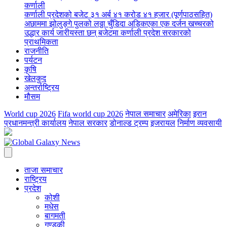
कर्णाली
कर्णाली प्रदेशको बजेट ३१ अर्ब ४१ करोड ४१ हजार (पूर्णपाठसहित)
अछाममा झोलुङ्गे पुलको लठ्ठा चुँडिदा अड्किएका एक दर्जन खच्चरको
उद्धार कार्य जारी
यस्ता छन् बजेटमा कर्णाली प्रदेश सरकारको
प्राथमिकता
राजनीति
पर्यटन
कृषि
खेलकुद
अन्तर्राष्ट्रिय
मौसम
World cup 2026
Fifa world cup 2026
नेपाल समाचार
अमेरिका
इरान
प्रधानमन्त्री कार्यालय
नेपाल सरकार
डोनाल्ड ट्रम्प
इजरायल
निर्माण व्यवसायी
ताजा समाचार
राष्ट्रिय
प्रदेश
कोशी
मधेस
बागमती
गण्डकी