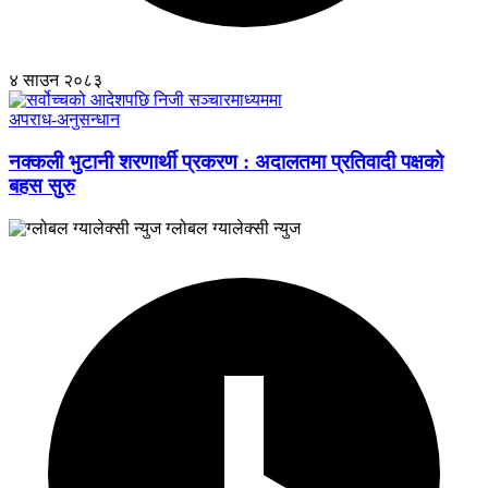
४ साउन २०८३
अपराध-अनुसन्धान
नक्कली भुटानी शरणार्थी प्रकरण : अदालतमा प्रतिवादी पक्षको
बहस सुरु
ग्लोबल ग्यालेक्सी न्युज