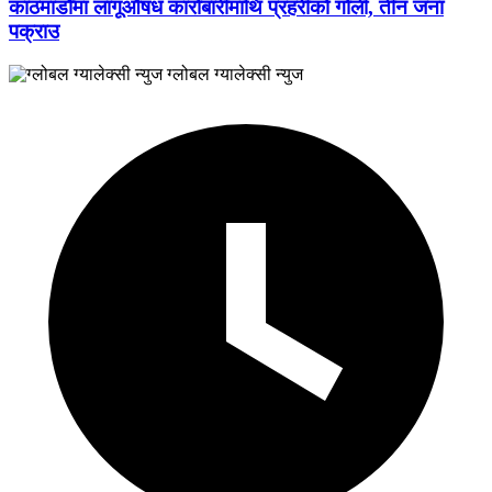
काठमाडौँमा लागूऔषध कारोबारीमाथि प्रहरीको गोली, तीन जना
पक्राउ
ग्लोबल ग्यालेक्सी न्युज