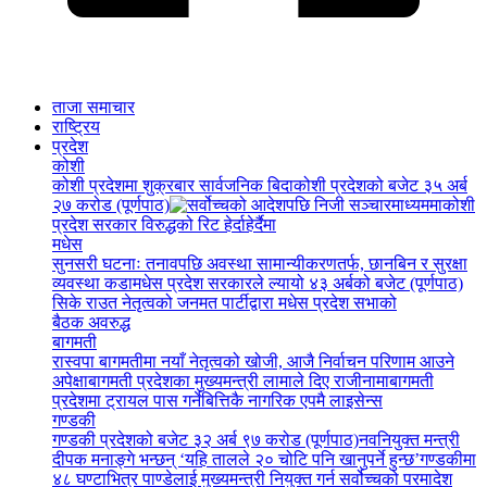
ताजा समाचार
राष्ट्रिय
प्रदेश
कोशी
कोशी प्रदेशमा शुक्रबार सार्वजनिक बिदा
कोशी प्रदेशको बजेट ३५ अर्ब
२७ करोड (पूर्णपाठ)
कोशी
प्रदेश सरकार विरुद्धको रिट हेर्दाहेर्दैमा
मधेस
सुनसरी घटनाः तनावपछि अवस्था सामान्यीकरणतर्फ, छानबिन र सुरक्षा
व्यवस्था कडा
मधेस प्रदेश सरकारले ल्यायो ४३ अर्बको बजेट (पूर्णपाठ)
सिके राउत नेतृत्वको जनमत पार्टीद्वारा मधेस प्रदेश सभाको
बैठक अवरुद्ध
बागमती
रास्वपा बागमतीमा नयाँ नेतृत्वको खोजी, आजै निर्वाचन परिणाम आउने
अपेक्षा
बागमती प्रदेशका मुख्यमन्त्री लामाले दिए राजीनामा
बागमती
प्रदेशमा ट्रायल पास गर्नेबित्तिकै नागरिक एपमै लाइसेन्स
गण्डकी
गण्डकी प्रदेशको बजेट ३२ अर्ब ९७ करोड (पूर्णपाठ)
नवनियुक्त मन्त्री
दीपक मनाङ्गे भन्छन् ‘यहि तालले २० चोटि पनि खानुपर्ने हुन्छ’
गण्डकीमा
४८ घण्टाभित्र पाण्डेलाई मुख्यमन्त्री नियुक्त गर्न सर्वोच्चको परमादेश