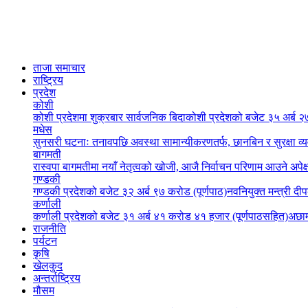
ताजा समाचार
राष्ट्रिय
प्रदेश
कोशी
कोशी प्रदेशमा शुक्रबार सार्वजनिक बिदा
कोशी प्रदेशको बजेट ३५ अर्ब २७
मधेस
सुनसरी घटनाः तनावपछि अवस्था सामान्यीकरणतर्फ, छानबिन र सुरक्षा व्
बागमती
रास्वपा बागमतीमा नयाँ नेतृत्वको खोजी, आजै निर्वाचन परिणाम आउने अपेक्
गण्डकी
गण्डकी प्रदेशको बजेट ३२ अर्ब ९७ करोड (पूर्णपाठ)
नवनियुक्त मन्त्री दी
कर्णाली
कर्णाली प्रदेशको बजेट ३१ अर्ब ४१ करोड ४१ हजार (पूर्णपाठसहित)
अछाम
राजनीति
पर्यटन
कृषि
खेलकुद
अन्तर्राष्ट्रिय
मौसम