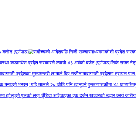
 करोड (पूर्णपाठ)
कोशी प्रदेश सरकार व
यवस्था कडा
मधेस प्रदेश सरकारले ल्यायो ४३ अर्बको बजेट (पूर्णपाठ)
सिके राउत नेतृ
षा
बागमती प्रदेशका मुख्यमन्त्री लामाले दिए राजीनामा
बागमती प्रदेशमा ट्रायल पास ग
पक मनाङ्गे भन्छन् ‘यहि तालले २० चोटि पनि खानुपर्ने हुन्छ’
गण्डकीमा ४८ घण्टाभित्र 
मा झोलुङ्गे पुलको लठ्ठा चुँडिदा अड्किएका एक दर्जन खच्चरको उद्धार कार्य जारी
य