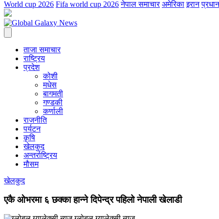
World cup 2026
Fifa world cup 2026
नेपाल समाचार
अमेरिका
इरान
प्रधान
ताजा समाचार
राष्ट्रिय
प्रदेश
कोशी
मधेस
बागमती
गण्डकी
कर्णाली
राजनीति
पर्यटन
कृषि
खेलकुद
अन्तर्राष्ट्रिय
मौसम
खेलकुद
एकै ओभरमा ६ छक्का हान्ने दिपेन्द्र पहिलो नेपाली खेलाडी
ग्लोबल ग्यालेक्सी न्युज