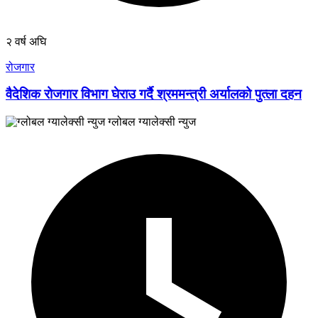
२ वर्ष अघि
रोजगार
वैदेशिक रोजगार विभाग घेराउ गर्दै श्रममन्त्री अर्यालको पुत्ला दहन
ग्लोबल ग्यालेक्सी न्युज