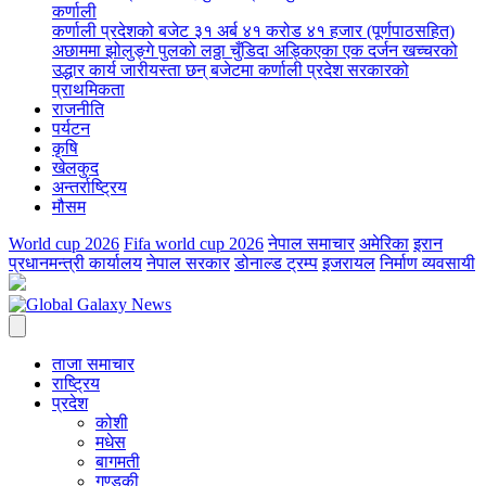
कर्णाली
कर्णाली प्रदेशको बजेट ३१ अर्ब ४१ करोड ४१ हजार (पूर्णपाठसहित)
अछाममा झोलुङ्गे पुलको लठ्ठा चुँडिदा अड्किएका एक दर्जन खच्चरको
उद्धार कार्य जारी
यस्ता छन् बजेटमा कर्णाली प्रदेश सरकारको
प्राथमिकता
राजनीति
पर्यटन
कृषि
खेलकुद
अन्तर्राष्ट्रिय
मौसम
World cup 2026
Fifa world cup 2026
नेपाल समाचार
अमेरिका
इरान
प्रधानमन्त्री कार्यालय
नेपाल सरकार
डोनाल्ड ट्रम्प
इजरायल
निर्माण व्यवसायी
ताजा समाचार
राष्ट्रिय
प्रदेश
कोशी
मधेस
बागमती
गण्डकी