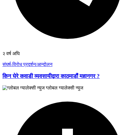
२ वर्ष अघि
संघर्ष-विरोध प्रदर्शन/आन्दोलन
किन घेरे कवाडी व्यवसायीद्वारा काठमाडौं महानगर ?
ग्लोबल ग्यालेक्सी न्युज