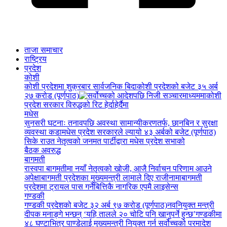
ताजा समाचार
राष्ट्रिय
प्रदेश
कोशी
कोशी प्रदेशमा शुक्रबार सार्वजनिक बिदा
कोशी प्रदेशको बजेट ३५ अर्ब
२७ करोड (पूर्णपाठ)
कोशी
प्रदेश सरकार विरुद्धको रिट हेर्दाहेर्दैमा
मधेस
सुनसरी घटनाः तनावपछि अवस्था सामान्यीकरणतर्फ, छानबिन र सुरक्षा
व्यवस्था कडा
मधेस प्रदेश सरकारले ल्यायो ४३ अर्बको बजेट (पूर्णपाठ)
सिके राउत नेतृत्वको जनमत पार्टीद्वारा मधेस प्रदेश सभाको
बैठक अवरुद्ध
बागमती
रास्वपा बागमतीमा नयाँ नेतृत्वको खोजी, आजै निर्वाचन परिणाम आउने
अपेक्षा
बागमती प्रदेशका मुख्यमन्त्री लामाले दिए राजीनामा
बागमती
प्रदेशमा ट्रायल पास गर्नेबित्तिकै नागरिक एपमै लाइसेन्स
गण्डकी
गण्डकी प्रदेशको बजेट ३२ अर्ब ९७ करोड (पूर्णपाठ)
नवनियुक्त मन्त्री
दीपक मनाङ्गे भन्छन् ‘यहि तालले २० चोटि पनि खानुपर्ने हुन्छ’
गण्डकीमा
४८ घण्टाभित्र पाण्डेलाई मुख्यमन्त्री नियुक्त गर्न सर्वोच्चको परमादेश