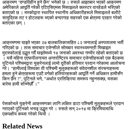
आक्रमण ‘दण्डविहीन हुने छैन’ भनेको छ । रुसले आइतबार भएको आक्रमण
अमेरिकाले आपूर्ति गरेको एटिएसिएमस मिसाइलले क्लस्टर वारहेडले भरिएको
बताएको छ । मस्कोद्वारा स्थापित स्थानीय अधिकारीहरूले मिसाइलले बलौटे
सामुद्रिक तट र होटलहरू भएको बन्दरगाह सहरको एक क्षेत्रमा प्रहार गरेको
बताएका छन् ।
आक्रमणमा घाइते भएका २७ बालबालिकासहित ८२ जनालाई अस्पतालमा भर्ती
गरिएको छ । तास समाचार एजेन्सीले सोमबार स्वास्थ्यमन्त्री मिखाइल
मुराश्कोलाई उद्धृत गर्दै घाइतेमध्ये १४ जनाको अवस्था गम्भीर रहेको बताएको छ
। यसै महिना एएफपीलगायत अन्तर्राष्ट्रिय समाचार एजेन्सीहरूको एक बैठकमा
पुटिनले पश्चिमद्वारा युक्रेनलाई लामो दूरीको हतियार प्रदान गरेकामा आलोचना
गरे। “हामीलाई विश्वका ती पश्चिमी मुलुकहरूको संवेदनशील संरचनाहरूमा
हमला हुने क्षेत्रहरूमा एउटै वर्गको हतियारहरूको आपूर्ति गर्ने अधिकार हामीसँग
किन छैन ?”, पुटिनले भने, “अर्थात प्रतिक्रिया समरूप नहुनसक्छ, यसका
बारेमा हामी सोच्नेछौँ ।”
पेसकोभले युक्रेनी आक्रमणका लागि लक्षित डाटा पश्चिमी मुलुकहरूले प्रदान
गराएको पुटिनको भनाइ उद्धृत गरे । रुसले सन् २०१४ मा क्रिमियामाथि
एकपक्षीय कब्जा गरेको थियो ।
Related News