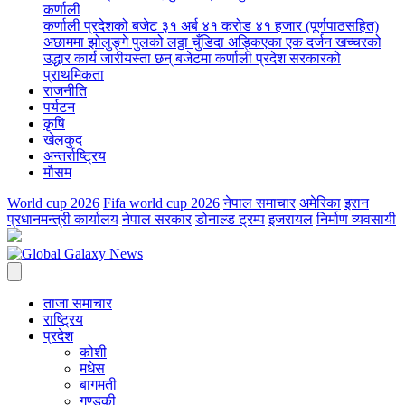
कर्णाली
कर्णाली प्रदेशको बजेट ३१ अर्ब ४१ करोड ४१ हजार (पूर्णपाठसहित)
अछाममा झोलुङ्गे पुलको लठ्ठा चुँडिदा अड्किएका एक दर्जन खच्चरको
उद्धार कार्य जारी
यस्ता छन् बजेटमा कर्णाली प्रदेश सरकारको
प्राथमिकता
राजनीति
पर्यटन
कृषि
खेलकुद
अन्तर्राष्ट्रिय
मौसम
World cup 2026
Fifa world cup 2026
नेपाल समाचार
अमेरिका
इरान
प्रधानमन्त्री कार्यालय
नेपाल सरकार
डोनाल्ड ट्रम्प
इजरायल
निर्माण व्यवसायी
ताजा समाचार
राष्ट्रिय
प्रदेश
कोशी
मधेस
बागमती
गण्डकी