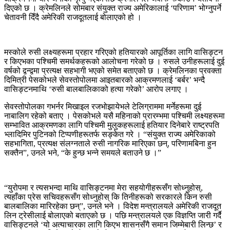
दिएको छ । क्रेमलिनले सोमबार संयुक्त राज्य अमेरिकालाई ‘परिणाम’ भोग्नुपर्ने
चेतावनी दिँदै अमेरिकी राजदूतलाई बोलाएको हो ।
मस्कोले रुसी लक्ष्यहरूमा प्रहार गरिएको हतियारको आपूर्तिका लागि वासिङ्टन
र किएभका पश्चिमी समर्थकहरूको आलोचना गरेको छ । रुसले उनीहरूलाई दुई
वर्षको द्वन्द्वमा प्रत्यक्ष सहभागी भएको समेत बताएको छ । क्रेमलिनका प्रवक्ता
दिमित्री पेसकोभले सेवस्तोपोलमा आइतबारको आक्रमणलाई ‘बर्बर’ भन्दै
वासिङ्टनमाथि ‘रुसी बालबालिकाको हत्या गरेको’ आरोप लगाए ।
सेवस्तोपोलका गभर्नर मिखाइल रजभोझायेभले टेलिग्राममा मर्नेहरूमा दुई
नाबालिग रहेको बताए । पेसकोभले यसै महिनाको प्रारम्भमा पश्चिमी लक्ष्यहरूमा
सम्भावित आक्रमणका लागि पश्चिमी मुलुकहरूलाई हतियार दिनेबारे राष्ट्रपति
भ्लादिमिर पुटिनको टिप्पणीहरूतर्फ सङ्केत गरे । “संयुक्त राज्य अमेरिकाको
सहभागिता, प्रत्यक्ष संलग्नताले रुसी नागरिक मारिएका छन्, परिणामबिना हुन
सक्तैन”, उनले भने, “के हुन्छ भन्ने समयले बताउने छ ।”
“युरोपमा र त्यसभन्दा माथि वासिङ्टनमा मेरा सहयोगीहरूसँग सोध्नुहोस्,
त्यहाँका प्रेस सचिवहरूसँग सोध्नुहोस् कि तिनीहरूको सरकारले किन रुसी
बालबालिका मारिरहेका छन्”, उनले भने । विदेश मन्त्रालयले अमेरिकी राजदूत
लिन ट्रेसीलाई बोलाएको बताएको छ । पछि मन्त्रालयले एक विज्ञप्ति जारी गर्दै
वासिङ्टनले ‘यो अत्याचारका लागि किएभ शासनसँगै समान जिम्मेबारी लिन्छ’ र