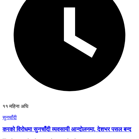
११ महिना अघि
सुनचाँदी
करको विरोधमा सुनचाँदी व्यवसायी आन्दोलनमा, देशभर पसल बन्द