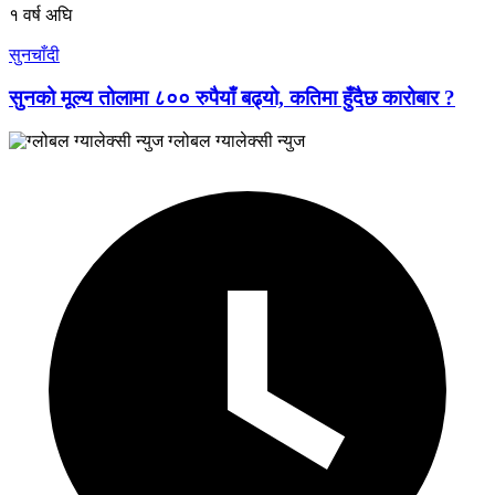
१ वर्ष अघि
सुनचाँदी
सुनको मूल्य तोलामा ८०० रुपैयाँ बढ्यो, कतिमा हुँदैछ कारोबार ?
ग्लोबल ग्यालेक्सी न्युज