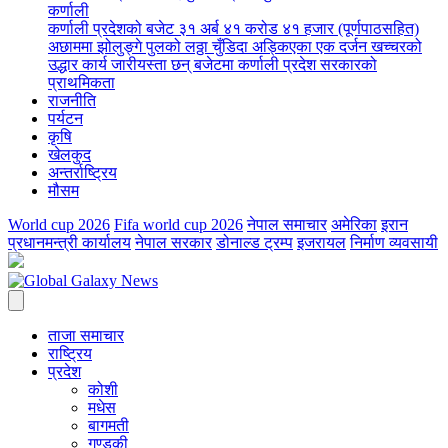
कर्णाली
कर्णाली प्रदेशको बजेट ३१ अर्ब ४१ करोड ४१ हजार (पूर्णपाठसहित)
अछाममा झोलुङ्गे पुलको लठ्ठा चुँडिदा अड्किएका एक दर्जन खच्चरको
उद्धार कार्य जारी
यस्ता छन् बजेटमा कर्णाली प्रदेश सरकारको
प्राथमिकता
राजनीति
पर्यटन
कृषि
खेलकुद
अन्तर्राष्ट्रिय
मौसम
World cup 2026
Fifa world cup 2026
नेपाल समाचार
अमेरिका
इरान
प्रधानमन्त्री कार्यालय
नेपाल सरकार
डोनाल्ड ट्रम्प
इजरायल
निर्माण व्यवसायी
ताजा समाचार
राष्ट्रिय
प्रदेश
कोशी
मधेस
बागमती
गण्डकी