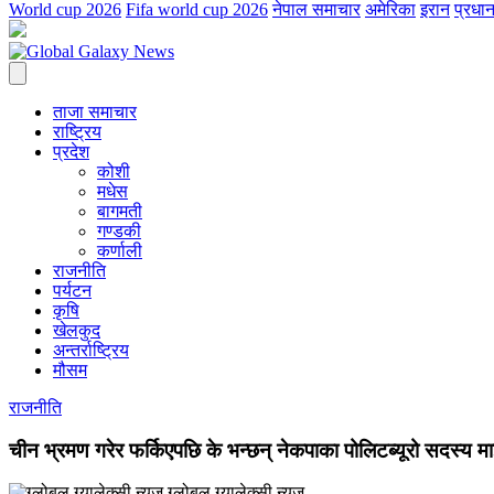
World cup 2026
Fifa world cup 2026
नेपाल समाचार
अमेरिका
इरान
प्रधान
ताजा समाचार
राष्ट्रिय
प्रदेश
कोशी
मधेस
बागमती
गण्डकी
कर्णाली
राजनीति
पर्यटन
कृषि
खेलकुद
अन्तर्राष्ट्रिय
मौसम
राजनीति
चीन भ्रमण गरेर फर्किएपछि के भन्छन् नेकपाका पोलिटब्यूरो सदस्य म
ग्लोबल ग्यालेक्सी न्युज