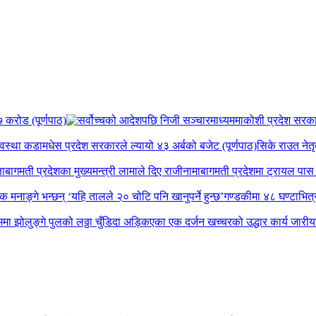
 करोड (पूर्णपाठ)
कोशी प्रदेश सरकार व
यवस्था कडा
मधेस प्रदेश सरकारले ल्यायो ४३ अर्बको बजेट (पूर्णपाठ)
सिके राउत नेतृ
षा
बागमती प्रदेशका मुख्यमन्त्री लामाले दिए राजीनामा
बागमती प्रदेशमा ट्रायल पास ग
पक मनाङ्गे भन्छन् ‘यहि तालले २० चोटि पनि खानुपर्ने हुन्छ’
गण्डकीमा ४८ घण्टाभित्र 
मा झोलुङ्गे पुलको लठ्ठा चुँडिदा अड्किएका एक दर्जन खच्चरको उद्धार कार्य जारी
य