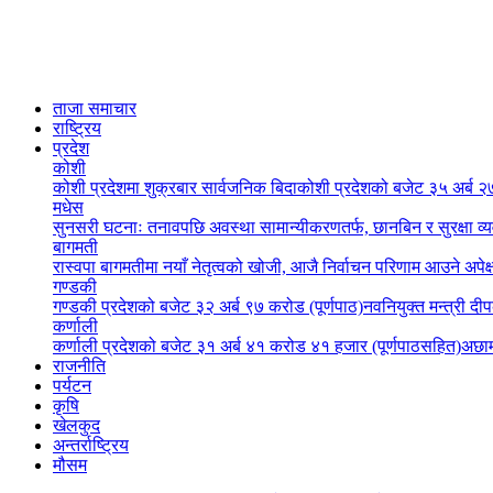
ताजा समाचार
राष्ट्रिय
प्रदेश
कोशी
कोशी प्रदेशमा शुक्रबार सार्वजनिक बिदा
कोशी प्रदेशको बजेट ३५ अर्ब २७
मधेस
सुनसरी घटनाः तनावपछि अवस्था सामान्यीकरणतर्फ, छानबिन र सुरक्षा व्
बागमती
रास्वपा बागमतीमा नयाँ नेतृत्वको खोजी, आजै निर्वाचन परिणाम आउने अपेक्
गण्डकी
गण्डकी प्रदेशको बजेट ३२ अर्ब ९७ करोड (पूर्णपाठ)
नवनियुक्त मन्त्री दी
कर्णाली
कर्णाली प्रदेशको बजेट ३१ अर्ब ४१ करोड ४१ हजार (पूर्णपाठसहित)
अछाम
राजनीति
पर्यटन
कृषि
खेलकुद
अन्तर्राष्ट्रिय
मौसम