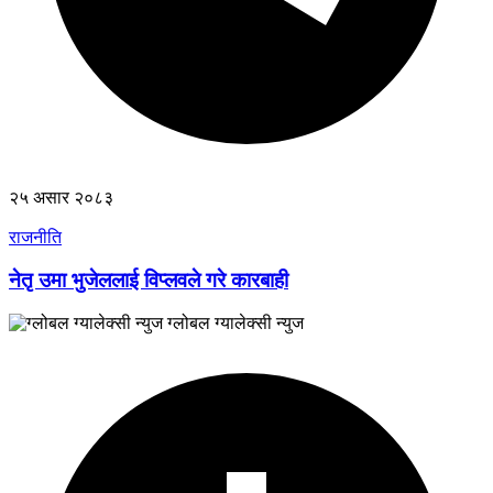
२५ असार २०८३
राजनीति
नेतृ उमा भुजेललाई विप्लवले गरे कारबाही
ग्लोबल ग्यालेक्सी न्युज