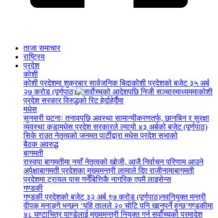
ताजा समाचार
राष्ट्रिय
प्रदेश
कोशी
कोशी प्रदेशमा शुक्रबार सार्वजनिक बिदा
कोशी प्रदेशको बजेट ३५ अर्ब
२७ करोड (पूर्णपाठ)
कोशी
प्रदेश सरकार विरुद्धको रिट हेर्दाहेर्दैमा
मधेस
सुनसरी घटनाः तनावपछि अवस्था सामान्यीकरणतर्फ, छानबिन र सुरक्षा
व्यवस्था कडा
मधेस प्रदेश सरकारले ल्यायो ४३ अर्बको बजेट (पूर्णपाठ)
सिके राउत नेतृत्वको जनमत पार्टीद्वारा मधेस प्रदेश सभाको
बैठक अवरुद्ध
बागमती
रास्वपा बागमतीमा नयाँ नेतृत्वको खोजी, आजै निर्वाचन परिणाम आउने
अपेक्षा
बागमती प्रदेशका मुख्यमन्त्री लामाले दिए राजीनामा
बागमती
प्रदेशमा ट्रायल पास गर्नेबित्तिकै नागरिक एपमै लाइसेन्स
गण्डकी
गण्डकी प्रदेशको बजेट ३२ अर्ब ९७ करोड (पूर्णपाठ)
नवनियुक्त मन्त्री
दीपक मनाङ्गे भन्छन् ‘यहि तालले २० चोटि पनि खानुपर्ने हुन्छ’
गण्डकीमा
४८ घण्टाभित्र पाण्डेलाई मुख्यमन्त्री नियुक्त गर्न सर्वोच्चको परमादेश