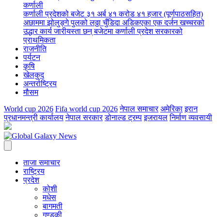
कर्णाली
कर्णाली प्रदेशको बजेट ३१ अर्ब ४१ करोड ४१ हजार (पूर्णपाठसहित)
अछाममा झोलुङ्गे पुलको लठ्ठा चुँडिदा अड्किएका एक दर्जन खच्चरको
उद्धार कार्य जारी
यस्ता छन् बजेटमा कर्णाली प्रदेश सरकारको
प्राथमिकता
राजनीति
पर्यटन
कृषि
खेलकुद
अन्तर्राष्ट्रिय
मौसम
World cup 2026
Fifa world cup 2026
नेपाल समाचार
अमेरिका
इरान
प्रधानमन्त्री कार्यालय
नेपाल सरकार
डोनाल्ड ट्रम्प
इजरायल
निर्माण व्यवसायी
ताजा समाचार
राष्ट्रिय
प्रदेश
कोशी
मधेस
बागमती
गण्डकी