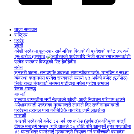
ताजा समाचार
राष्ट्रिय
प्रदेश
कोशी
कोशी प्रदेशमा शुक्रबार सार्वजनिक बिदा
कोशी प्रदेशको बजेट ३५ अर्ब
२७ करोड (पूर्णपाठ)
कोशी
प्रदेश सरकार विरुद्धको रिट हेर्दाहेर्दैमा
मधेस
सुनसरी घटनाः तनावपछि अवस्था सामान्यीकरणतर्फ, छानबिन र सुरक्षा
व्यवस्था कडा
मधेस प्रदेश सरकारले ल्यायो ४३ अर्बको बजेट (पूर्णपाठ)
सिके राउत नेतृत्वको जनमत पार्टीद्वारा मधेस प्रदेश सभाको
बैठक अवरुद्ध
बागमती
रास्वपा बागमतीमा नयाँ नेतृत्वको खोजी, आजै निर्वाचन परिणाम आउने
अपेक्षा
बागमती प्रदेशका मुख्यमन्त्री लामाले दिए राजीनामा
बागमती
प्रदेशमा ट्रायल पास गर्नेबित्तिकै नागरिक एपमै लाइसेन्स
गण्डकी
गण्डकी प्रदेशको बजेट ३२ अर्ब ९७ करोड (पूर्णपाठ)
नवनियुक्त मन्त्री
दीपक मनाङ्गे भन्छन् ‘यहि तालले २० चोटि पनि खानुपर्ने हुन्छ’
गण्डकीमा
४८ घण्टाभित्र पाण्डेलाई मुख्यमन्त्री नियुक्त गर्न सर्वोच्चको परमादेश