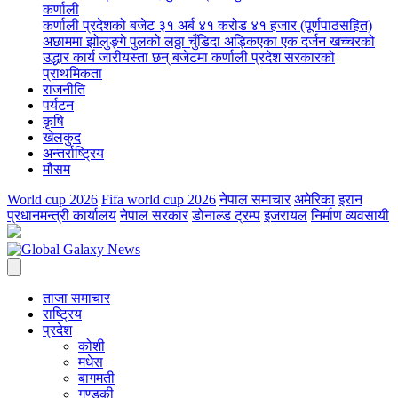
कर्णाली
कर्णाली प्रदेशको बजेट ३१ अर्ब ४१ करोड ४१ हजार (पूर्णपाठसहित)
अछाममा झोलुङ्गे पुलको लठ्ठा चुँडिदा अड्किएका एक दर्जन खच्चरको
उद्धार कार्य जारी
यस्ता छन् बजेटमा कर्णाली प्रदेश सरकारको
प्राथमिकता
राजनीति
पर्यटन
कृषि
खेलकुद
अन्तर्राष्ट्रिय
मौसम
World cup 2026
Fifa world cup 2026
नेपाल समाचार
अमेरिका
इरान
प्रधानमन्त्री कार्यालय
नेपाल सरकार
डोनाल्ड ट्रम्प
इजरायल
निर्माण व्यवसायी
ताजा समाचार
राष्ट्रिय
प्रदेश
कोशी
मधेस
बागमती
गण्डकी