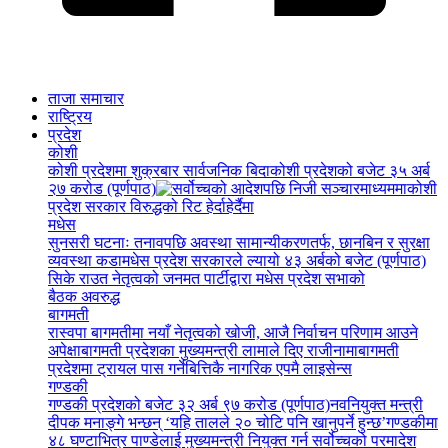
ताजा समाचार
राष्ट्रिय
प्रदेश
कोशी
कोशी प्रदेशमा शुक्रबार सार्वजनिक बिदा
कोशी प्रदेशको बजेट ३५ अर्ब
२७ करोड (पूर्णपाठ)
कोशी
प्रदेश सरकार विरुद्धको रिट हेर्दाहेर्दैमा
मधेस
सुनसरी घटनाः तनावपछि अवस्था सामान्यीकरणतर्फ, छानबिन र सुरक्षा
व्यवस्था कडा
मधेस प्रदेश सरकारले ल्यायो ४३ अर्बको बजेट (पूर्णपाठ)
सिके राउत नेतृत्वको जनमत पार्टीद्वारा मधेस प्रदेश सभाको
बैठक अवरुद्ध
बागमती
रास्वपा बागमतीमा नयाँ नेतृत्वको खोजी, आजै निर्वाचन परिणाम आउने
अपेक्षा
बागमती प्रदेशका मुख्यमन्त्री लामाले दिए राजीनामा
बागमती
प्रदेशमा ट्रायल पास गर्नेबित्तिकै नागरिक एपमै लाइसेन्स
गण्डकी
गण्डकी प्रदेशको बजेट ३२ अर्ब ९७ करोड (पूर्णपाठ)
नवनियुक्त मन्त्री
दीपक मनाङ्गे भन्छन् ‘यहि तालले २० चोटि पनि खानुपर्ने हुन्छ’
गण्डकीमा
४८ घण्टाभित्र पाण्डेलाई मुख्यमन्त्री नियुक्त गर्न सर्वोच्चको परमादेश