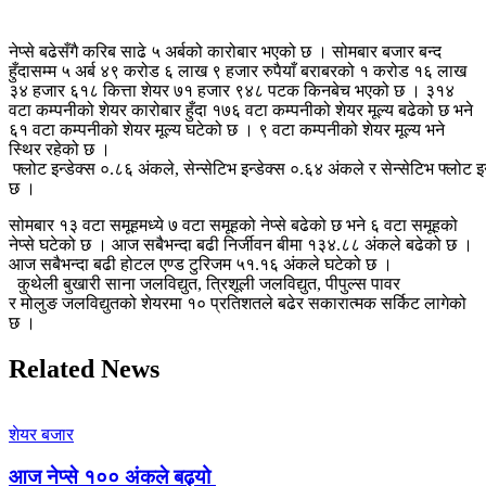
नेप्से बढेसँगै करिब साढे ५ अर्बको कारोबार भएको छ ।
सोमबार बजार बन्द
हुँदासम्म ५ अर्ब ४९ करोड ६ लाख ९ हजार रुपैयाँ बराबरको १ करोड १६ लाख
३४ हजार ६१८ कित्ता शेयर ७१ हजार ९४८ पटक किनबेच भएको छ ।
३१४
वटा कम्पनीको शेयर
कारोबार
हुँदा १७६ वटा कम्पनीको शेयर मूल्य बढेको छ भने
६१ वटा कम्पनीको शेयर मूल्य घटेको छ । ९ वटा कम्पनीको शेयर मूल्य भने
स्थिर रहेको छ ।
फ्लोट
इन्डेक्स
०.८६
अंकले,
सेन्सेटिभ
इन्डेक्स
०.६४
अंकले
र
सेन्सेटिभ
फ्लोट
इन
छ ।
सोमबार १३ वटा समूहमध्ये ७ वटा समूहको नेप्से बढेको छ भने ६ वटा समूहको
नेप्से घटेको छ । आज सबैभन्दा बढी निर्जीवन बीमा
१३४.८८
अंकले
बढेको छ ।
आज सबैभन्दा बढी होटल एण्ड टुरिजम ५१.१६
अंकले
घटेको छ ।
कुथेली
बुखारी
साना जलविद्युत, त्रिशूली जलविद्युत,
पीपुल्स
पावर
र
मोलुङ
जलविद्युतको शेयरमा १० प्रतिशतले बढेर सकारात्मक सर्किट लागेको
छ ।
Related News
शेयर बजार
आज नेप्से १०० अंकले बढ्यो