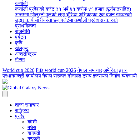
कर्णाली
कर्णाली प्रदेशको बजेट ३१ अर्ब ४१ करोड ४१ हजार (पूर्णपाठसहित)
अछाममा झोलुङ्गे पुलको लठ्ठा चुँडिदा अड्किएका एक दर्जन खच्चरको
उद्धार कार्य जारी
यस्ता छन् बजेटमा कर्णाली प्रदेश सरकारको
प्राथमिकता
राजनीति
पर्यटन
कृषि
खेलकुद
अन्तर्राष्ट्रिय
मौसम
World cup 2026
Fifa world cup 2026
नेपाल समाचार
अमेरिका
इरान
प्रधानमन्त्री कार्यालय
नेपाल सरकार
डोनाल्ड ट्रम्प
इजरायल
निर्माण व्यवसायी
ताजा समाचार
राष्ट्रिय
प्रदेश
कोशी
मधेस
बागमती
गण्डकी