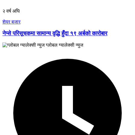
२ वर्ष अघि
शेयर बजार
नेप्से परिसूचकमा सामान्य वृद्धि हुँदा १९ अर्बको कारोबार
ग्लोबल ग्यालेक्सी न्युज