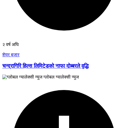
२ वर्ष अघि
शेयर बजार
चन्द्रागिरि हिल्स लिमिटेडको नाफा दोब्बरले वृद्धि
ग्लोबल ग्यालेक्सी न्युज