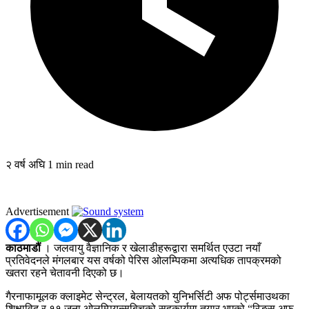
२ वर्ष अघि
1 min read
Advertisement
काठमाडौं
। जलवायु वैज्ञानिक र खेलाडीहरूद्वारा समर्थित एउटा नयाँ
प्रतिवेदनले मंगलबार यस वर्षको पेरिस ओलम्पिकमा अत्यधिक तापक्रमको
खतरा रहने चेतावनी दिएको छ।
गैरनाफामूलक क्लाइमेट सेन्ट्रल, बेलायतको युनिभर्सिटी अफ पोर्ट्समाउथका
शिक्षाविद् र ११ जना ओलम्पियन्सबिचको सहकार्यमा तयार भएको “रिङ्स अफ