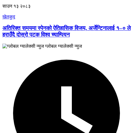
साउन १३ २०८३
खेलकुद
अतिरिक्त समयमा स्पेनको ऐतिहासिक विजय, अर्जेन्टिनालाई १–० ले
हराउँदै दोस्रो पटक विश्व च्याम्पियन
ग्लोबल ग्यालेक्सी न्युज