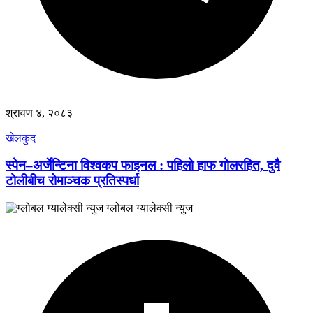
श्रावण ४, २०८३
खेलकुद
स्पेन–अर्जेन्टिना विश्वकप फाइनल : पहिलो हाफ गोलरहित, दुवै
टोलीबीच रोमाञ्चक प्रतिस्पर्धा
ग्लोबल ग्यालेक्सी न्युज