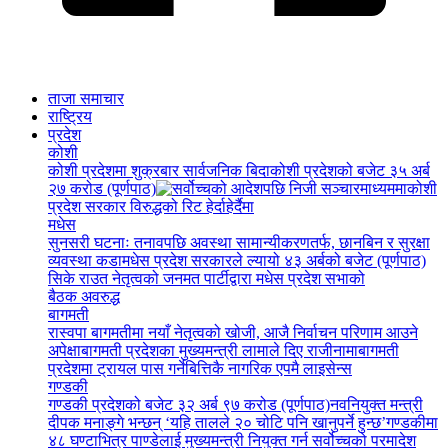
ताजा समाचार
राष्ट्रिय
प्रदेश
कोशी
कोशी प्रदेशमा शुक्रबार सार्वजनिक बिदा
कोशी प्रदेशको बजेट ३५ अर्ब
२७ करोड (पूर्णपाठ)
कोशी
प्रदेश सरकार विरुद्धको रिट हेर्दाहेर्दैमा
मधेस
सुनसरी घटनाः तनावपछि अवस्था सामान्यीकरणतर्फ, छानबिन र सुरक्षा
व्यवस्था कडा
मधेस प्रदेश सरकारले ल्यायो ४३ अर्बको बजेट (पूर्णपाठ)
सिके राउत नेतृत्वको जनमत पार्टीद्वारा मधेस प्रदेश सभाको
बैठक अवरुद्ध
बागमती
रास्वपा बागमतीमा नयाँ नेतृत्वको खोजी, आजै निर्वाचन परिणाम आउने
अपेक्षा
बागमती प्रदेशका मुख्यमन्त्री लामाले दिए राजीनामा
बागमती
प्रदेशमा ट्रायल पास गर्नेबित्तिकै नागरिक एपमै लाइसेन्स
गण्डकी
गण्डकी प्रदेशको बजेट ३२ अर्ब ९७ करोड (पूर्णपाठ)
नवनियुक्त मन्त्री
दीपक मनाङ्गे भन्छन् ‘यहि तालले २० चोटि पनि खानुपर्ने हुन्छ’
गण्डकीमा
४८ घण्टाभित्र पाण्डेलाई मुख्यमन्त्री नियुक्त गर्न सर्वोच्चको परमादेश