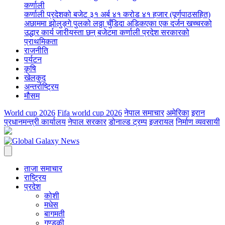
कर्णाली
कर्णाली प्रदेशको बजेट ३१ अर्ब ४१ करोड ४१ हजार (पूर्णपाठसहित)
अछाममा झोलुङ्गे पुलको लठ्ठा चुँडिदा अड्किएका एक दर्जन खच्चरको
उद्धार कार्य जारी
यस्ता छन् बजेटमा कर्णाली प्रदेश सरकारको
प्राथमिकता
राजनीति
पर्यटन
कृषि
खेलकुद
अन्तर्राष्ट्रिय
मौसम
World cup 2026
Fifa world cup 2026
नेपाल समाचार
अमेरिका
इरान
प्रधानमन्त्री कार्यालय
नेपाल सरकार
डोनाल्ड ट्रम्प
इजरायल
निर्माण व्यवसायी
ताजा समाचार
राष्ट्रिय
प्रदेश
कोशी
मधेस
बागमती
गण्डकी