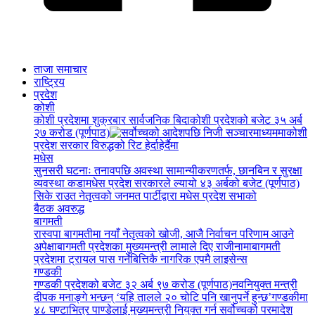
ताजा समाचार
राष्ट्रिय
प्रदेश
कोशी
कोशी प्रदेशमा शुक्रबार सार्वजनिक बिदा
कोशी प्रदेशको बजेट ३५ अर्ब
२७ करोड (पूर्णपाठ)
कोशी
प्रदेश सरकार विरुद्धको रिट हेर्दाहेर्दैमा
मधेस
सुनसरी घटनाः तनावपछि अवस्था सामान्यीकरणतर्फ, छानबिन र सुरक्षा
व्यवस्था कडा
मधेस प्रदेश सरकारले ल्यायो ४३ अर्बको बजेट (पूर्णपाठ)
सिके राउत नेतृत्वको जनमत पार्टीद्वारा मधेस प्रदेश सभाको
बैठक अवरुद्ध
बागमती
रास्वपा बागमतीमा नयाँ नेतृत्वको खोजी, आजै निर्वाचन परिणाम आउने
अपेक्षा
बागमती प्रदेशका मुख्यमन्त्री लामाले दिए राजीनामा
बागमती
प्रदेशमा ट्रायल पास गर्नेबित्तिकै नागरिक एपमै लाइसेन्स
गण्डकी
गण्डकी प्रदेशको बजेट ३२ अर्ब ९७ करोड (पूर्णपाठ)
नवनियुक्त मन्त्री
दीपक मनाङ्गे भन्छन् ‘यहि तालले २० चोटि पनि खानुपर्ने हुन्छ’
गण्डकीमा
४८ घण्टाभित्र पाण्डेलाई मुख्यमन्त्री नियुक्त गर्न सर्वोच्चको परमादेश