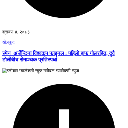
श्रावण ४, २०८३
खेलकुद
स्पेन–अर्जेन्टिना विश्वकप फाइनल : पहिलो हाफ गोलरहित, दुवै
टोलीबीच रोमाञ्चक प्रतिस्पर्धा
ग्लोबल ग्यालेक्सी न्युज