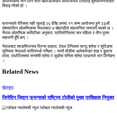
ओलम्पिकमा भाग लिने सात खेलाडीसहित अफिसियल टिमलाई शुभकामनासहित
बिदाइ गरेको हो ।
फ्रान्सको पेरिसमा यही जुलाई २६ देखि अगष्ट ११ सम्म आयोजना हुने ३३औं
गृष्मकालिन ओलम्पिकमा नेपालबाट ७ खेलाडीले सहभागिता जनाउने भएको छ ।
नेपाल ओलम्पिक कमिटीका अनुसार, प्रतियोगितामा चार महिला र तीन पुरुष
सहभागी हुँदै छन् ।
नेपालबाट ब्याडमिन्टनमा प्रिन्स दाहाल, टेवल टेनिसमा सान्टू श्रेष्ठ र सुटिङमा
सुस्मिता नेपालले प्रतिस्पर्धा गर्नेछन् । यस्तै पौडीमा अलेक्जेन्डर शाह र डुवाना
लामा, एथ्लेटिक्समा सन्तोषी श्रेष्ठ र जुडोमा मनिता श्रेष्ठ प्रधानले भाग लिनेछन्
।
Related News
खेलकुद
जिनेदिन जिदान फ्रान्सको राष्ट्रिय टोलीको मुख्य प्रशिक्षक नियुक्त
ग्लोबल ग्यालेक्सी न्युज