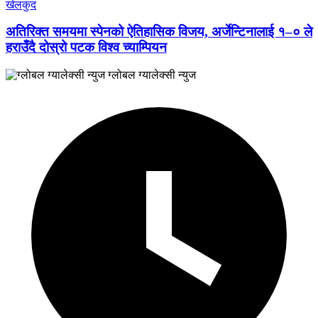
खेलकुद
अतिरिक्त समयमा स्पेनको ऐतिहासिक विजय, अर्जेन्टिनालाई १–० ले
हराउँदै दोस्रो पटक विश्व च्याम्पियन
ग्लोबल ग्यालेक्सी न्युज