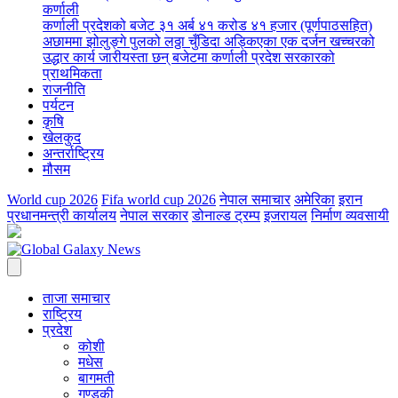
कर्णाली
कर्णाली प्रदेशको बजेट ३१ अर्ब ४१ करोड ४१ हजार (पूर्णपाठसहित)
अछाममा झोलुङ्गे पुलको लठ्ठा चुँडिदा अड्किएका एक दर्जन खच्चरको
उद्धार कार्य जारी
यस्ता छन् बजेटमा कर्णाली प्रदेश सरकारको
प्राथमिकता
राजनीति
पर्यटन
कृषि
खेलकुद
अन्तर्राष्ट्रिय
मौसम
World cup 2026
Fifa world cup 2026
नेपाल समाचार
अमेरिका
इरान
प्रधानमन्त्री कार्यालय
नेपाल सरकार
डोनाल्ड ट्रम्प
इजरायल
निर्माण व्यवसायी
ताजा समाचार
राष्ट्रिय
प्रदेश
कोशी
मधेस
बागमती
गण्डकी