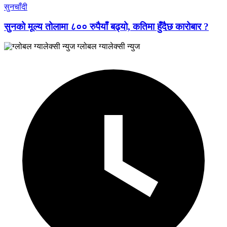
सुनचाँदी
सुनको मूल्य तोलामा ८०० रुपैयाँ बढ्यो, कतिमा हुँदैछ कारोबार ?
ग्लोबल ग्यालेक्सी न्युज