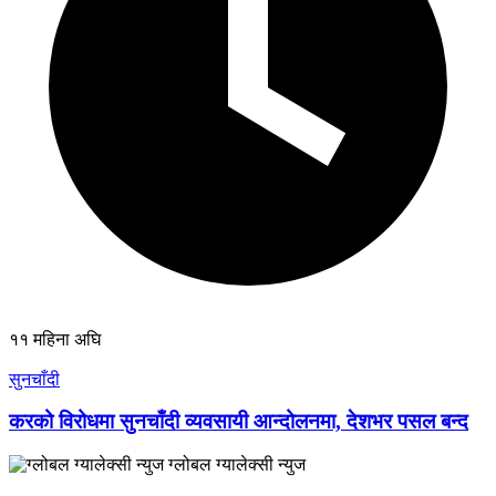
११ महिना अघि
सुनचाँदी
करको विरोधमा सुनचाँदी व्यवसायी आन्दोलनमा, देशभर पसल बन्द
ग्लोबल ग्यालेक्सी न्युज