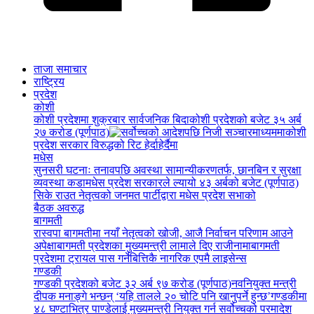
ताजा समाचार
राष्ट्रिय
प्रदेश
कोशी
कोशी प्रदेशमा शुक्रबार सार्वजनिक बिदा
कोशी प्रदेशको बजेट ३५ अर्ब
२७ करोड (पूर्णपाठ)
कोशी
प्रदेश सरकार विरुद्धको रिट हेर्दाहेर्दैमा
मधेस
सुनसरी घटनाः तनावपछि अवस्था सामान्यीकरणतर्फ, छानबिन र सुरक्षा
व्यवस्था कडा
मधेस प्रदेश सरकारले ल्यायो ४३ अर्बको बजेट (पूर्णपाठ)
सिके राउत नेतृत्वको जनमत पार्टीद्वारा मधेस प्रदेश सभाको
बैठक अवरुद्ध
बागमती
रास्वपा बागमतीमा नयाँ नेतृत्वको खोजी, आजै निर्वाचन परिणाम आउने
अपेक्षा
बागमती प्रदेशका मुख्यमन्त्री लामाले दिए राजीनामा
बागमती
प्रदेशमा ट्रायल पास गर्नेबित्तिकै नागरिक एपमै लाइसेन्स
गण्डकी
गण्डकी प्रदेशको बजेट ३२ अर्ब ९७ करोड (पूर्णपाठ)
नवनियुक्त मन्त्री
दीपक मनाङ्गे भन्छन् ‘यहि तालले २० चोटि पनि खानुपर्ने हुन्छ’
गण्डकीमा
४८ घण्टाभित्र पाण्डेलाई मुख्यमन्त्री नियुक्त गर्न सर्वोच्चको परमादेश