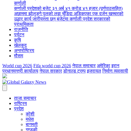
कर्णाली
कर्णाली प्रदेशको बजेट ३१ अर्ब ४१ करोड ४१ हजार (पूर्णपाठसहित)
अछाममा झोलुङ्गे पुलको लठ्ठा चुँडिदा अड्किएका एक दर्जन खच्चरको
उद्धार कार्य जारी
यस्ता छन् बजेटमा कर्णाली प्रदेश सरकारको
प्राथमिकता
राजनीति
पर्यटन
कृषि
खेलकुद
अन्तर्राष्ट्रिय
मौसम
World cup 2026
Fifa world cup 2026
नेपाल समाचार
अमेरिका
इरान
प्रधानमन्त्री कार्यालय
नेपाल सरकार
डोनाल्ड ट्रम्प
इजरायल
निर्माण व्यवसायी
ताजा समाचार
राष्ट्रिय
प्रदेश
कोशी
मधेस
बागमती
गण्डकी