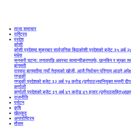
ताजा समाचार
राष्ट्रिय
प्रदेश
कोशी
कोशी प्रदेशमा शुक्रबार सार्वजनिक बिदा
कोशी प्रदेशको बजेट ३५ अर्ब २७
मधेस
सुनसरी घटनाः तनावपछि अवस्था सामान्यीकरणतर्फ, छानबिन र सुरक्षा व्
बागमती
रास्वपा बागमतीमा नयाँ नेतृत्वको खोजी, आजै निर्वाचन परिणाम आउने अपेक्
गण्डकी
गण्डकी प्रदेशको बजेट ३२ अर्ब ९७ करोड (पूर्णपाठ)
नवनियुक्त मन्त्री दी
कर्णाली
कर्णाली प्रदेशको बजेट ३१ अर्ब ४१ करोड ४१ हजार (पूर्णपाठसहित)
अछाम
राजनीति
पर्यटन
कृषि
खेलकुद
अन्तर्राष्ट्रिय
मौसम