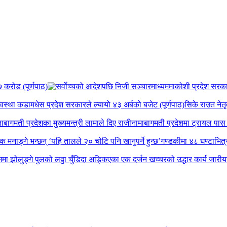
 करोड (पूर्णपाठ)
कोशी प्रदेश सरकार व
यवस्था कडा
मधेस प्रदेश सरकारले ल्यायो ४३ अर्बको बजेट (पूर्णपाठ)
सिके राउत नेतृ
षा
बागमती प्रदेशका मुख्यमन्त्री लामाले दिए राजीनामा
बागमती प्रदेशमा ट्रायल पास ग
पक मनाङ्गे भन्छन् ‘यहि तालले २० चोटि पनि खानुपर्ने हुन्छ’
गण्डकीमा ४८ घण्टाभित्र 
मा झोलुङ्गे पुलको लठ्ठा चुँडिदा अड्किएका एक दर्जन खच्चरको उद्धार कार्य जारी
य