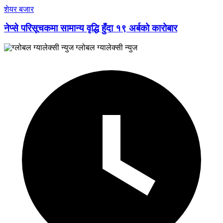
शेयर बजार
नेप्से परिसूचकमा सामान्य वृद्धि हुँदा १९ अर्बको कारोबार
ग्लोबल ग्यालेक्सी न्युज