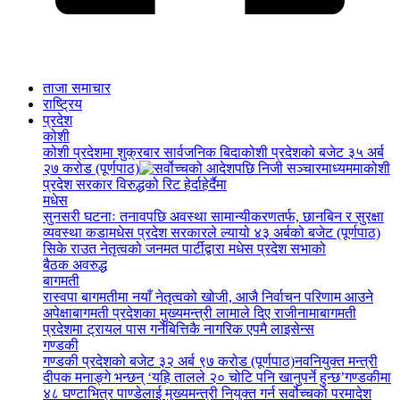
ताजा समाचार
राष्ट्रिय
प्रदेश
कोशी
कोशी प्रदेशमा शुक्रबार सार्वजनिक बिदा
कोशी प्रदेशको बजेट ३५ अर्ब
२७ करोड (पूर्णपाठ)
कोशी
प्रदेश सरकार विरुद्धको रिट हेर्दाहेर्दैमा
मधेस
सुनसरी घटनाः तनावपछि अवस्था सामान्यीकरणतर्फ, छानबिन र सुरक्षा
व्यवस्था कडा
मधेस प्रदेश सरकारले ल्यायो ४३ अर्बको बजेट (पूर्णपाठ)
सिके राउत नेतृत्वको जनमत पार्टीद्वारा मधेस प्रदेश सभाको
बैठक अवरुद्ध
बागमती
रास्वपा बागमतीमा नयाँ नेतृत्वको खोजी, आजै निर्वाचन परिणाम आउने
अपेक्षा
बागमती प्रदेशका मुख्यमन्त्री लामाले दिए राजीनामा
बागमती
प्रदेशमा ट्रायल पास गर्नेबित्तिकै नागरिक एपमै लाइसेन्स
गण्डकी
गण्डकी प्रदेशको बजेट ३२ अर्ब ९७ करोड (पूर्णपाठ)
नवनियुक्त मन्त्री
दीपक मनाङ्गे भन्छन् ‘यहि तालले २० चोटि पनि खानुपर्ने हुन्छ’
गण्डकीमा
४८ घण्टाभित्र पाण्डेलाई मुख्यमन्त्री नियुक्त गर्न सर्वोच्चको परमादेश