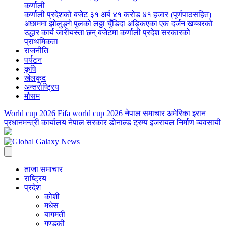
कर्णाली
कर्णाली प्रदेशको बजेट ३१ अर्ब ४१ करोड ४१ हजार (पूर्णपाठसहित)
अछाममा झोलुङ्गे पुलको लठ्ठा चुँडिदा अड्किएका एक दर्जन खच्चरको
उद्धार कार्य जारी
यस्ता छन् बजेटमा कर्णाली प्रदेश सरकारको
प्राथमिकता
राजनीति
पर्यटन
कृषि
खेलकुद
अन्तर्राष्ट्रिय
मौसम
World cup 2026
Fifa world cup 2026
नेपाल समाचार
अमेरिका
इरान
प्रधानमन्त्री कार्यालय
नेपाल सरकार
डोनाल्ड ट्रम्प
इजरायल
निर्माण व्यवसायी
ताजा समाचार
राष्ट्रिय
प्रदेश
कोशी
मधेस
बागमती
गण्डकी