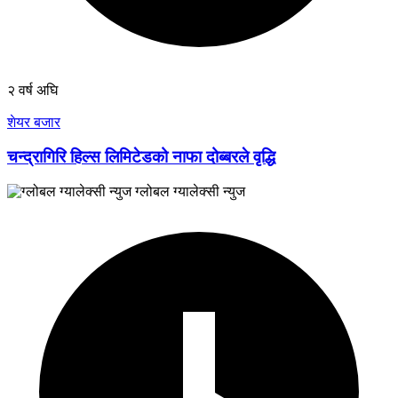
२ वर्ष अघि
शेयर बजार
चन्द्रागिरि हिल्स लिमिटेडको नाफा दोब्बरले वृद्धि
ग्लोबल ग्यालेक्सी न्युज