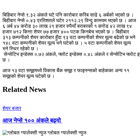
बिहिबार
नेप्से
९.३२
अंकले
घटे पनि कारोबार करिब साढे ६ अर्बको भएको छ ।
बिहीबार नेप्से
०.४३
प्रतिशतले घटेर
२११२.२९
विन्दु
कामयम
भएको छ । आज
६ अर्ब ४४ करोड ३० लाख २९ हजार रुपैयाँ बराबरको १ करोड ४२ लाख ९४
हजार ७१२ कित्ता शेयर ७७ हजार ४०० पटक किनबेच भएको छ ।
बिहीबार
३१३ कम्पनीको शेयर कारोबार हुँदा ९३ वटा कम्पनीको शेयर मूल्य बढेको छ भने
१४८ वटा कम्पनीको शेयर मूल्य भने घटेको छ । ५ वटा कम्पनीको शेयर मूल्य
भने स्थिर रहेको छ ।
सेन्सेटिभ
इन्डेक्स
०.७२
अंकले,
फ्लोट
इन्डेक्स
०.४८
अंकले
र
सेन्सेटिभ
फ्लोट
इन
छ ।
आज १३ वटा समूहमध्ये विकास बैंक समूह र
फाइनन्सको
बाहेकका अन्य ११
समूहको शेयर मूल्य घटेको छ ।
Related News
शेयर बजार
आज नेप्से १०० अंकले बढ्यो
ग्लोबल ग्यालेक्सी न्युज