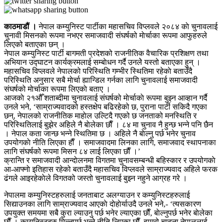
काठमाडौं ।
नेपाल कम्युनिस्ट पार्टीका महासचिव विप्लवले २०८४ काे चुनावलाई
चुनावी मिसनकाे रूपमा नभएर समाजवादी संघर्षको माेर्चाका रूपमा आफुहरुले
लिएको बताएका छन् ।
नेपाल कम्युनिस्ट पार्टी बागमती प्रदेशको राजनीतिक वैचारिक प्रशिक्षण तथा
अभियान उद्घाटन कार्यक्रमलाई सम्बाेधन गर्दै उनलेे यस्तो बताएका हुन् ।
महासचिव विप्लवले नेपालको परिस्थिति गम्भीर स्थितिमा रहेकाे बताउँदै
परिस्थिति अनुसार सबै माेर्चा ह्यान्डिल गर्नका लागि चुनावलाई समाजवादी
संघर्षको माेर्चाका रूपमा लिएकाे बताए ।
आजकाे २१औँ शताब्दीमा चुनावलाई संघर्षको माेर्चाकाे रूपमा बुझ्न आव्हान गर्दै
उनले भने, ‘साम्राज्यवादको हस्तक्षेप बढिरहेको छ, पुराना पार्टी सकिदै गएका
छन्, नेपालको राजनीतिक माहाेल उल्टिदै गएको छ जनताको मनस्थिति र
परिस्थितिलाई बुझेर अहिले नै बाेलेका छाैँ । ८४ मा चुनाव नै हुन्छ भन्ने पनि छैन
। नेपाल कता जान्छ भन्ने स्थितिमा छ । अहिले नै बाेल्नु पर्छ भनेर चुनाव
उपयोगकाे नीति लिएका हाैँ । समाजवादमा लिनका लागि, समाजवाद स्थापनाका
लागि संघर्षको रूपमा मिसन ८४ लाई लिएका छाैँ ।’
क्रान्ति र समाजवादी आन्दाेलनमा विगतमा चुनावसम्बन्धी बहिस्कार र उपयोगकाे
आ-आफ्नाे इतिहास रहेको बताउँदै महासचिव विप्लवले साम्राज्यवाद अहिले फरक
ढंगले आइरहेकाेले विगतको जस्तो चुनावलाई बुझ्न नहुने आग्रह गरे ।
नेपालमा कम्युनिस्टहरुलाई जनताबाट अलग्याउन र कम्युनिस्टहरुलाई
सिद्याउनका लागि साम्राज्यवाद आएकाे दाेहाेर्याउदै उनले भने,- ‘त्यसकारण
उपयुक्त समयमा सबै कुरा ल्याउनु पर्छ भनेर ल्याएका छाैँ, बाेल्नुपर्छ भनेर बाेलेका
छाैँ । कम्युनिस्टहरु मिल्नुपर्छ भन्ने नीति लिएका छाैँ, हाम्रो चाहना नेपाललाई