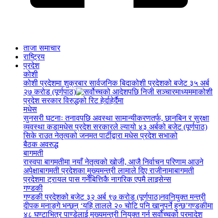
ताजा समाचार
राष्ट्रिय
प्रदेश
कोशी
कोशी प्रदेशमा शुक्रबार सार्वजनिक बिदा
कोशी प्रदेशको बजेट ३५ अर्ब
२७ करोड (पूर्णपाठ)
कोशी
प्रदेश सरकार विरुद्धको रिट हेर्दाहेर्दैमा
मधेस
सुनसरी घटनाः तनावपछि अवस्था सामान्यीकरणतर्फ, छानबिन र सुरक्षा
व्यवस्था कडा
मधेस प्रदेश सरकारले ल्यायो ४३ अर्बको बजेट (पूर्णपाठ)
सिके राउत नेतृत्वको जनमत पार्टीद्वारा मधेस प्रदेश सभाको
बैठक अवरुद्ध
बागमती
रास्वपा बागमतीमा नयाँ नेतृत्वको खोजी, आजै निर्वाचन परिणाम आउने
अपेक्षा
बागमती प्रदेशका मुख्यमन्त्री लामाले दिए राजीनामा
बागमती
प्रदेशमा ट्रायल पास गर्नेबित्तिकै नागरिक एपमै लाइसेन्स
गण्डकी
गण्डकी प्रदेशको बजेट ३२ अर्ब ९७ करोड (पूर्णपाठ)
नवनियुक्त मन्त्री
दीपक मनाङ्गे भन्छन् ‘यहि तालले २० चोटि पनि खानुपर्ने हुन्छ’
गण्डकीमा
४८ घण्टाभित्र पाण्डेलाई मुख्यमन्त्री नियुक्त गर्न सर्वोच्चको परमादेश