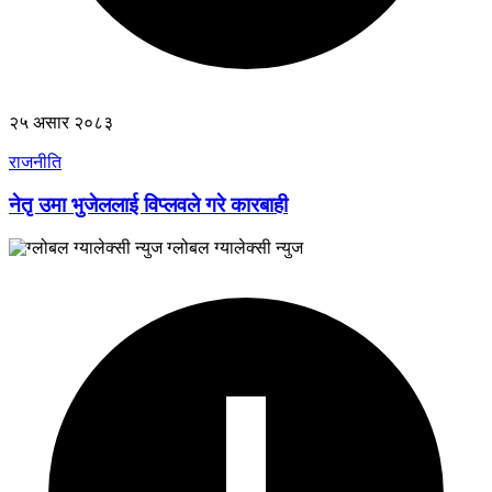
२५ असार २०८३
राजनीति
नेतृ उमा भुजेललाई विप्लवले गरे कारबाही
ग्लोबल ग्यालेक्सी न्युज