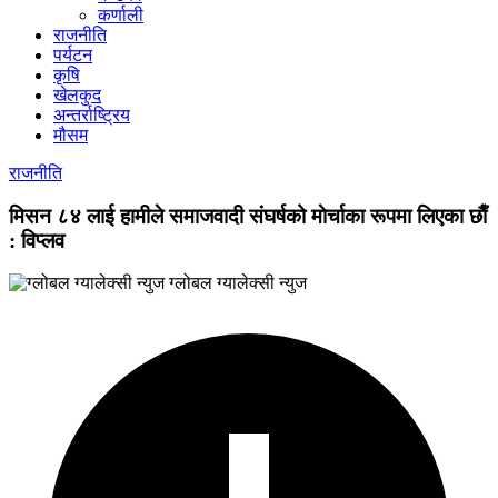
कर्णाली
राजनीति
पर्यटन
कृषि
खेलकुद
अन्तर्राष्ट्रिय
मौसम
राजनीति
मिसन ८४ लाई हामीले समाजवादी संघर्षको माेर्चाका रूपमा लिएका छाैँ
: विप्लव
ग्लोबल ग्यालेक्सी न्युज