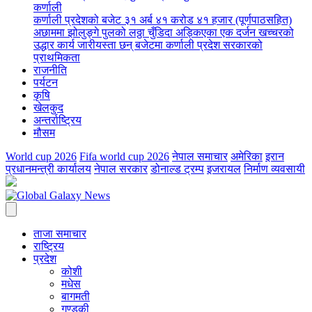
कर्णाली
कर्णाली प्रदेशको बजेट ३१ अर्ब ४१ करोड ४१ हजार (पूर्णपाठसहित)
अछाममा झोलुङ्गे पुलको लठ्ठा चुँडिदा अड्किएका एक दर्जन खच्चरको
उद्धार कार्य जारी
यस्ता छन् बजेटमा कर्णाली प्रदेश सरकारको
प्राथमिकता
राजनीति
पर्यटन
कृषि
खेलकुद
अन्तर्राष्ट्रिय
मौसम
World cup 2026
Fifa world cup 2026
नेपाल समाचार
अमेरिका
इरान
प्रधानमन्त्री कार्यालय
नेपाल सरकार
डोनाल्ड ट्रम्प
इजरायल
निर्माण व्यवसायी
ताजा समाचार
राष्ट्रिय
प्रदेश
कोशी
मधेस
बागमती
गण्डकी