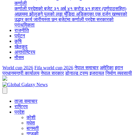
कर्णाली
कर्णाली प्रदेशको बजेट ३१ अर्ब ४१ करोड ४१ हजार (पूर्णपाठसहित)
अछाममा झोलुङ्गे पुलको लठ्ठा चुँडिदा अड्किएका एक दर्जन खच्चरको
उद्धार कार्य जारी
यस्ता छन् बजेटमा कर्णाली प्रदेश सरकारको
प्राथमिकता
राजनीति
पर्यटन
कृषि
खेलकुद
अन्तर्राष्ट्रिय
मौसम
World cup 2026
Fifa world cup 2026
नेपाल समाचार
अमेरिका
इरान
प्रधानमन्त्री कार्यालय
नेपाल सरकार
डोनाल्ड ट्रम्प
इजरायल
निर्माण व्यवसायी
ताजा समाचार
राष्ट्रिय
प्रदेश
कोशी
मधेस
बागमती
गण्डकी