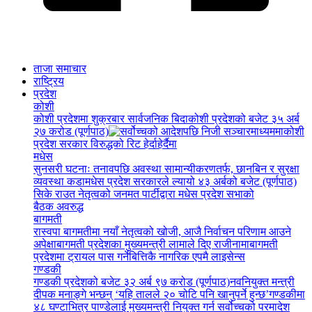
ताजा समाचार
राष्ट्रिय
प्रदेश
कोशी
कोशी प्रदेशमा शुक्रबार सार्वजनिक बिदा
कोशी प्रदेशको बजेट ३५ अर्ब
२७ करोड (पूर्णपाठ)
कोशी
प्रदेश सरकार विरुद्धको रिट हेर्दाहेर्दैमा
मधेस
सुनसरी घटनाः तनावपछि अवस्था सामान्यीकरणतर्फ, छानबिन र सुरक्षा
व्यवस्था कडा
मधेस प्रदेश सरकारले ल्यायो ४३ अर्बको बजेट (पूर्णपाठ)
सिके राउत नेतृत्वको जनमत पार्टीद्वारा मधेस प्रदेश सभाको
बैठक अवरुद्ध
बागमती
रास्वपा बागमतीमा नयाँ नेतृत्वको खोजी, आजै निर्वाचन परिणाम आउने
अपेक्षा
बागमती प्रदेशका मुख्यमन्त्री लामाले दिए राजीनामा
बागमती
प्रदेशमा ट्रायल पास गर्नेबित्तिकै नागरिक एपमै लाइसेन्स
गण्डकी
गण्डकी प्रदेशको बजेट ३२ अर्ब ९७ करोड (पूर्णपाठ)
नवनियुक्त मन्त्री
दीपक मनाङ्गे भन्छन् ‘यहि तालले २० चोटि पनि खानुपर्ने हुन्छ’
गण्डकीमा
४८ घण्टाभित्र पाण्डेलाई मुख्यमन्त्री नियुक्त गर्न सर्वोच्चको परमादेश