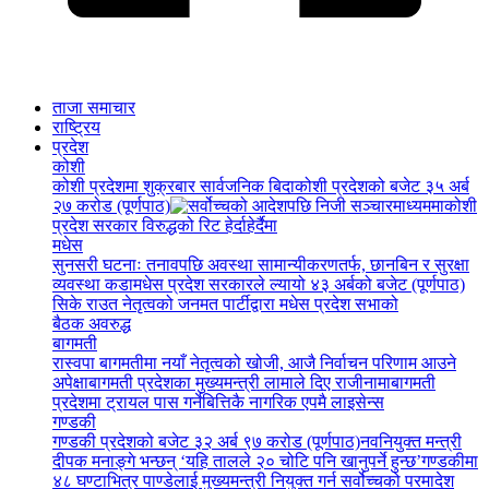
ताजा समाचार
राष्ट्रिय
प्रदेश
कोशी
कोशी प्रदेशमा शुक्रबार सार्वजनिक बिदा
कोशी प्रदेशको बजेट ३५ अर्ब
२७ करोड (पूर्णपाठ)
कोशी
प्रदेश सरकार विरुद्धको रिट हेर्दाहेर्दैमा
मधेस
सुनसरी घटनाः तनावपछि अवस्था सामान्यीकरणतर्फ, छानबिन र सुरक्षा
व्यवस्था कडा
मधेस प्रदेश सरकारले ल्यायो ४३ अर्बको बजेट (पूर्णपाठ)
सिके राउत नेतृत्वको जनमत पार्टीद्वारा मधेस प्रदेश सभाको
बैठक अवरुद्ध
बागमती
रास्वपा बागमतीमा नयाँ नेतृत्वको खोजी, आजै निर्वाचन परिणाम आउने
अपेक्षा
बागमती प्रदेशका मुख्यमन्त्री लामाले दिए राजीनामा
बागमती
प्रदेशमा ट्रायल पास गर्नेबित्तिकै नागरिक एपमै लाइसेन्स
गण्डकी
गण्डकी प्रदेशको बजेट ३२ अर्ब ९७ करोड (पूर्णपाठ)
नवनियुक्त मन्त्री
दीपक मनाङ्गे भन्छन् ‘यहि तालले २० चोटि पनि खानुपर्ने हुन्छ’
गण्डकीमा
४८ घण्टाभित्र पाण्डेलाई मुख्यमन्त्री नियुक्त गर्न सर्वोच्चको परमादेश