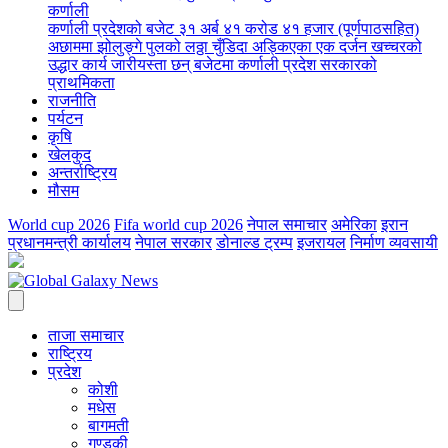
कर्णाली
कर्णाली प्रदेशको बजेट ३१ अर्ब ४१ करोड ४१ हजार (पूर्णपाठसहित)
अछाममा झोलुङ्गे पुलको लठ्ठा चुँडिदा अड्किएका एक दर्जन खच्चरको
उद्धार कार्य जारी
यस्ता छन् बजेटमा कर्णाली प्रदेश सरकारको
प्राथमिकता
राजनीति
पर्यटन
कृषि
खेलकुद
अन्तर्राष्ट्रिय
मौसम
World cup 2026
Fifa world cup 2026
नेपाल समाचार
अमेरिका
इरान
प्रधानमन्त्री कार्यालय
नेपाल सरकार
डोनाल्ड ट्रम्प
इजरायल
निर्माण व्यवसायी
ताजा समाचार
राष्ट्रिय
प्रदेश
कोशी
मधेस
बागमती
गण्डकी