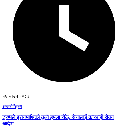
१६ साउन २०८३
अन्तर्राष्ट्रिय
ट्रम्पले इरानमाथिको ठूलो हमला रोके, सेनालाई कारबाही रोक्न
आदेश