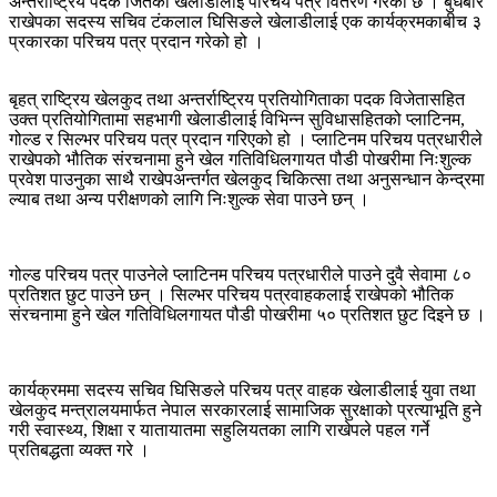
अन्तर्राष्ट्रिय पदक जितेका खेलाडीलाई परिचय पत्र वितरण गरेको छ । बुधबार
राखेपका सदस्य सचिव टंकलाल घिसिङले खेलाडीलाई एक कार्यक्रमकाबीच ३
प्रकारका परिचय पत्र प्रदान गरेको हो ।
बृहत् राष्ट्रिय खेलकुद तथा अन्तर्राष्ट्रिय प्रतियोगिताका पदक विजेतासहित
उक्त प्रतियोगितामा सहभागी खेलाडीलाई विभिन्न सुविधासहितको प्लाटिनम,
गोल्ड र सिल्भर परिचय पत्र प्रदान गरिएको हो । प्लाटिनम परिचय पत्रधारीले
राखेपको भौतिक संरचनामा हुने खेल गतिविधिलगायत पौडी पोखरीमा निःशुल्क
प्रवेश पाउनुका साथै राखेपअन्तर्गत खेलकुद चिकित्सा तथा अनुसन्धान केन्द्रमा
ल्याब तथा अन्य परीक्षणको लागि निःशुल्क सेवा पाउने छन् ।
गोल्ड परिचय पत्र पाउनेले प्लाटिनम परिचय पत्रधारीले पाउने दुवै सेवामा ८०
प्रतिशत छुट पाउने छन् । सिल्भर परिचय पत्रवाहकलाई राखेपको भौतिक
संरचनामा हुने खेल गतिविधिलगायत पौडी पोखरीमा ५० प्रतिशत छुट दिइने छ ।
कार्यक्रममा सदस्य सचिव घिसिङले परिचय पत्र वाहक खेलाडीलाई युवा तथा
खेलकुद मन्त्रालयमार्फत नेपाल सरकारलाई सामाजिक सुरक्षाको प्रत्याभूति हुने
गरी स्वास्थ्य, शिक्षा र यातायातमा सहुलियतका लागि राखेपले पहल गर्ने
प्रतिबद्धता व्यक्त गरे ।