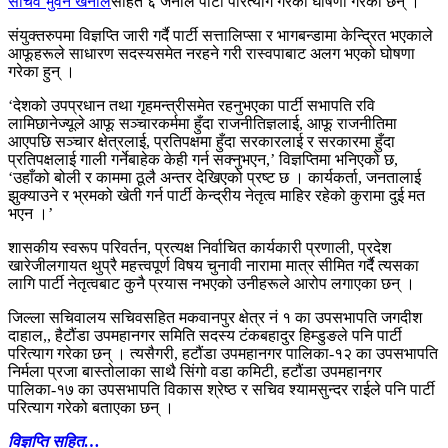
सचिव भुवन खनाल
सहित ६ जनाले पार्टी परित्याग गरेको घोषणा गरेका छन् ।
संयुक्तरुपमा विज्ञप्ति जारी गर्दै पार्टी सत्तालिप्सा र भागबन्डामा केन्द्रित भएकाले
आफूहरूले साधारण सदस्यसमेत नरहने गरी रास्वपाबाट अलग भएको घोषणा
गरेका हुन् ।
‘देशको उपप्रधान तथा गृहमन्त्रीसमेत रहनुभएका पार्टी सभापति रवि
लामिछानेज्यूले आफू सञ्चारकर्ममा हुँदा राजनीतिज्ञलाई, आफू राजनीतिमा
आएपछि सञ्चार क्षेत्रलाई, प्रतिपक्षमा हुँदा सरकारलाई र सरकारमा हुँदा
प्रतिपक्षलाई गाली गर्नेबाहेक केही गर्न सक्नुभएन,’ विज्ञप्तिमा भनिएको छ,
‘उहाँको बोली र काममा ठूलै अन्तर देखिएको प्रष्ट छ । कार्यकर्ता, जनतालाई
झुक्याउने र भ्रमको खेती गर्न पार्टी केन्द्रीय नेतृत्व माहिर रहेको कुरामा दुई मत
भएन ।’
शासकीय स्वरूप परिवर्तन, प्रत्यक्ष निर्वाचित कार्यकारी प्रणाली, प्रदेश
खारेजीलगायत थुप्रै महत्त्वपूर्ण विषय चुनावी नारामा मात्र सीमित गर्दै त्यसका
लागि पार्टी नेतृत्वबाट कुनै प्रयास नभएको उनीहरूले आरोप लगाएका छन् ।
जिल्ला सचिवालय सचिवसहित मकवानपुर क्षेत्र नं १ का उपसभापति जगदीश
दाहाल,, हैटौंडा उपमहानगर समिति सदस्य टंकबहादुर हिम्डुङले पनि पार्टी
परित्याग गरेका छन् । त्यसैगरी, हटौंडा उपमहानगर पालिका-१२ का उपसभापति
निर्मला प्रजा बास्तोलाका साथै सिंगो वडा कमिटी, हटौंडा उपमहानगर
पालिका-१७ का उपसभापति विकास श्रेष्ठ र सचिव श्यामसुन्दर राईले पनि पार्टी
परित्याग गरेको बताएका छन् ।
विज्ञप्ति सहित…