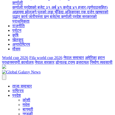
कर्णाली
कर्णाली प्रदेशको बजेट ३१ अर्ब ४१ करोड ४१ हजार (पूर्णपाठसहित)
अछाममा झोलुङ्गे पुलको लठ्ठा चुँडिदा अड्किएका एक दर्जन खच्चरको
उद्धार कार्य जारी
यस्ता छन् बजेटमा कर्णाली प्रदेश सरकारको
प्राथमिकता
राजनीति
पर्यटन
कृषि
खेलकुद
अन्तर्राष्ट्रिय
मौसम
World cup 2026
Fifa world cup 2026
नेपाल समाचार
अमेरिका
इरान
प्रधानमन्त्री कार्यालय
नेपाल सरकार
डोनाल्ड ट्रम्प
इजरायल
निर्माण व्यवसायी
ताजा समाचार
राष्ट्रिय
प्रदेश
कोशी
मधेस
बागमती
गण्डकी