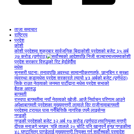
ताजा समाचार
राष्ट्रिय
प्रदेश
कोशी
कोशी प्रदेशमा शुक्रबार सार्वजनिक बिदा
कोशी प्रदेशको बजेट ३५ अर्ब
२७ करोड (पूर्णपाठ)
कोशी
प्रदेश सरकार विरुद्धको रिट हेर्दाहेर्दैमा
मधेस
सुनसरी घटनाः तनावपछि अवस्था सामान्यीकरणतर्फ, छानबिन र सुरक्षा
व्यवस्था कडा
मधेस प्रदेश सरकारले ल्यायो ४३ अर्बको बजेट (पूर्णपाठ)
सिके राउत नेतृत्वको जनमत पार्टीद्वारा मधेस प्रदेश सभाको
बैठक अवरुद्ध
बागमती
रास्वपा बागमतीमा नयाँ नेतृत्वको खोजी, आजै निर्वाचन परिणाम आउने
अपेक्षा
बागमती प्रदेशका मुख्यमन्त्री लामाले दिए राजीनामा
बागमती
प्रदेशमा ट्रायल पास गर्नेबित्तिकै नागरिक एपमै लाइसेन्स
गण्डकी
गण्डकी प्रदेशको बजेट ३२ अर्ब ९७ करोड (पूर्णपाठ)
नवनियुक्त मन्त्री
दीपक मनाङ्गे भन्छन् ‘यहि तालले २० चोटि पनि खानुपर्ने हुन्छ’
गण्डकीमा
४८ घण्टाभित्र पाण्डेलाई मुख्यमन्त्री नियुक्त गर्न सर्वोच्चको परमादेश