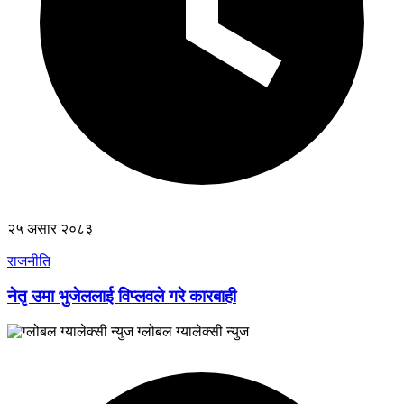
२५ असार २०८३
राजनीति
नेतृ उमा भुजेललाई विप्लवले गरे कारबाही
ग्लोबल ग्यालेक्सी न्युज