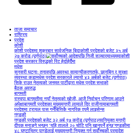
ताजा समाचार
राष्ट्रिय
प्रदेश
कोशी
कोशी प्रदेशमा शुक्रबार सार्वजनिक बिदा
कोशी प्रदेशको बजेट ३५ अर्ब
२७ करोड (पूर्णपाठ)
कोशी
प्रदेश सरकार विरुद्धको रिट हेर्दाहेर्दैमा
मधेस
सुनसरी घटनाः तनावपछि अवस्था सामान्यीकरणतर्फ, छानबिन र सुरक्षा
व्यवस्था कडा
मधेस प्रदेश सरकारले ल्यायो ४३ अर्बको बजेट (पूर्णपाठ)
सिके राउत नेतृत्वको जनमत पार्टीद्वारा मधेस प्रदेश सभाको
बैठक अवरुद्ध
बागमती
रास्वपा बागमतीमा नयाँ नेतृत्वको खोजी, आजै निर्वाचन परिणाम आउने
अपेक्षा
बागमती प्रदेशका मुख्यमन्त्री लामाले दिए राजीनामा
बागमती
प्रदेशमा ट्रायल पास गर्नेबित्तिकै नागरिक एपमै लाइसेन्स
गण्डकी
गण्डकी प्रदेशको बजेट ३२ अर्ब ९७ करोड (पूर्णपाठ)
नवनियुक्त मन्त्री
दीपक मनाङ्गे भन्छन् ‘यहि तालले २० चोटि पनि खानुपर्ने हुन्छ’
गण्डकीमा
४८ घण्टाभित्र पाण्डेलाई मुख्यमन्त्री नियुक्त गर्न सर्वोच्चको परमादेश