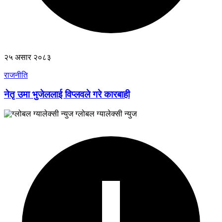
२५ असार २०८३
राजनीति
नेतृ उमा भुजेललाई विप्लवले गरे कारबाही
ग्लोबल ग्यालेक्सी न्युज