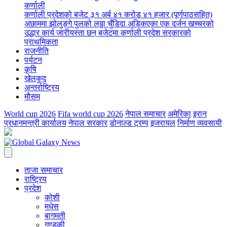
कर्णाली
कर्णाली प्रदेशको बजेट ३१ अर्ब ४१ करोड ४१ हजार (पूर्णपाठसहित)
अछाममा झोलुङ्गे पुलको लठ्ठा चुँडिदा अड्किएका एक दर्जन खच्चरको
उद्धार कार्य जारी
यस्ता छन् बजेटमा कर्णाली प्रदेश सरकारको
प्राथमिकता
राजनीति
पर्यटन
कृषि
खेलकुद
अन्तर्राष्ट्रिय
मौसम
World cup 2026
Fifa world cup 2026
नेपाल समाचार
अमेरिका
इरान
प्रधानमन्त्री कार्यालय
नेपाल सरकार
डोनाल्ड ट्रम्प
इजरायल
निर्माण व्यवसायी
ताजा समाचार
राष्ट्रिय
प्रदेश
कोशी
मधेस
बागमती
गण्डकी