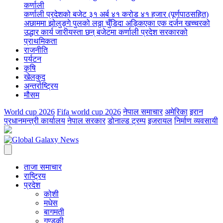
कर्णाली
कर्णाली प्रदेशको बजेट ३१ अर्ब ४१ करोड ४१ हजार (पूर्णपाठसहित)
अछाममा झोलुङ्गे पुलको लठ्ठा चुँडिदा अड्किएका एक दर्जन खच्चरको
उद्धार कार्य जारी
यस्ता छन् बजेटमा कर्णाली प्रदेश सरकारको
प्राथमिकता
राजनीति
पर्यटन
कृषि
खेलकुद
अन्तर्राष्ट्रिय
मौसम
World cup 2026
Fifa world cup 2026
नेपाल समाचार
अमेरिका
इरान
प्रधानमन्त्री कार्यालय
नेपाल सरकार
डोनाल्ड ट्रम्प
इजरायल
निर्माण व्यवसायी
ताजा समाचार
राष्ट्रिय
प्रदेश
कोशी
मधेस
बागमती
गण्डकी