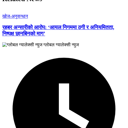
खोज-अनुसन्धान
रहबर अन्सारीको आरोप: ‘आयल निगममा ठगी र अनियमितता,
निष्पक्ष छानबिनको माग’
ग्लोबल ग्यालेक्सी न्युज