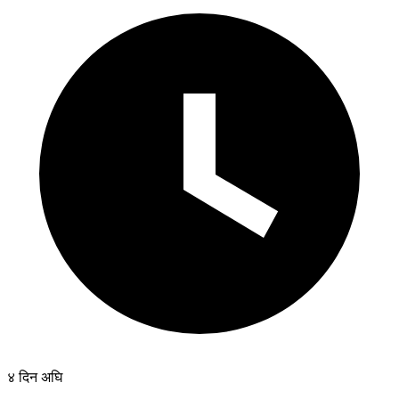
४ दिन अघि