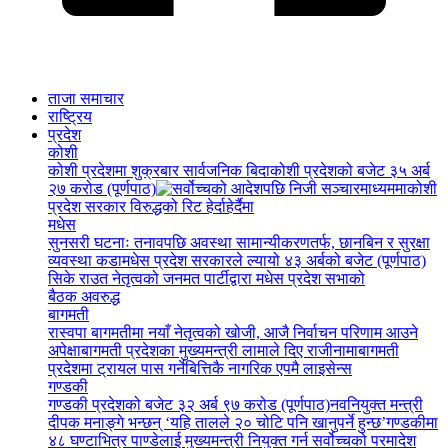
ताजा समाचार
राष्ट्रिय
प्रदेश
कोशी
कोशी प्रदेशमा शुक्रबार सार्वजनिक बिदा
कोशी प्रदेशको बजेट ३५ अर्ब
२७ करोड (पूर्णपाठ)
कोशी
प्रदेश सरकार विरुद्धको रिट हेर्दाहेर्दैमा
मधेस
सुनसरी घटनाः तनावपछि अवस्था सामान्यीकरणतर्फ, छानबिन र सुरक्षा
व्यवस्था कडा
मधेस प्रदेश सरकारले ल्यायो ४३ अर्बको बजेट (पूर्णपाठ)
सिके राउत नेतृत्वको जनमत पार्टीद्वारा मधेस प्रदेश सभाको
बैठक अवरुद्ध
बागमती
रास्वपा बागमतीमा नयाँ नेतृत्वको खोजी, आजै निर्वाचन परिणाम आउने
अपेक्षा
बागमती प्रदेशका मुख्यमन्त्री लामाले दिए राजीनामा
बागमती
प्रदेशमा ट्रायल पास गर्नेबित्तिकै नागरिक एपमै लाइसेन्स
गण्डकी
गण्डकी प्रदेशको बजेट ३२ अर्ब ९७ करोड (पूर्णपाठ)
नवनियुक्त मन्त्री
दीपक मनाङ्गे भन्छन् ‘यहि तालले २० चोटि पनि खानुपर्ने हुन्छ’
गण्डकीमा
४८ घण्टाभित्र पाण्डेलाई मुख्यमन्त्री नियुक्त गर्न सर्वोच्चको परमादेश