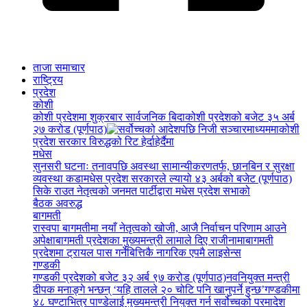
ताजा समाचार
राष्ट्रिय
प्रदेश
कोशी
कोशी प्रदेशमा शुक्रबार सार्वजनिक बिदा
कोशी प्रदेशको बजेट ३५ अर्ब
२७ करोड (पूर्णपाठ)
कोशी
प्रदेश सरकार विरुद्धको रिट हेर्दाहेर्दैमा
मधेस
सुनसरी घटनाः तनावपछि अवस्था सामान्यीकरणतर्फ, छानबिन र सुरक्षा
व्यवस्था कडा
मधेस प्रदेश सरकारले ल्यायो ४३ अर्बको बजेट (पूर्णपाठ)
सिके राउत नेतृत्वको जनमत पार्टीद्वारा मधेस प्रदेश सभाको
बैठक अवरुद्ध
बागमती
रास्वपा बागमतीमा नयाँ नेतृत्वको खोजी, आजै निर्वाचन परिणाम आउने
अपेक्षा
बागमती प्रदेशका मुख्यमन्त्री लामाले दिए राजीनामा
बागमती
प्रदेशमा ट्रायल पास गर्नेबित्तिकै नागरिक एपमै लाइसेन्स
गण्डकी
गण्डकी प्रदेशको बजेट ३२ अर्ब ९७ करोड (पूर्णपाठ)
नवनियुक्त मन्त्री
दीपक मनाङ्गे भन्छन् ‘यहि तालले २० चोटि पनि खानुपर्ने हुन्छ’
गण्डकीमा
४८ घण्टाभित्र पाण्डेलाई मुख्यमन्त्री नियुक्त गर्न सर्वोच्चको परमादेश