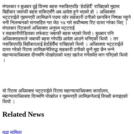
मंगलबार र बुधबार दुई दिनमा बहस नसकिएपछि ‘हेर्दाहेर्दै’ राखिएको मुद्दामा
बिहीबार जवाफी बहस सकिएसँगै अब आदेश हुने भएको हो । अधिवक्ता
भट्टराईले गृहमन्त्री लामिछाने पदमा रहेर सहकारी ठगीको छानबिन निष्पक्ष नहुने
भनी निलम्बनको मागसहित गत जेठ १४ गते सर्वोच्चमा रिट दायर गरेका थिए ।
मंगलबार
रिटकर्ता
अधिवक्ता अनुपम भट्टराई
र
सहकारीपीडितका
तर्फबाट
जबाफी
बहस भएको थियो। बुधबार पनि
अधिवक्ताहरूले
जबाफी
बहस गरेपछि आदेश आउने भनिएको थियो । तर
नसकिएपछि बिहीबारलाई हेर्दाहेर्दैमा राखिएको थियो ।
अधिवक्ता भट्टराईले
दायर गरेको रिटमा लामिछानेविरुद्ध सहकारी ठगीको कुनै मुद्दा छैन भन्ने
महान्यायाधिवक्ता दीनमणि पोखरेलको पत्र खारेज गर्नसमेत माग गरिएको थियो
।
यो रिटमा अधिवक्ता भट्टराईले रिटमा महान्यायाधिवक्ता कार्यालय,
महान्यायाधिवक्ता दिनमणि पोखरेल र गृहमन्त्री लामिछानेलाई विपक्षी बनाइएको
थियो ।
Related News
मुद्धा मामिला