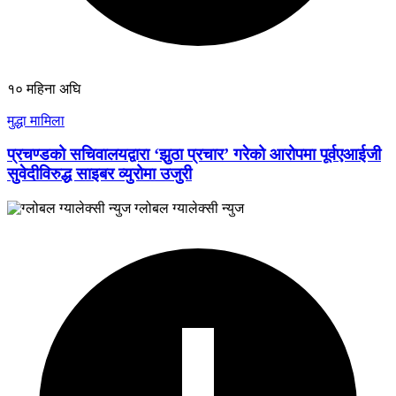
१० महिना अघि
मुद्धा मामिला
प्रचण्डको सचिवालयद्वारा ‘झुठा प्रचार’ गरेको आरोपमा पूर्वएआईजी
सुवेदीविरुद्ध साइबर व्युरोमा उजुरी
ग्लोबल ग्यालेक्सी न्युज