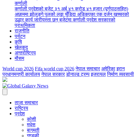
कर्णाली
कर्णाली प्रदेशको बजेट ३१ अर्ब ४१ करोड ४१ हजार (पूर्णपाठसहित)
अछाममा झोलुङ्गे पुलको लठ्ठा चुँडिदा अड्किएका एक दर्जन खच्चरको
उद्धार कार्य जारी
यस्ता छन् बजेटमा कर्णाली प्रदेश सरकारको
प्राथमिकता
राजनीति
पर्यटन
कृषि
खेलकुद
अन्तर्राष्ट्रिय
मौसम
World cup 2026
Fifa world cup 2026
नेपाल समाचार
अमेरिका
इरान
प्रधानमन्त्री कार्यालय
नेपाल सरकार
डोनाल्ड ट्रम्प
इजरायल
निर्माण व्यवसायी
ताजा समाचार
राष्ट्रिय
प्रदेश
कोशी
मधेस
बागमती
गण्डकी