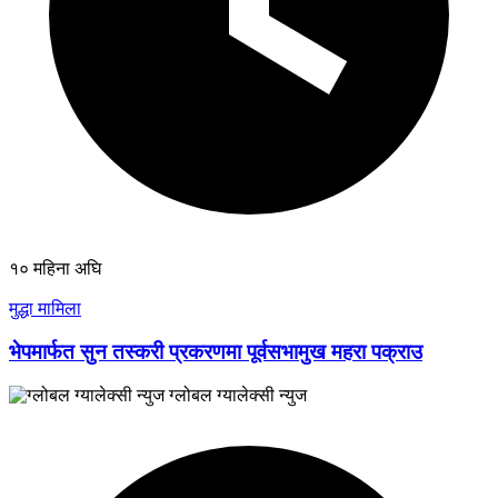
१० महिना अघि
मुद्धा मामिला
भेपमार्फत सुन तस्करी प्रकरणमा पूर्वसभामुख महरा पक्राउ
ग्लोबल ग्यालेक्सी न्युज