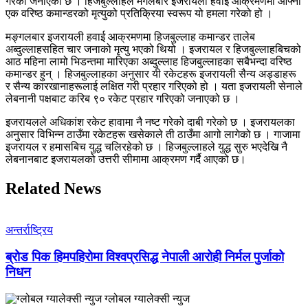
गरेको जनाएको छ । हिजबुल्लाहले मंगलबार इजरायली हवाई आक्रमणमा आफ्ना
एक वरिष्ठ कमान्डरको मृत्युको प्रतिक्रिया स्वरूप यो हमला गरेको हो ।
मङ्गलबार इजरायली हवाई आक्रमणमा हिजबुल्लाह कमान्डर तालेब
अब्दुल्लाहसहित चार जनाको मृत्यु भएको थियो । इजरायल र हिजबुल्लाहबिचको
आठ महिना लामो भिडन्तमा मारिएका अब्दुल्लाह हिजबुल्लाहका सबैभन्दा वरिष्ठ
कमान्डर हुन् । हिजबुल्लाहका अनुसार यी रकेटहरू इजरायली सैन्य अड्डाहरू
र सैन्य कारखानाहरूलाई लक्षित गरी प्रहार गरिएको हो । यता इजरायली सेनाले
लेबनानी पक्षबाट करिब ९० रकेट प्रहार गरिएको जनाएको छ ।
इजरायलले अधिकांश रकेट हावामा नै नष्ट गरेको दाबी गरेको छ । इजरायलका
अनुसार विभिन्न ठाउँमा रकेटहरू खसेकाले ती ठाउँमा आगो लागेको छ । गाजामा
इजरायल र हमासबिच युद्ध चलिरहेको छ । हिजबुल्लाहले युद्ध सुरु भएदेखि नै
लेबनानबाट इजरायलको उत्तरी सीमामा आक्रमण गर्दै आएको छ।
Related News
अन्तर्राष्ट्रिय
ब्रोड पिक हिमपहिरोमा विश्वप्रसिद्ध नेपाली आरोही निर्मल पुर्जाको
निधन
ग्लोबल ग्यालेक्सी न्युज