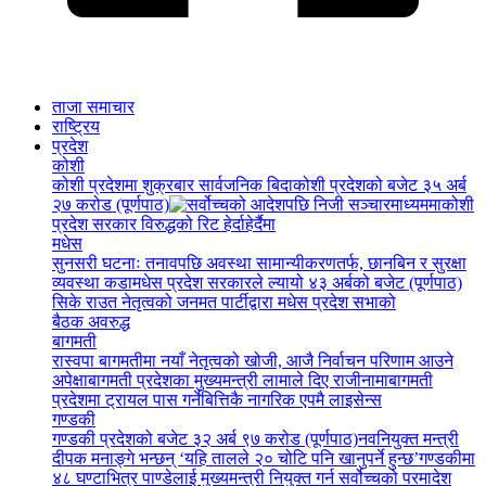
ताजा समाचार
राष्ट्रिय
प्रदेश
कोशी
कोशी प्रदेशमा शुक्रबार सार्वजनिक बिदा
कोशी प्रदेशको बजेट ३५ अर्ब
२७ करोड (पूर्णपाठ)
कोशी
प्रदेश सरकार विरुद्धको रिट हेर्दाहेर्दैमा
मधेस
सुनसरी घटनाः तनावपछि अवस्था सामान्यीकरणतर्फ, छानबिन र सुरक्षा
व्यवस्था कडा
मधेस प्रदेश सरकारले ल्यायो ४३ अर्बको बजेट (पूर्णपाठ)
सिके राउत नेतृत्वको जनमत पार्टीद्वारा मधेस प्रदेश सभाको
बैठक अवरुद्ध
बागमती
रास्वपा बागमतीमा नयाँ नेतृत्वको खोजी, आजै निर्वाचन परिणाम आउने
अपेक्षा
बागमती प्रदेशका मुख्यमन्त्री लामाले दिए राजीनामा
बागमती
प्रदेशमा ट्रायल पास गर्नेबित्तिकै नागरिक एपमै लाइसेन्स
गण्डकी
गण्डकी प्रदेशको बजेट ३२ अर्ब ९७ करोड (पूर्णपाठ)
नवनियुक्त मन्त्री
दीपक मनाङ्गे भन्छन् ‘यहि तालले २० चोटि पनि खानुपर्ने हुन्छ’
गण्डकीमा
४८ घण्टाभित्र पाण्डेलाई मुख्यमन्त्री नियुक्त गर्न सर्वोच्चको परमादेश