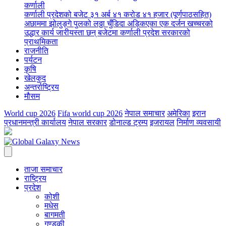
कर्णाली
कर्णाली प्रदेशको बजेट ३१ अर्ब ४१ करोड ४१ हजार (पूर्णपाठसहित)
अछाममा झोलुङ्गे पुलको लठ्ठा चुँडिदा अड्किएका एक दर्जन खच्चरको
उद्धार कार्य जारी
यस्ता छन् बजेटमा कर्णाली प्रदेश सरकारको
प्राथमिकता
राजनीति
पर्यटन
कृषि
खेलकुद
अन्तर्राष्ट्रिय
मौसम
World cup 2026
Fifa world cup 2026
नेपाल समाचार
अमेरिका
इरान
प्रधानमन्त्री कार्यालय
नेपाल सरकार
डोनाल्ड ट्रम्प
इजरायल
निर्माण व्यवसायी
ताजा समाचार
राष्ट्रिय
प्रदेश
कोशी
मधेस
बागमती
गण्डकी