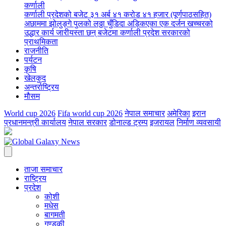
कर्णाली
कर्णाली प्रदेशको बजेट ३१ अर्ब ४१ करोड ४१ हजार (पूर्णपाठसहित)
अछाममा झोलुङ्गे पुलको लठ्ठा चुँडिदा अड्किएका एक दर्जन खच्चरको
उद्धार कार्य जारी
यस्ता छन् बजेटमा कर्णाली प्रदेश सरकारको
प्राथमिकता
राजनीति
पर्यटन
कृषि
खेलकुद
अन्तर्राष्ट्रिय
मौसम
World cup 2026
Fifa world cup 2026
नेपाल समाचार
अमेरिका
इरान
प्रधानमन्त्री कार्यालय
नेपाल सरकार
डोनाल्ड ट्रम्प
इजरायल
निर्माण व्यवसायी
ताजा समाचार
राष्ट्रिय
प्रदेश
कोशी
मधेस
बागमती
गण्डकी