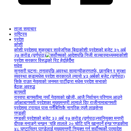
ताजा समाचार
राष्ट्रिय
प्रदेश
कोशी
कोशी प्रदेशमा शुक्रबार सार्वजनिक बिदा
कोशी प्रदेशको बजेट ३५ अर्ब
२७ करोड (पूर्णपाठ)
कोशी
प्रदेश सरकार विरुद्धको रिट हेर्दाहेर्दैमा
मधेस
सुनसरी घटनाः तनावपछि अवस्था सामान्यीकरणतर्फ, छानबिन र सुरक्षा
व्यवस्था कडा
मधेस प्रदेश सरकारले ल्यायो ४३ अर्बको बजेट (पूर्णपाठ)
सिके राउत नेतृत्वको जनमत पार्टीद्वारा मधेस प्रदेश सभाको
बैठक अवरुद्ध
बागमती
रास्वपा बागमतीमा नयाँ नेतृत्वको खोजी, आजै निर्वाचन परिणाम आउने
अपेक्षा
बागमती प्रदेशका मुख्यमन्त्री लामाले दिए राजीनामा
बागमती
प्रदेशमा ट्रायल पास गर्नेबित्तिकै नागरिक एपमै लाइसेन्स
गण्डकी
गण्डकी प्रदेशको बजेट ३२ अर्ब ९७ करोड (पूर्णपाठ)
नवनियुक्त मन्त्री
दीपक मनाङ्गे भन्छन् ‘यहि तालले २० चोटि पनि खानुपर्ने हुन्छ’
गण्डकीमा
४८ घण्टाभित्र पाण्डेलाई मुख्यमन्त्री नियुक्त गर्न सर्वोच्चको परमादेश