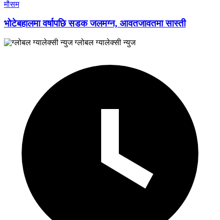
मौसम
भोटेबहालमा वर्षापछि सडक जलमग्न, आवतजावतमा सास्ती
ग्लोबल ग्यालेक्सी न्युज