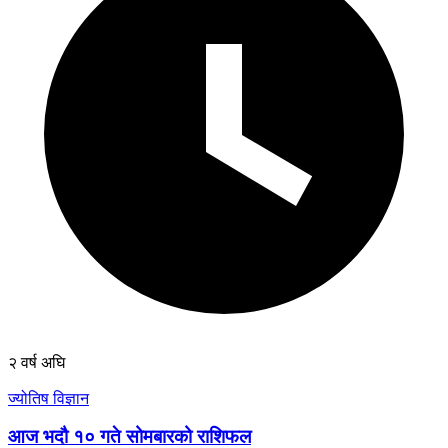
२ वर्ष अघि
ज्योतिष विज्ञान
आज भदौ १० गते सोमबारको राशिफल