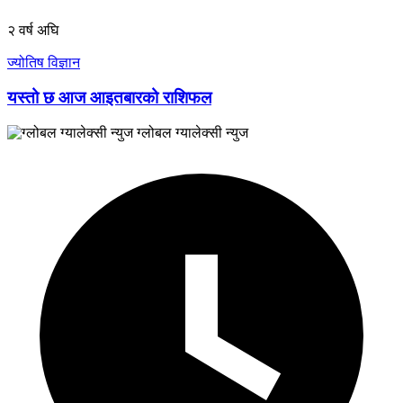
२ वर्ष अघि
ज्योतिष विज्ञान
यस्तो छ आज आइतबारको राशिफल
ग्लोबल ग्यालेक्सी न्युज