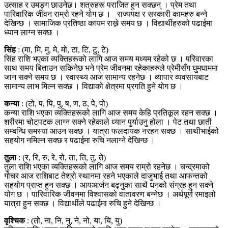
उत्साह र उमङ्ग छाउनेछ। शत्रुहरू पराजित हुन सक्छन् । प्रेम तथा
पारिवारिक जीवन राम्रो रहने योग छ । राज्यपक्ष र सरकारी कामहरु बन्ने
देखिन्छ । सामाजिक प्रतिष्ठा कायम राख्ने समय छ । विद्यार्थीहरुको पढाईमा
ध्यान लाग्न सक्छ ।
सिंह
: (मा, मि, मु, मे, मो, टा, टि, टु, टे)
सिंह राशि भएका व्यक्तिहरूको लागि आज समय मध्यम रहेको छ । परिवारका
साथ समय बिताउन सकिनेछ भने प्रेम जीवनमा रहेकाहरुले प्रेमीसँग घुमघाममा
जान सक्ने समय छ । स्वास्थ्य आज सामान्य रहनेछ । व्यापार व्यवसायबाट
सामान्य लाभ मिल्न सक्छ । विद्याको क्षेत्रमा प्रगति हुने योग छ ।
कन्या
: (टो, प, पि, पु, ष, ण, ठ, पे, पो)
कन्या राशि भएका व्यक्तिहरूको लागि आज समय केहि प्रतिकूल रहन सक्छ ।
शरीरमा चोटपटक लाग्न सक्ने रहेकाले ध्यान पुर्याउनु होला । पेट तथा छाती
सम्बन्धि समस्या आउन सक्छ । यात्रा फलदायक नरहन सक्छ । साथीभाईको
सहयोग नमिल्न सक्छ र पढाईमा रुचि नलाग्ने देखिन्छ ।
तुला
: (र, रि, रु, रे, रो, ता, ति, तु, ते)
तुला राशि भएका व्यक्तिहरूको लागि आज समय राम्रो रहनेछ । चन्द्रमाको
गोचर आज राशिबाट तेश्रो स्थानमा रहने भएकाले दाजुभाई तथा आफन्तको
सहयोग प्राप्त हुन सक्छ । आयआर्जन बढ्नुका साथै धनको संग्रह हुन सक्ने
योग छ । पारिवारिक जीवनमा विश्वासको वातावरण बन्नेछ । अर्थपूर्ण रमाइलो
यात्रा हुन सक्छ । विद्यार्थीले पढाईमा रुचि हुने देखिन्छ ।
वृश्चिक
: (तो, ना, नि, नु, ने, नो, या, यि, यु)