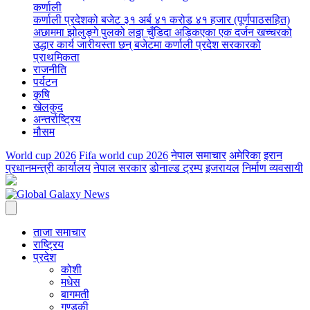
कर्णाली
कर्णाली प्रदेशको बजेट ३१ अर्ब ४१ करोड ४१ हजार (पूर्णपाठसहित)
अछाममा झोलुङ्गे पुलको लठ्ठा चुँडिदा अड्किएका एक दर्जन खच्चरको
उद्धार कार्य जारी
यस्ता छन् बजेटमा कर्णाली प्रदेश सरकारको
प्राथमिकता
राजनीति
पर्यटन
कृषि
खेलकुद
अन्तर्राष्ट्रिय
मौसम
World cup 2026
Fifa world cup 2026
नेपाल समाचार
अमेरिका
इरान
प्रधानमन्त्री कार्यालय
नेपाल सरकार
डोनाल्ड ट्रम्प
इजरायल
निर्माण व्यवसायी
ताजा समाचार
राष्ट्रिय
प्रदेश
कोशी
मधेस
बागमती
गण्डकी