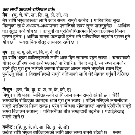
अब लागौं आजको राशिफल तर्फ:
मेष
: (चु, चे, चो, ला, लि, लु, ले, लो, अ)
मेष राशि भएकाहरूका लागि आज समय राम्रो रहनेछ । पारिवारिक सुख
मिल्नुका साथै अध्ययन-अध्यापनमा प्रगतिको खबर सुन्न पाउनुहुनेछ । आर्थिक
पक्ष सुदृढ बन्ने योग छ । कानुनी वा प्रतियोगितात्मक क्रियाकलापमा विजय
प्राप्त हुनेछ । धार्मिक यात्रा फलदायी हुनेछ भने पारिवारिक सहयोग प्राप्त हुने
योग छ । व्यवसायिक क्षेत्र लाभप्रद रहने छ ।
बृष
: (इ, उ, ए, ओ, बा, बि, बु, बे, बो)
वृष राशि भएका व्यक्तिहरूको लागि आज दिन सामान्य रहन सक्छ । चन्द्रमाको
गोचर आठौँ स्थानमा रहने भएकाले पारिवारिक विवाद बढ्ने, स्वास्थ्य कमजोर
रहने हुँदा पुरा हुन लागेको काममा रोकावट आउन सक्ने भएकोले ध्यान दिनु
पुर्याउनु होला । विद्यार्थीहरुले राम्रो नतिजाको लागि धेरै मेहनत गर्नुपर्ने देखिन्छ
।
मिथुन
: (का, कि, कु, घ, ङ, छ, के, को, ह)
मिथुन राशि भएका व्यक्तिहरूको लागि आज समय राम्रो रहेको छ । धेरैरै
समयदेखि रोकिएका कामहरु आज पुरा हुन सक्छ । पहिले गरिएको लगानीबाट
राम्रो प्रतिफल मिल्न सक्छ। प्रेम सम्बन्धमा रहेकाहरुले आफ्नो प्रेमीसँग राम्रो
समय बिताउन सक्छन् । पतिपत्नीका बीच समझदारी बढ्नेछ । पढाईलेखाइ
राम्रो रहने छ।
कर्कट
: (हि, हु, हे, हो, डा, डि, डु, डे, डो)
कर्कट राशि भएका व्यक्तिहरूको लागि आज समय राम्रो रहेको छ । मनमा