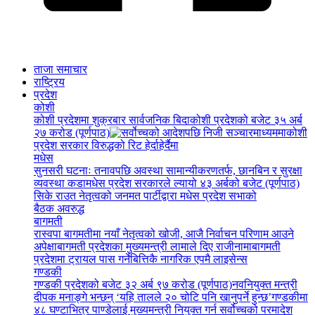
ताजा समाचार
राष्ट्रिय
प्रदेश
कोशी
कोशी प्रदेशमा शुक्रबार सार्वजनिक बिदा
कोशी प्रदेशको बजेट ३५ अर्ब
२७ करोड (पूर्णपाठ)
कोशी
प्रदेश सरकार विरुद्धको रिट हेर्दाहेर्दैमा
मधेस
सुनसरी घटनाः तनावपछि अवस्था सामान्यीकरणतर्फ, छानबिन र सुरक्षा
व्यवस्था कडा
मधेस प्रदेश सरकारले ल्यायो ४३ अर्बको बजेट (पूर्णपाठ)
सिके राउत नेतृत्वको जनमत पार्टीद्वारा मधेस प्रदेश सभाको
बैठक अवरुद्ध
बागमती
रास्वपा बागमतीमा नयाँ नेतृत्वको खोजी, आजै निर्वाचन परिणाम आउने
अपेक्षा
बागमती प्रदेशका मुख्यमन्त्री लामाले दिए राजीनामा
बागमती
प्रदेशमा ट्रायल पास गर्नेबित्तिकै नागरिक एपमै लाइसेन्स
गण्डकी
गण्डकी प्रदेशको बजेट ३२ अर्ब ९७ करोड (पूर्णपाठ)
नवनियुक्त मन्त्री
दीपक मनाङ्गे भन्छन् ‘यहि तालले २० चोटि पनि खानुपर्ने हुन्छ’
गण्डकीमा
४८ घण्टाभित्र पाण्डेलाई मुख्यमन्त्री नियुक्त गर्न सर्वोच्चको परमादेश