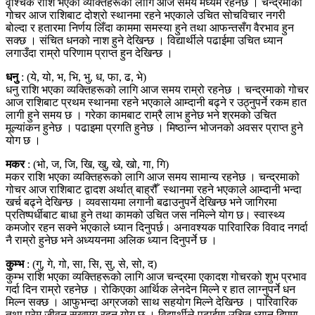
वृश्चिक राशि भएका व्यक्तिहरूको लागि आज समय मध्यम रहनेछ । चन्द्रमाको
गोचर आज राशिबाट दोश्रो स्थानमा रहने भएकाले उचित सोचविचार नगरी
बोल्दा र हतारमा निर्णय लिँदा काममा समस्या हुने तथा आफन्तसँग वैरभाव हुन
सक्छ । संचित धनको नाश हुने देखिन्छ । विद्यार्थीले पढाईमा उचित ध्यान
लगाउँदा राम्रो परिणाम प्राप्त हुन देखिन्छ ।
धनु
: (ये, यो, भ, भि, भु, ध, फा, ढ, भे)
धनु राशि भएका व्यक्तिहरूको लागि आज समय राम्रो रहनेछ । चन्द्रमाको गोचर
आज राशिबाट प्रथम स्थानमा रहने भएकाले आम्दानी बढ्ने र उठ्नुपर्ने रकम हात
लागी हुने समय छ । गरेका कामबाट राम्रै लाभ हुनेछ भने श्रमको उचित
मूल्यांकन हुनेछ । पढाइमा प्रगति हुनेछ । मिष्ठान्न भोजनको अवसर प्राप्त हुने
योग छ ।
मकर
: (भो, ज, जि, खि, खु, खे, खो, गा, गि)
मकर राशि भएका व्यक्तिहरूको लागि आज समय सामान्य रहनेछ । चन्द्रमाको
गोचर आज राशिबाट द्वादश अर्थात् बाह्रौँ स्थानमा रहने भएकाले आम्दानी भन्दा
खर्च बढ्ने देखिन्छ । व्यवसायमा लगानी बढाउनुपर्ने देखिन्छ भने जागिरमा
प्रतिष्पर्धीबाट बाधा हुने तथा कामको उचित जस नमिल्ने योग छ। स्वास्थ्य
कमजोर रहन सक्ने भएकाले ध्यान दिनुपर्छ। अनावश्यक पारिवारिक विवाद नगर्दा
नै राम्रो हुनेछ भने अध्ययनमा अलिक ध्यान दिनुपर्ने छ ।
कुम्भ
: (गु, गे, गो, सा, सि, सु, से, सो, द)
कुम्भ राशि भएका व्यक्तिहरूको लागि आज चन्द्रमा एकादश गोचरको शुभ प्रभाव
गर्दा दिन राम्रो रहनेछ । रोकिएका आर्थिक लेनदेन मिल्ने र हात लाग्नुपर्ने धन
मिल्न सक्छ । आफुभन्दा अग्रजको साथ सहयोग मिल्ने देखिन्छ । पारिवारिक
तथा प्रेम जीवन सुखमय रहन योग छ । विद्यार्थीले पढाईमा उचित ध्यान दिएमा