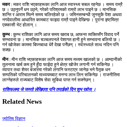
मकर
: मकर राशि भएकाहरूका लागि आज स्वास्थ्य सबल रहनेछ । समय राम्रै
छ । उठ्नुपर्ने धन उठ्ने, गरेको परिश्रमको राम्रो लाभ पाइने छ । मानसिक
शान्ति र आराम मिल्ने समय चलिरहेको छ । जमिनसम्बन्धी जुनसुकै पेशा अथवा
नगदेवालीमा आधारित कामबाट फाइदा राम्रै पाइने देखिन्छ । पुराना इष्टमित्र
एक्कासी भेट होलान् ।
कुम्भ
: कुम्भ राशिका लागि आज समय खराब छ, आफन्त व्यक्तिसँग विवाद पर्ने
सम्भावना छ । मानसिक चञ्चलपनले पेशागत हानी हुने सम्भावना बलियो छ ।
गर्न खोजेका काममा बिघ्नबाधा धेरै देखा पर्नेछन् । स्वास्थ्यले साथ नदिन पनि
सक्छ ।
मीन
: मीन राशि भएकाहरूका लागि आज समय मध्यम खालको छ । आम्दानीको
तुलनामा खर्च कम हुने हुँदा फाईदा हुने क्षेत्र खोजेर लगानी गर्न सकिनेछ ।
व्यापार तथा शेयर बजारमा गरेको लगानि फस्टाएर जानेछ भने पैतृक धन
सम्पतिको परिचालनको माध्ययमबाट मनग्य लाभ लिन सकिनेछ । राजनीतिमा
लाग्नेहरुले राज्यबाट विशेष सेवा सुबिधा पाप्त गर्न सक्नेछन् ।
राशिफलमा जे जस्तो लेखिएता पनि तपाईको दिन शुभ रहोस् ।
Related News
ज्योतिष विज्ञान