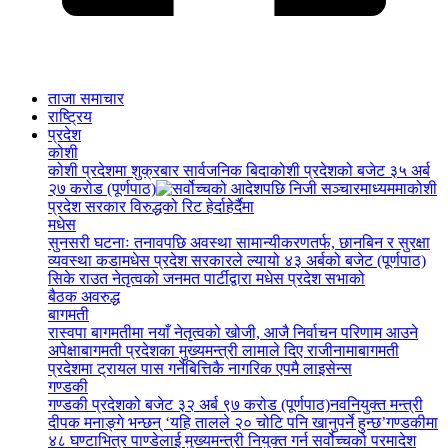
ताजा समाचार
राष्ट्रिय
प्रदेश
कोशी
कोशी प्रदेशमा शुक्रबार सार्वजनिक बिदा
कोशी प्रदेशको बजेट ३५ अर्ब
२७ करोड (पूर्णपाठ)
कोशी
प्रदेश सरकार विरुद्धको रिट हेर्दाहेर्दैमा
मधेस
सुनसरी घटनाः तनावपछि अवस्था सामान्यीकरणतर्फ, छानबिन र सुरक्षा
व्यवस्था कडा
मधेस प्रदेश सरकारले ल्यायो ४३ अर्बको बजेट (पूर्णपाठ)
सिके राउत नेतृत्वको जनमत पार्टीद्वारा मधेस प्रदेश सभाको
बैठक अवरुद्ध
बागमती
रास्वपा बागमतीमा नयाँ नेतृत्वको खोजी, आजै निर्वाचन परिणाम आउने
अपेक्षा
बागमती प्रदेशका मुख्यमन्त्री लामाले दिए राजीनामा
बागमती
प्रदेशमा ट्रायल पास गर्नेबित्तिकै नागरिक एपमै लाइसेन्स
गण्डकी
गण्डकी प्रदेशको बजेट ३२ अर्ब ९७ करोड (पूर्णपाठ)
नवनियुक्त मन्त्री
दीपक मनाङ्गे भन्छन् ‘यहि तालले २० चोटि पनि खानुपर्ने हुन्छ’
गण्डकीमा
४८ घण्टाभित्र पाण्डेलाई मुख्यमन्त्री नियुक्त गर्न सर्वोच्चको परमादेश