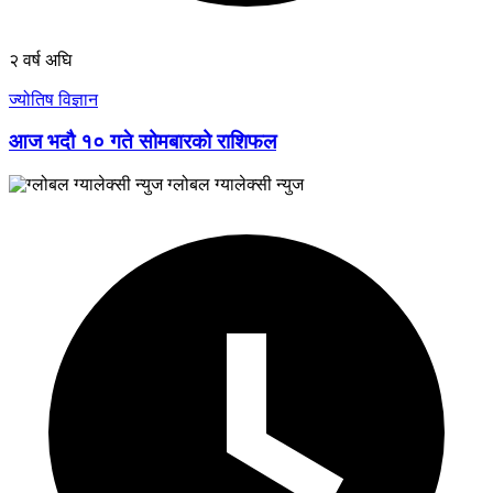
२ वर्ष अघि
ज्योतिष विज्ञान
आज भदौ १० गते सोमबारको राशिफल
ग्लोबल ग्यालेक्सी न्युज