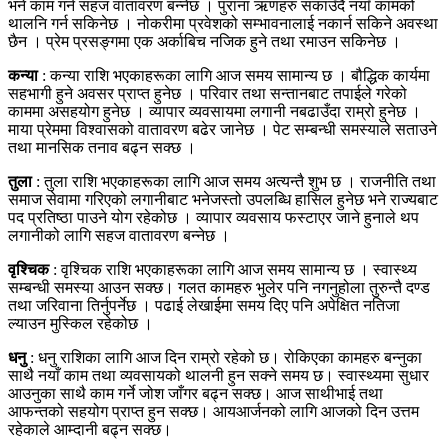
भने काम गर्न सहज वातावरण बन्नेछ । पुराना ऋणहरु सकाउँदै नयाँ कामको
थालनि गर्न सकिनेछ । नोकरीमा प्रवेशको सम्भावनालाई नकार्न सकिने अवस्था
छैन । प्रेम प्रसङ्गमा एक अर्काबिच नजिक हुने तथा रमाउन सकिनेछ ।
कन्या
: कन्या राशि भएकाहरूका लागि आज समय सामान्य छ । बौद्धिक कार्यमा
सहभागी हुने अवसर प्राप्त हुनेछ । परिवार तथा सन्तानबाट तपाईले गरेको
काममा असहयोग हुनेछ । व्यापार व्यवसायमा लगानी नबढाउँदा राम्रो हुनेछ ।
माया प्रेममा विश्वासको वातावरण बढेर जानेछ । पेट सम्बन्धी समस्याले सताउने
तथा मानसिक तनाव बढ्न सक्छ ।
तुला
: तुला राशि भएकाहरूका लागि आज समय अत्यन्तै शुभ छ । राजनीति तथा
समाज सेवामा गरिएको लगानीबाट भनेजस्तो उपलब्धि हासिल हुनेछ भने राज्यबाट
पद प्रतिष्ठा पाउने योग रहेकोछ । व्यापार व्यवसाय फस्टाएर जाने हुनाले थप
लगानीको लागि सहज वातावरण बन्नेछ ।
वृश्चिक
: वृश्चिक राशि भएकाहरूका लागि आज समय सामान्य छ । स्वास्थ्य
सम्बन्धी समस्या आउन सक्छ। गलत कामहरु भुलेर पनि नगनुहोला तुरुन्तै दण्ड
तथा जरिवाना तिर्नुपर्नेछ । पढाई लेखाईमा समय दिए पनि अपेक्षित नतिजा
ल्याउन मुस्किल रहेकोछ ।
धनु
: धनु राशिका लागि आज दिन राम्रो रहेको छ। रोकिएका कामहरु बन्नुका
साथै नयाँ काम तथा व्यवसायको थालनी हुन सक्ने समय छ। स्वास्थ्यमा सुधार
आउनुका साथै काम गर्ने जोश जाँगर बढ्न सक्छ। आज साथीभाई तथा
आफन्तको सहयोग प्राप्त हुन सक्छ। आयआर्जनको लागि आजको दिन उत्तम
रहेकाले आम्दानी बढ्न सक्छ।