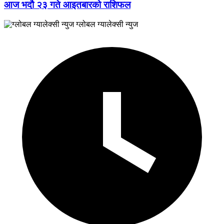
आज भदौ २३ गते आइतबारको राशिफल
ग्लोबल ग्यालेक्सी न्युज