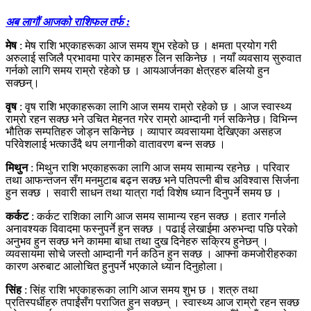
अब लागौं आजको राशिफल तर्फ :
मेष
: मेष राशि भएकाहरूका आज समय शुभ रहेको छ । क्षमता प्रयोग गरी
अरुलाई सजिलै प्रभावमा पारेर कामहरु लिन सकिनेछ । नयाँ व्यवसाय सुरुवात
गर्नको लागि समय राम्रो रहेको छ । आयआर्जनका क्षेत्रहरु बलियो हुन
सक्छन्।
वृष
: वृष राशि भएकाहरूका लागि आज समय राम्रो रहेको छ । आज स्वास्थ्य
राम्रो रहन सक्छ भने उचित मेहनत गरेर राम्रो आम्दानी गर्न सकिनेछ। विभिन्न
भौतिक सम्पतिहरु जोड्न सकिनेछ । व्यापार व्यवसायमा देखिएका असहज
परिवेशलाई भत्काउँदै थप लगानीको वातावरण बन्न सक्छ ।
मिथुन
: मिथुन राशि भएकाहरूका लागि आज समय सामान्य रहनेछ । परिवार
तथा आफन्तजन सँग मनमुटाब बढ्न सक्छ भने पतिपत्नी बीच अविश्वास सिर्जना
हुन सक्छ । सवारी साधन तथा यात्रा गर्दा विशेष ध्यान दिनुपर्ने समय छ ।
कर्कट
: कर्कट राशिका लागि आज समय सामान्य रहन सक्छ । हतार गर्नाले
अनावश्यक विवादमा फस्नुपर्ने हुन सक्छ । पढाई लेखाईमा अरुभन्दा पछि परेको
अनुभव हुन सक्छ भने काममा बाधा तथा दुख दिनेहरु सक्रिय हुनेछन् ।
व्यवसायमा सोचे जस्तो आम्दानी गर्न कठिन हुन सक्छ । आफ्ना कमजोरीहरुका
कारण अरुबाट आलोचित हुनुपर्ने भएकाले ध्यान दिनुहोला।
सिंह
: सिंह राशि भएकाहरूका लागि आज समय शुभ छ । शत्रु तथा
प्रतिस्पर्धीहरु तपाईंसँग पराजित हुन सक्छन् । स्वास्थ्य आज राम्रो रहन सक्छ