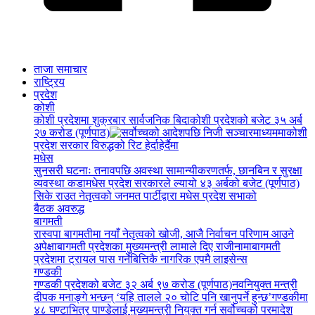
ताजा समाचार
राष्ट्रिय
प्रदेश
कोशी
कोशी प्रदेशमा शुक्रबार सार्वजनिक बिदा
कोशी प्रदेशको बजेट ३५ अर्ब
२७ करोड (पूर्णपाठ)
कोशी
प्रदेश सरकार विरुद्धको रिट हेर्दाहेर्दैमा
मधेस
सुनसरी घटनाः तनावपछि अवस्था सामान्यीकरणतर्फ, छानबिन र सुरक्षा
व्यवस्था कडा
मधेस प्रदेश सरकारले ल्यायो ४३ अर्बको बजेट (पूर्णपाठ)
सिके राउत नेतृत्वको जनमत पार्टीद्वारा मधेस प्रदेश सभाको
बैठक अवरुद्ध
बागमती
रास्वपा बागमतीमा नयाँ नेतृत्वको खोजी, आजै निर्वाचन परिणाम आउने
अपेक्षा
बागमती प्रदेशका मुख्यमन्त्री लामाले दिए राजीनामा
बागमती
प्रदेशमा ट्रायल पास गर्नेबित्तिकै नागरिक एपमै लाइसेन्स
गण्डकी
गण्डकी प्रदेशको बजेट ३२ अर्ब ९७ करोड (पूर्णपाठ)
नवनियुक्त मन्त्री
दीपक मनाङ्गे भन्छन् ‘यहि तालले २० चोटि पनि खानुपर्ने हुन्छ’
गण्डकीमा
४८ घण्टाभित्र पाण्डेलाई मुख्यमन्त्री नियुक्त गर्न सर्वोच्चको परमादेश