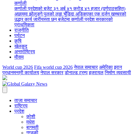
कर्णाली
कर्णाली प्रदेशको बजेट ३१ अर्ब ४१ करोड ४१ हजार (पूर्णपाठसहित)
अछाममा झोलुङ्गे पुलको लठ्ठा चुँडिदा अड्किएका एक दर्जन खच्चरको
उद्धार कार्य जारी
यस्ता छन् बजेटमा कर्णाली प्रदेश सरकारको
प्राथमिकता
राजनीति
पर्यटन
कृषि
खेलकुद
अन्तर्राष्ट्रिय
मौसम
World cup 2026
Fifa world cup 2026
नेपाल समाचार
अमेरिका
इरान
प्रधानमन्त्री कार्यालय
नेपाल सरकार
डोनाल्ड ट्रम्प
इजरायल
निर्माण व्यवसायी
ताजा समाचार
राष्ट्रिय
प्रदेश
कोशी
मधेस
बागमती
गण्डकी