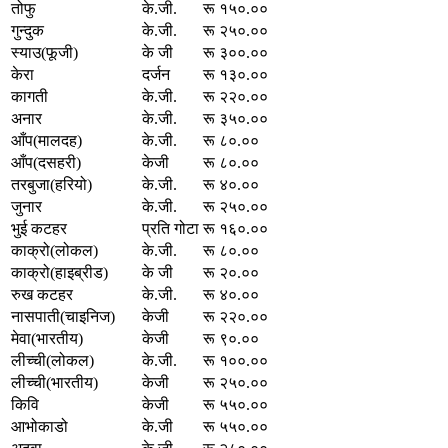
तोफु
के.जी.
रू १५०.००
गुन्दुक
के.जी.
रू २५०.००
स्याउ(फूजी)
के जी
रू ३००.००
केरा
दर्जन
रू १३०.००
कागती
के.जी.
रू २२०.००
अनार
के.जी.
रू ३५०.००
आँप(मालदह)
के.जी.
रू ८०.००
आँप(दसहरी)
केजी
रू ८०.००
तरबुजा(हरियो)
के.जी.
रू ४०.००
जुनार
के.जी.
रू २५०.००
भुई कटहर
प्रति गोटा
रू १६०.००
काक्रो(लोकल)
के.जी.
रू ८०.००
काक्रो(हाइब्रीड)
के जी
रू २०.००
रुख कटहर
के.जी.
रू ४०.००
नासपाती(चाइनिज)
केजी
रू २२०.००
मेवा(भारतीय)
केजी
रू ९०.००
लीच्ची(लोकल)
के.जी.
रू १००.००
लीच्ची(भारतीय)
केजी
रू २५०.००
किवि
केजी
रू ५५०.००
आभोकाडो
के.जी
रू ५५०.००