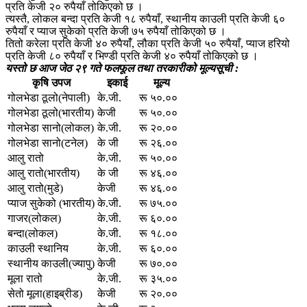
प्रति केजी २० रुपैयाँ तोकिएको छ ।
त्यस्तै, लोकल बन्दा प्रति केजी १८ रुपैयाँ, स्थानीय काउली प्रति केजी ६०
रुपैयाँ र प्याज सुकेको प्रति केजी ७५ रुपैयाँ तोकिएको छ ।
तितो करेला प्रति केजी ४० रुपैयाँं, लौका प्रति केजी ५० रुपैयाँ, प्याज हरियो
प्रति केजी ८० रुपैयाँ र भिण्डी प्रति केजी ४० रुपैयाँ तोकिएको छ ।
यस्तो छ आज जेठ २९ गते फलफूल तथा तरकारीको मूल्यसूची :
कृषि उपज
इकाई
मूल्य
गोलभेडा ठूलो(नेपाली)
के.जी.
रू ५०.००
गोलभेडा ठूलो(भारतीय)
केजी
रू ५०.००
गोलभेडा सानो(लोकल)
के.जी.
रू २०.००
गोलभेडा सानो(टनेल)
के जी
रू २६.००
आलु रातो
के.जी.
रू ५०.००
आलु रातो(भारतीय)
के जी
रू ४६.००
आलु रातो(मुडे)
केजी
रू ४६.००
प्याज सुकेको (भारतीय)
के.जी.
रू ७५.००
गाजर(लोकल)
के.जी.
रू ६०.००
बन्दा(लोकल)
के.जी.
रू १८.००
काउली स्थानिय
के.जी.
रू ६०.००
स्थानीय काउली(ज्यापु)
केजी
रू ७०.००
मूला रातो
के.जी.
रू ३५.००
सेतो मूला(हाइब्रीड)
केजी
रू २०.००