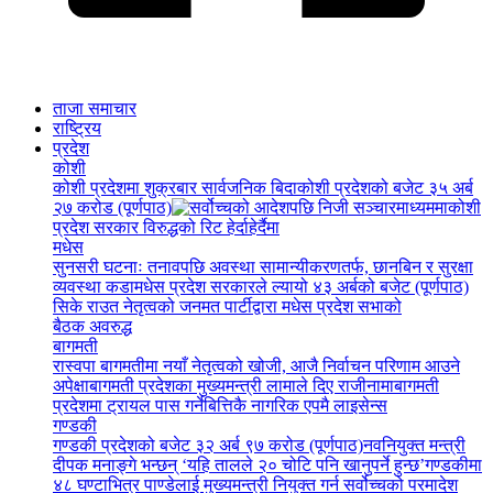
ताजा समाचार
राष्ट्रिय
प्रदेश
कोशी
कोशी प्रदेशमा शुक्रबार सार्वजनिक बिदा
कोशी प्रदेशको बजेट ३५ अर्ब
२७ करोड (पूर्णपाठ)
कोशी
प्रदेश सरकार विरुद्धको रिट हेर्दाहेर्दैमा
मधेस
सुनसरी घटनाः तनावपछि अवस्था सामान्यीकरणतर्फ, छानबिन र सुरक्षा
व्यवस्था कडा
मधेस प्रदेश सरकारले ल्यायो ४३ अर्बको बजेट (पूर्णपाठ)
सिके राउत नेतृत्वको जनमत पार्टीद्वारा मधेस प्रदेश सभाको
बैठक अवरुद्ध
बागमती
रास्वपा बागमतीमा नयाँ नेतृत्वको खोजी, आजै निर्वाचन परिणाम आउने
अपेक्षा
बागमती प्रदेशका मुख्यमन्त्री लामाले दिए राजीनामा
बागमती
प्रदेशमा ट्रायल पास गर्नेबित्तिकै नागरिक एपमै लाइसेन्स
गण्डकी
गण्डकी प्रदेशको बजेट ३२ अर्ब ९७ करोड (पूर्णपाठ)
नवनियुक्त मन्त्री
दीपक मनाङ्गे भन्छन् ‘यहि तालले २० चोटि पनि खानुपर्ने हुन्छ’
गण्डकीमा
४८ घण्टाभित्र पाण्डेलाई मुख्यमन्त्री नियुक्त गर्न सर्वोच्चको परमादेश