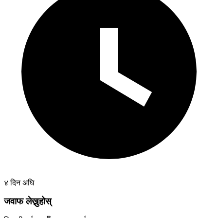
४ दिन अघि
जवाफ लेख्नुहोस्