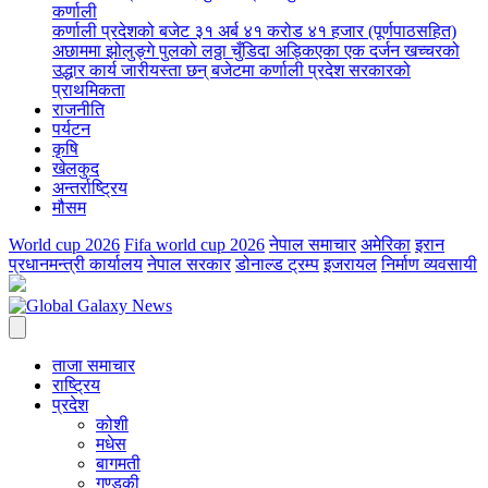
कर्णाली
कर्णाली प्रदेशको बजेट ३१ अर्ब ४१ करोड ४१ हजार (पूर्णपाठसहित)
अछाममा झोलुङ्गे पुलको लठ्ठा चुँडिदा अड्किएका एक दर्जन खच्चरको
उद्धार कार्य जारी
यस्ता छन् बजेटमा कर्णाली प्रदेश सरकारको
प्राथमिकता
राजनीति
पर्यटन
कृषि
खेलकुद
अन्तर्राष्ट्रिय
मौसम
World cup 2026
Fifa world cup 2026
नेपाल समाचार
अमेरिका
इरान
प्रधानमन्त्री कार्यालय
नेपाल सरकार
डोनाल्ड ट्रम्प
इजरायल
निर्माण व्यवसायी
ताजा समाचार
राष्ट्रिय
प्रदेश
कोशी
मधेस
बागमती
गण्डकी