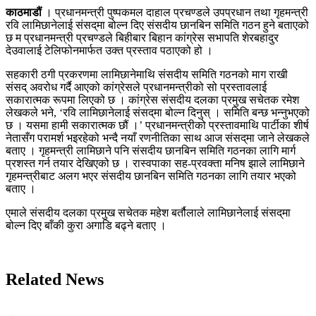
काठमाडौं
। प्रधानमन्त्री पुष्पकमल दाहाल प्रचण्डले उपप्रधान तथा गृहमन्त्री
रवि लामिछानेलाई संसद्‌मा बोल्न दिए संसदीय छानबिन समिति गठन हुने बताएको
छ म प्रधानमन्त्री प्रचण्डले बिहीबार बिहान कांग्रेस सभापति शेरबहादुर
देउवालाई टेलिफोनमार्फत उक्त प्रस्ताव पठाएको हो ।
सहकारी ठगी प्रकरणमा लामिछानेमाथि संसदीय समिति गठनको माग राखी
संसद् अवरोध गर्दै आएको कांग्रेसले प्रधानमन्त्रीको सो प्रस्तावलाई
सकारात्मक रूपमा लिएको छ । कांग्रेस संसदीय दलका प्रमुख सचेतक रमेश
लेखकले भने, ‘रवि लामिछानेलाई संसद्‌मा बोल्न दिनुस् । समिति बन्छ भन्नुभएको
छ । यसमा हामी सकारात्मक छौं ।’ प्रधानमन्त्रीको प्रस्तावमाथि पार्टीका शीर्ष
नेतासँग परामर्श भइरहेको भन्दै नयाँ रणनीतिका साथ आज संसद्‌मा जाने लेखकले
बताए । गृहमन्त्री लामिछाने पनि संसदीय छानबिन समिति गठनका लागि मार्ग
प्रशस्त गर्न तयार देखिएको छ । रास्वपाका सह-प्रवक्ता मनिष झाले लामिछाने
गृहमन्त्रीबाट अलग भएर संसदीय छानबिन समिति गठनका लागि तयार भएको
बताए ।
एमाले संसदीय दलका प्रमुख सचेतक महेश बर्तौलाले लामिछानेलाई संसद्‌मा
बोल्न दिए बाँकी कुरा अगाडि बढ्ने बताए ।
Related News