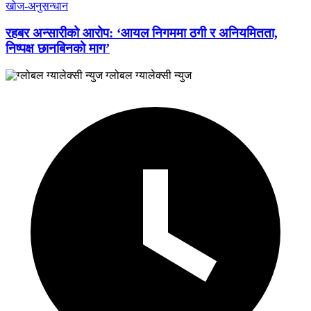
खोज-अनुसन्धान
रहबर अन्सारीको आरोप: ‘आयल निगममा ठगी र अनियमितता,
निष्पक्ष छानबिनको माग’
ग्लोबल ग्यालेक्सी न्युज