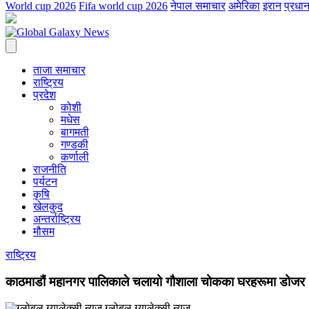
World cup 2026
Fifa world cup 2026
नेपाल समाचार
अमेरिका
इरान
प्रधान
ताजा समाचार
राष्ट्रिय
प्रदेश
कोशी
मधेस
बागमती
गण्डकी
कर्णाली
राजनीति
पर्यटन
कृषि
खेलकुद
अन्तर्राष्ट्रिय
मौसम
राष्ट्रिय
काठमाडौं महानगर पालिकाले चलायो गौशाला चोकका घरहरूमा डोजर
ग्लोबल ग्यालेक्सी न्युज