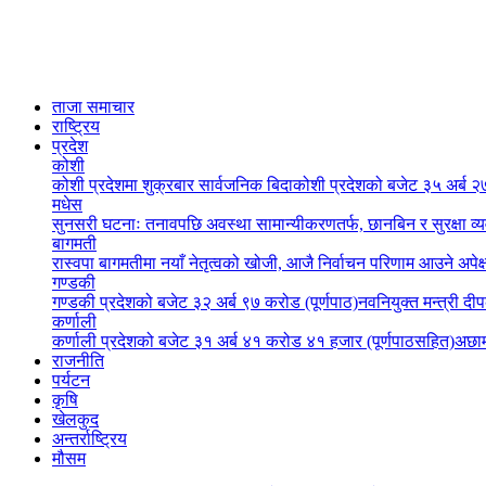
ताजा समाचार
राष्ट्रिय
प्रदेश
कोशी
कोशी प्रदेशमा शुक्रबार सार्वजनिक बिदा
कोशी प्रदेशको बजेट ३५ अर्ब २७
मधेस
सुनसरी घटनाः तनावपछि अवस्था सामान्यीकरणतर्फ, छानबिन र सुरक्षा व्
बागमती
रास्वपा बागमतीमा नयाँ नेतृत्वको खोजी, आजै निर्वाचन परिणाम आउने अपेक्
गण्डकी
गण्डकी प्रदेशको बजेट ३२ अर्ब ९७ करोड (पूर्णपाठ)
नवनियुक्त मन्त्री दी
कर्णाली
कर्णाली प्रदेशको बजेट ३१ अर्ब ४१ करोड ४१ हजार (पूर्णपाठसहित)
अछाम
राजनीति
पर्यटन
कृषि
खेलकुद
अन्तर्राष्ट्रिय
मौसम