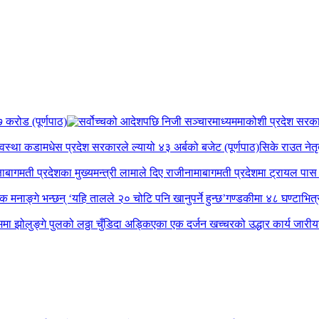
 करोड (पूर्णपाठ)
कोशी प्रदेश सरकार व
यवस्था कडा
मधेस प्रदेश सरकारले ल्यायो ४३ अर्बको बजेट (पूर्णपाठ)
सिके राउत नेतृ
षा
बागमती प्रदेशका मुख्यमन्त्री लामाले दिए राजीनामा
बागमती प्रदेशमा ट्रायल पास ग
पक मनाङ्गे भन्छन् ‘यहि तालले २० चोटि पनि खानुपर्ने हुन्छ’
गण्डकीमा ४८ घण्टाभित्र 
मा झोलुङ्गे पुलको लठ्ठा चुँडिदा अड्किएका एक दर्जन खच्चरको उद्धार कार्य जारी
य