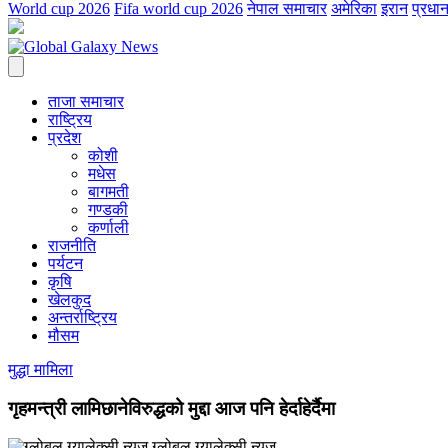
World cup 2026
Fifa world cup 2026
नेपाल समाचार
अमेरिका
इरान
प्रधान
ताजा समाचार
राष्ट्रिय
प्रदेश
कोशी
मधेस
बागमती
गण्डकी
कर्णाली
राजनीति
पर्यटन
कृषि
खेलकुद
अन्तर्राष्ट्रिय
मौसम
मुद्धा मामिला
गृहमन्त्री लामिछानेविरुद्धको मुद्दा आज पनि हेर्दाहेर्दैमा
ग्लोबल ग्यालेक्सी न्युज