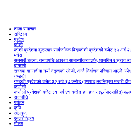
ताजा समाचार
राष्ट्रिय
प्रदेश
कोशी
कोशी प्रदेशमा शुक्रबार सार्वजनिक बिदा
कोशी प्रदेशको बजेट ३५ अर्ब २७
मधेस
सुनसरी घटनाः तनावपछि अवस्था सामान्यीकरणतर्फ, छानबिन र सुरक्षा व्
बागमती
रास्वपा बागमतीमा नयाँ नेतृत्वको खोजी, आजै निर्वाचन परिणाम आउने अपेक्
गण्डकी
गण्डकी प्रदेशको बजेट ३२ अर्ब ९७ करोड (पूर्णपाठ)
नवनियुक्त मन्त्री दी
कर्णाली
कर्णाली प्रदेशको बजेट ३१ अर्ब ४१ करोड ४१ हजार (पूर्णपाठसहित)
अछाम
राजनीति
पर्यटन
कृषि
खेलकुद
अन्तर्राष्ट्रिय
मौसम