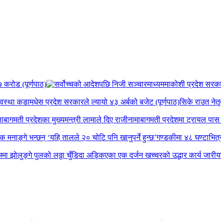
 करोड (पूर्णपाठ)
कोशी प्रदेश सरकार व
यवस्था कडा
मधेस प्रदेश सरकारले ल्यायो ४३ अर्बको बजेट (पूर्णपाठ)
सिके राउत नेतृ
षा
बागमती प्रदेशका मुख्यमन्त्री लामाले दिए राजीनामा
बागमती प्रदेशमा ट्रायल पास ग
पक मनाङ्गे भन्छन् ‘यहि तालले २० चोटि पनि खानुपर्ने हुन्छ’
गण्डकीमा ४८ घण्टाभित्र 
मा झोलुङ्गे पुलको लठ्ठा चुँडिदा अड्किएका एक दर्जन खच्चरको उद्धार कार्य जारी
य