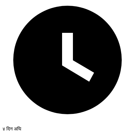
४ दिन अघि