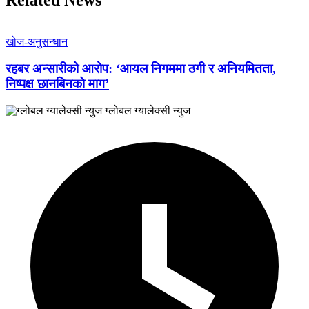
Related News
खोज-अनुसन्धान
रहबर अन्सारीको आरोप: ‘आयल निगममा ठगी र अनियमितता,
निष्पक्ष छानबिनको माग’
ग्लोबल ग्यालेक्सी न्युज