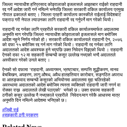
जिल्ला न्यायाधीश हरिप्रसाद कोइरालाको इजलासले आइतबार राईको राहदानी
रद्द गर्ने आदेश जारी गर्न नमिल्ने भनेपछि जिल्ला सरकारी वकिल कार्यालय प्रमुख
गोपाल ढकालले बताए । जिल्ला प्रहरी कार्यालय कास्कीले राईलाई विदेशबाट
पक्राउ गरी नेपाल ल्याउनका लागि राहदानी रद्द गर्नुपर्ने माग गरेको थियो।
राहदानी रद्द गर्नका लागि प्रहरीले सरकारी वकिल कार्यालयमार्फत अदालतमा
अनुमति माग गरेपछि जिल्ला न्यायाधीश कोइरालाको इजलासले माग बमोजिम
आदेश नहुने निर्णय गरेको हो। सरकारी वकिल कार्यालयले राहदानी ऐन, २०७६
को दफा १५ बमोजिम रद्द गर्न माग गरेको थियो। राहदानी रद्द गर्नका लागि
अदालतको आदेश आवश्यक हुने भएपछि उक्त निवेदन दिइएको थियो । राहदानी
ऐनको दफा १२ मा सहकारी सम्बन्धी कसुर उल्लेख नभएको भन्दै अदालतले
अस्वीकार गरेको उनले बताए ।
ऐनको सो दफामा ‘राहदानी, अध्यागमन, भ्रष्टाचार, सम्पत्ति शुद्धीकरण, मानव
बेचबिखन, अपहरण, लागु औषध, अवैध हातहतियार कारोबार, सङ्गठित अपराध
वा आतङ्कवाद सम्बन्धी कसुरको अभियोगमा अदालतमा मुद्दा चलिरहेको
अवस्थामा अदालतको आदेश बमोजिम त्यस्ता व्यक्तिको राहदानी जारी नगर्न वा
रोक्का राख्न अदालतले लेखी पठाएको’ भनेको छ। उक्त दफामा सहकारी
ठगीको कसुर उल्लेख नै नभएकाले प्रहरीले निवेदन/माग गरेकै आधारमा मात्र
अनुमति दिन नमिल्ने आदेशमा भनिएको छ।
#जिबी राई
#सहकारी ठगी प्रकरण