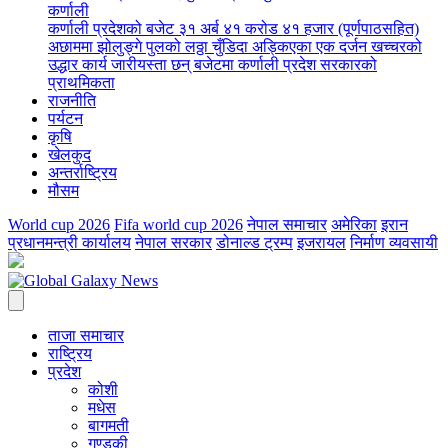
कर्णाली
कर्णाली प्रदेशको बजेट ३१ अर्ब ४१ करोड ४१ हजार (पूर्णपाठसहित)
अछाममा झोलुङ्गे पुलको लठ्ठा चुँडिदा अड्किएका एक दर्जन खच्चरको
उद्धार कार्य जारी
यस्ता छन् बजेटमा कर्णाली प्रदेश सरकारको
प्राथमिकता
राजनीति
पर्यटन
कृषि
खेलकुद
अन्तर्राष्ट्रिय
मौसम
World cup 2026
Fifa world cup 2026
नेपाल समाचार
अमेरिका
इरान
प्रधानमन्त्री कार्यालय
नेपाल सरकार
डोनाल्ड ट्रम्प
इजरायल
निर्माण व्यवसायी
ताजा समाचार
राष्ट्रिय
प्रदेश
कोशी
मधेस
बागमती
गण्डकी