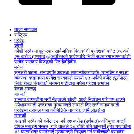
ताजा समाचार
राष्ट्रिय
प्रदेश
कोशी
कोशी प्रदेशमा शुक्रबार सार्वजनिक बिदा
कोशी प्रदेशको बजेट ३५ अर्ब
२७ करोड (पूर्णपाठ)
कोशी
प्रदेश सरकार विरुद्धको रिट हेर्दाहेर्दैमा
मधेस
सुनसरी घटनाः तनावपछि अवस्था सामान्यीकरणतर्फ, छानबिन र सुरक्षा
व्यवस्था कडा
मधेस प्रदेश सरकारले ल्यायो ४३ अर्बको बजेट (पूर्णपाठ)
सिके राउत नेतृत्वको जनमत पार्टीद्वारा मधेस प्रदेश सभाको
बैठक अवरुद्ध
बागमती
रास्वपा बागमतीमा नयाँ नेतृत्वको खोजी, आजै निर्वाचन परिणाम आउने
अपेक्षा
बागमती प्रदेशका मुख्यमन्त्री लामाले दिए राजीनामा
बागमती
प्रदेशमा ट्रायल पास गर्नेबित्तिकै नागरिक एपमै लाइसेन्स
गण्डकी
गण्डकी प्रदेशको बजेट ३२ अर्ब ९७ करोड (पूर्णपाठ)
नवनियुक्त मन्त्री
दीपक मनाङ्गे भन्छन् ‘यहि तालले २० चोटि पनि खानुपर्ने हुन्छ’
गण्डकीमा
४८ घण्टाभित्र पाण्डेलाई मुख्यमन्त्री नियुक्त गर्न सर्वोच्चको परमादेश