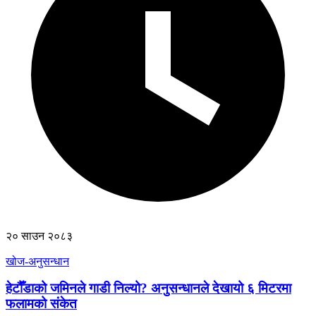
२० साउन २०८३
खोज-अनुसन्धान
हेटौँडाको जमिनले गाडी निल्यो? अनुसन्धानले देखायो ६ मिटरमा
फलामको संकेत