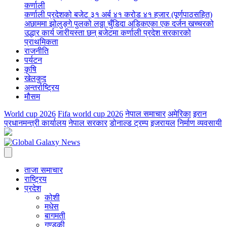
कर्णाली
कर्णाली प्रदेशको बजेट ३१ अर्ब ४१ करोड ४१ हजार (पूर्णपाठसहित)
अछाममा झोलुङ्गे पुलको लठ्ठा चुँडिदा अड्किएका एक दर्जन खच्चरको
उद्धार कार्य जारी
यस्ता छन् बजेटमा कर्णाली प्रदेश सरकारको
प्राथमिकता
राजनीति
पर्यटन
कृषि
खेलकुद
अन्तर्राष्ट्रिय
मौसम
World cup 2026
Fifa world cup 2026
नेपाल समाचार
अमेरिका
इरान
प्रधानमन्त्री कार्यालय
नेपाल सरकार
डोनाल्ड ट्रम्प
इजरायल
निर्माण व्यवसायी
ताजा समाचार
राष्ट्रिय
प्रदेश
कोशी
मधेस
बागमती
गण्डकी