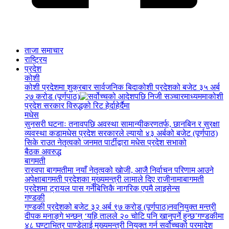
ताजा समाचार
राष्ट्रिय
प्रदेश
कोशी
कोशी प्रदेशमा शुक्रबार सार्वजनिक बिदा
कोशी प्रदेशको बजेट ३५ अर्ब
२७ करोड (पूर्णपाठ)
कोशी
प्रदेश सरकार विरुद्धको रिट हेर्दाहेर्दैमा
मधेस
सुनसरी घटनाः तनावपछि अवस्था सामान्यीकरणतर्फ, छानबिन र सुरक्षा
व्यवस्था कडा
मधेस प्रदेश सरकारले ल्यायो ४३ अर्बको बजेट (पूर्णपाठ)
सिके राउत नेतृत्वको जनमत पार्टीद्वारा मधेस प्रदेश सभाको
बैठक अवरुद्ध
बागमती
रास्वपा बागमतीमा नयाँ नेतृत्वको खोजी, आजै निर्वाचन परिणाम आउने
अपेक्षा
बागमती प्रदेशका मुख्यमन्त्री लामाले दिए राजीनामा
बागमती
प्रदेशमा ट्रायल पास गर्नेबित्तिकै नागरिक एपमै लाइसेन्स
गण्डकी
गण्डकी प्रदेशको बजेट ३२ अर्ब ९७ करोड (पूर्णपाठ)
नवनियुक्त मन्त्री
दीपक मनाङ्गे भन्छन् ‘यहि तालले २० चोटि पनि खानुपर्ने हुन्छ’
गण्डकीमा
४८ घण्टाभित्र पाण्डेलाई मुख्यमन्त्री नियुक्त गर्न सर्वोच्चको परमादेश