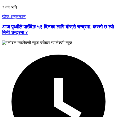
१ वर्ष अघि
खोज-अनुसन्धान
आज पृथ्वीले पाउँदैछ ५३ दिनका लागि दोस्रो चन्द्रमा, कस्तो छ त्यो
मिनी चन्द्रमा ?
ग्लोबल ग्यालेक्सी न्युज