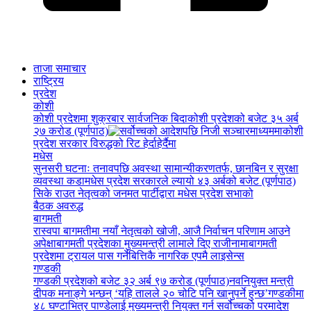
ताजा समाचार
राष्ट्रिय
प्रदेश
कोशी
कोशी प्रदेशमा शुक्रबार सार्वजनिक बिदा
कोशी प्रदेशको बजेट ३५ अर्ब
२७ करोड (पूर्णपाठ)
कोशी
प्रदेश सरकार विरुद्धको रिट हेर्दाहेर्दैमा
मधेस
सुनसरी घटनाः तनावपछि अवस्था सामान्यीकरणतर्फ, छानबिन र सुरक्षा
व्यवस्था कडा
मधेस प्रदेश सरकारले ल्यायो ४३ अर्बको बजेट (पूर्णपाठ)
सिके राउत नेतृत्वको जनमत पार्टीद्वारा मधेस प्रदेश सभाको
बैठक अवरुद्ध
बागमती
रास्वपा बागमतीमा नयाँ नेतृत्वको खोजी, आजै निर्वाचन परिणाम आउने
अपेक्षा
बागमती प्रदेशका मुख्यमन्त्री लामाले दिए राजीनामा
बागमती
प्रदेशमा ट्रायल पास गर्नेबित्तिकै नागरिक एपमै लाइसेन्स
गण्डकी
गण्डकी प्रदेशको बजेट ३२ अर्ब ९७ करोड (पूर्णपाठ)
नवनियुक्त मन्त्री
दीपक मनाङ्गे भन्छन् ‘यहि तालले २० चोटि पनि खानुपर्ने हुन्छ’
गण्डकीमा
४८ घण्टाभित्र पाण्डेलाई मुख्यमन्त्री नियुक्त गर्न सर्वोच्चको परमादेश