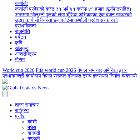
कर्णाली
कर्णाली प्रदेशको बजेट ३१ अर्ब ४१ करोड ४१ हजार (पूर्णपाठसहित)
अछाममा झोलुङ्गे पुलको लठ्ठा चुँडिदा अड्किएका एक दर्जन खच्चरको
उद्धार कार्य जारी
यस्ता छन् बजेटमा कर्णाली प्रदेश सरकारको
प्राथमिकता
राजनीति
पर्यटन
कृषि
खेलकुद
अन्तर्राष्ट्रिय
मौसम
World cup 2026
Fifa world cup 2026
नेपाल समाचार
अमेरिका
इरान
प्रधानमन्त्री कार्यालय
नेपाल सरकार
डोनाल्ड ट्रम्प
इजरायल
निर्माण व्यवसायी
ताजा समाचार
राष्ट्रिय
प्रदेश
कोशी
मधेस
बागमती
गण्डकी