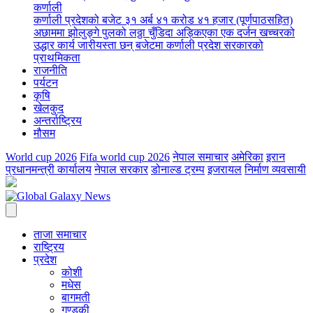
कर्णाली
कर्णाली प्रदेशको बजेट ३१ अर्ब ४१ करोड ४१ हजार (पूर्णपाठसहित)
अछाममा झोलुङ्गे पुलको लठ्ठा चुँडिदा अड्किएका एक दर्जन खच्चरको
उद्धार कार्य जारी
यस्ता छन् बजेटमा कर्णाली प्रदेश सरकारको
प्राथमिकता
राजनीति
पर्यटन
कृषि
खेलकुद
अन्तर्राष्ट्रिय
मौसम
World cup 2026
Fifa world cup 2026
नेपाल समाचार
अमेरिका
इरान
प्रधानमन्त्री कार्यालय
नेपाल सरकार
डोनाल्ड ट्रम्प
इजरायल
निर्माण व्यवसायी
ताजा समाचार
राष्ट्रिय
प्रदेश
कोशी
मधेस
बागमती
गण्डकी