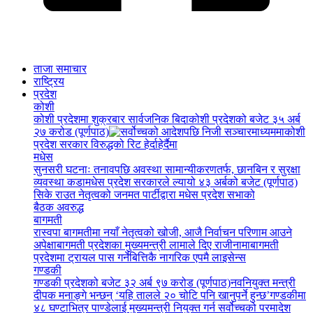
ताजा समाचार
राष्ट्रिय
प्रदेश
कोशी
कोशी प्रदेशमा शुक्रबार सार्वजनिक बिदा
कोशी प्रदेशको बजेट ३५ अर्ब
२७ करोड (पूर्णपाठ)
कोशी
प्रदेश सरकार विरुद्धको रिट हेर्दाहेर्दैमा
मधेस
सुनसरी घटनाः तनावपछि अवस्था सामान्यीकरणतर्फ, छानबिन र सुरक्षा
व्यवस्था कडा
मधेस प्रदेश सरकारले ल्यायो ४३ अर्बको बजेट (पूर्णपाठ)
सिके राउत नेतृत्वको जनमत पार्टीद्वारा मधेस प्रदेश सभाको
बैठक अवरुद्ध
बागमती
रास्वपा बागमतीमा नयाँ नेतृत्वको खोजी, आजै निर्वाचन परिणाम आउने
अपेक्षा
बागमती प्रदेशका मुख्यमन्त्री लामाले दिए राजीनामा
बागमती
प्रदेशमा ट्रायल पास गर्नेबित्तिकै नागरिक एपमै लाइसेन्स
गण्डकी
गण्डकी प्रदेशको बजेट ३२ अर्ब ९७ करोड (पूर्णपाठ)
नवनियुक्त मन्त्री
दीपक मनाङ्गे भन्छन् ‘यहि तालले २० चोटि पनि खानुपर्ने हुन्छ’
गण्डकीमा
४८ घण्टाभित्र पाण्डेलाई मुख्यमन्त्री नियुक्त गर्न सर्वोच्चको परमादेश