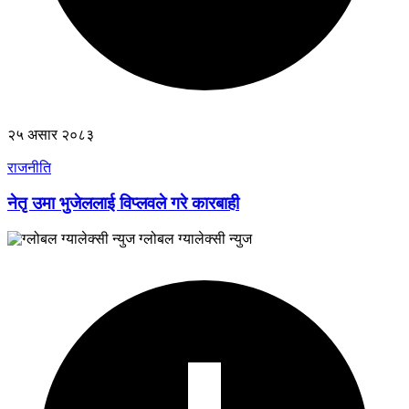
२५ असार २०८३
राजनीति
नेतृ उमा भुजेललाई विप्लवले गरे कारबाही
ग्लोबल ग्यालेक्सी न्युज