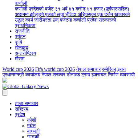
कर्णाली
कर्णाली प्रदेशको बजेट ३१ अर्ब ४१ करोड ४१ हजार (पूर्णपाठसहित)
अछाममा झोलुङ्गे पुलको लठ्ठा चुँडिदा अड्किएका एक दर्जन खच्चरको
उद्धार कार्य जारी
यस्ता छन् बजेटमा कर्णाली प्रदेश सरकारको
प्राथमिकता
राजनीति
पर्यटन
कृषि
खेलकुद
अन्तर्राष्ट्रिय
मौसम
World cup 2026
Fifa world cup 2026
नेपाल समाचार
अमेरिका
इरान
प्रधानमन्त्री कार्यालय
नेपाल सरकार
डोनाल्ड ट्रम्प
इजरायल
निर्माण व्यवसायी
ताजा समाचार
राष्ट्रिय
प्रदेश
कोशी
मधेस
बागमती
गण्डकी