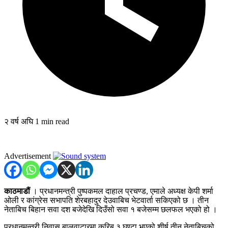
२ वर्ष अघि
1 min read
Advertisement
काठमाडौं
। प्रधानमन्त्री पुष्पकमल दाहाल प्रचण्ड, एमाले अध्यक्ष केपी शर्मा
ओली र कांग्रेस सभापति शेरबहादुर देउवाबिच भेटवार्ता सकिएको छ । तीन
नेताबिच बिहान सवा दश बजेदेखि दिउँसो सवा १ बजेसम्म छलफल भएको हो ।
प्रधानमन्त्री निवास बालुवाटारमा करिब ३ घण्टा भएको शीर्ष तीन नेताबिचको