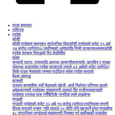
ताजा समाचार
राष्ट्रिय
प्रदेश
कोशी
कोशी प्रदेशमा शुक्रबार सार्वजनिक बिदा
कोशी प्रदेशको बजेट ३५ अर्ब
२७ करोड (पूर्णपाठ)
कोशी
प्रदेश सरकार विरुद्धको रिट हेर्दाहेर्दैमा
मधेस
सुनसरी घटनाः तनावपछि अवस्था सामान्यीकरणतर्फ, छानबिन र सुरक्षा
व्यवस्था कडा
मधेस प्रदेश सरकारले ल्यायो ४३ अर्बको बजेट (पूर्णपाठ)
सिके राउत नेतृत्वको जनमत पार्टीद्वारा मधेस प्रदेश सभाको
बैठक अवरुद्ध
बागमती
रास्वपा बागमतीमा नयाँ नेतृत्वको खोजी, आजै निर्वाचन परिणाम आउने
अपेक्षा
बागमती प्रदेशका मुख्यमन्त्री लामाले दिए राजीनामा
बागमती
प्रदेशमा ट्रायल पास गर्नेबित्तिकै नागरिक एपमै लाइसेन्स
गण्डकी
गण्डकी प्रदेशको बजेट ३२ अर्ब ९७ करोड (पूर्णपाठ)
नवनियुक्त मन्त्री
दीपक मनाङ्गे भन्छन् ‘यहि तालले २० चोटि पनि खानुपर्ने हुन्छ’
गण्डकीमा
४८ घण्टाभित्र पाण्डेलाई मुख्यमन्त्री नियुक्त गर्न सर्वोच्चको परमादेश