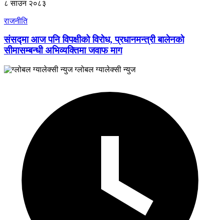
८ साउन २०८३
राजनीति
संसद्मा आज पनि विपक्षीको विरोध, प्रधानमन्त्री बालेनको
सीमासम्बन्धी अभिव्यक्तिमा जवाफ माग
ग्लोबल ग्यालेक्सी न्युज