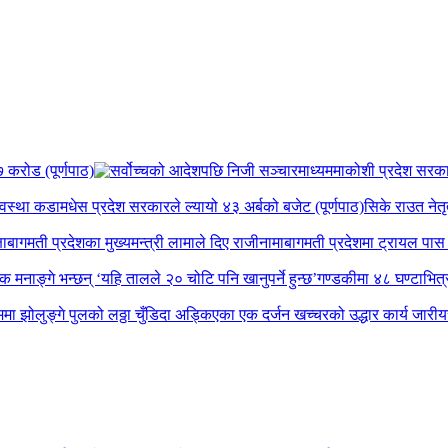
 करोड (पूर्णपाठ)
कोशी प्रदेश सरकार व
यवस्था कडा
मधेस प्रदेश सरकारले ल्यायो ४३ अर्बको बजेट (पूर्णपाठ)
सिके राउत नेतृ
षा
बागमती प्रदेशका मुख्यमन्त्री लामाले दिए राजीनामा
बागमती प्रदेशमा ट्रायल पास ग
पक मनाङ्गे भन्छन् ‘यहि तालले २० चोटि पनि खानुपर्ने हुन्छ’
गण्डकीमा ४८ घण्टाभित्र 
मा झोलुङ्गे पुलको लठ्ठा चुँडिदा अड्किएका एक दर्जन खच्चरको उद्धार कार्य जारी
य