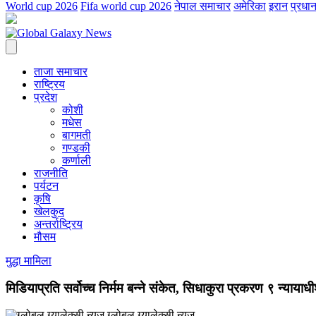
World cup 2026
Fifa world cup 2026
नेपाल समाचार
अमेरिका
इरान
प्रधान
ताजा समाचार
राष्ट्रिय
प्रदेश
कोशी
मधेस
बागमती
गण्डकी
कर्णाली
राजनीति
पर्यटन
कृषि
खेलकुद
अन्तर्राष्ट्रिय
मौसम
मुद्धा मामिला
मिडियाप्रति सर्वोच्च निर्मम बन्ने संकेत, सिधाकुरा प्रकरण ९ न्या
ग्लोबल ग्यालेक्सी न्युज