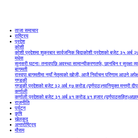
ताजा समाचार
राष्ट्रिय
प्रदेश
कोशी
कोशी प्रदेशमा शुक्रबार सार्वजनिक बिदा
कोशी प्रदेशको बजेट ३५ अर्ब २७
मधेस
सुनसरी घटनाः तनावपछि अवस्था सामान्यीकरणतर्फ, छानबिन र सुरक्षा व्
बागमती
रास्वपा बागमतीमा नयाँ नेतृत्वको खोजी, आजै निर्वाचन परिणाम आउने अपेक्
गण्डकी
गण्डकी प्रदेशको बजेट ३२ अर्ब ९७ करोड (पूर्णपाठ)
नवनियुक्त मन्त्री दी
कर्णाली
कर्णाली प्रदेशको बजेट ३१ अर्ब ४१ करोड ४१ हजार (पूर्णपाठसहित)
अछाम
राजनीति
पर्यटन
कृषि
खेलकुद
अन्तर्राष्ट्रिय
मौसम