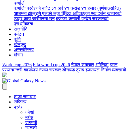
कर्णाली
कर्णाली प्रदेशको बजेट ३१ अर्ब ४१ करोड ४१ हजार (पूर्णपाठसहित)
अछाममा झोलुङ्गे पुलको लठ्ठा चुँडिदा अड्किएका एक दर्जन खच्चरको
उद्धार कार्य जारी
यस्ता छन् बजेटमा कर्णाली प्रदेश सरकारको
प्राथमिकता
राजनीति
पर्यटन
कृषि
खेलकुद
अन्तर्राष्ट्रिय
मौसम
World cup 2026
Fifa world cup 2026
नेपाल समाचार
अमेरिका
इरान
प्रधानमन्त्री कार्यालय
नेपाल सरकार
डोनाल्ड ट्रम्प
इजरायल
निर्माण व्यवसायी
ताजा समाचार
राष्ट्रिय
प्रदेश
कोशी
मधेस
बागमती
गण्डकी