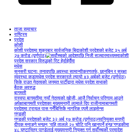
ताजा समाचार
राष्ट्रिय
प्रदेश
कोशी
कोशी प्रदेशमा शुक्रबार सार्वजनिक बिदा
कोशी प्रदेशको बजेट ३५ अर्ब
२७ करोड (पूर्णपाठ)
कोशी
प्रदेश सरकार विरुद्धको रिट हेर्दाहेर्दैमा
मधेस
सुनसरी घटनाः तनावपछि अवस्था सामान्यीकरणतर्फ, छानबिन र सुरक्षा
व्यवस्था कडा
मधेस प्रदेश सरकारले ल्यायो ४३ अर्बको बजेट (पूर्णपाठ)
सिके राउत नेतृत्वको जनमत पार्टीद्वारा मधेस प्रदेश सभाको
बैठक अवरुद्ध
बागमती
रास्वपा बागमतीमा नयाँ नेतृत्वको खोजी, आजै निर्वाचन परिणाम आउने
अपेक्षा
बागमती प्रदेशका मुख्यमन्त्री लामाले दिए राजीनामा
बागमती
प्रदेशमा ट्रायल पास गर्नेबित्तिकै नागरिक एपमै लाइसेन्स
गण्डकी
गण्डकी प्रदेशको बजेट ३२ अर्ब ९७ करोड (पूर्णपाठ)
नवनियुक्त मन्त्री
दीपक मनाङ्गे भन्छन् ‘यहि तालले २० चोटि पनि खानुपर्ने हुन्छ’
गण्डकीमा
४८ घण्टाभित्र पाण्डेलाई मुख्यमन्त्री नियुक्त गर्न सर्वोच्चको परमादेश