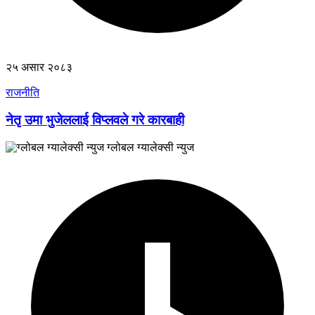
२५ असार २०८३
राजनीति
नेतृ उमा भुजेललाई विप्लवले गरे कारबाही
ग्लोबल ग्यालेक्सी न्युज