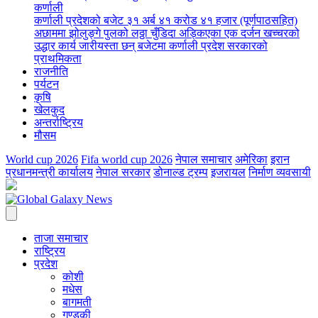
कर्णाली
कर्णाली प्रदेशको बजेट ३१ अर्ब ४१ करोड ४१ हजार (पूर्णपाठसहित)
अछाममा झोलुङ्गे पुलको लठ्ठा चुँडिदा अड्किएका एक दर्जन खच्चरको
उद्धार कार्य जारी
यस्ता छन् बजेटमा कर्णाली प्रदेश सरकारको
प्राथमिकता
राजनीति
पर्यटन
कृषि
खेलकुद
अन्तर्राष्ट्रिय
मौसम
World cup 2026
Fifa world cup 2026
नेपाल समाचार
अमेरिका
इरान
प्रधानमन्त्री कार्यालय
नेपाल सरकार
डोनाल्ड ट्रम्प
इजरायल
निर्माण व्यवसायी
ताजा समाचार
राष्ट्रिय
प्रदेश
कोशी
मधेस
बागमती
गण्डकी