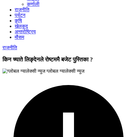
कर्णाली
राजनीति
पर्यटन
कृषि
खेलकुद
अन्तर्राष्ट्रिय
मौसम
राजनीति
किन च्याते लिङ्देनले रोष्टममै बजेट पुस्तिका ?
ग्लोबल ग्यालेक्सी न्युज