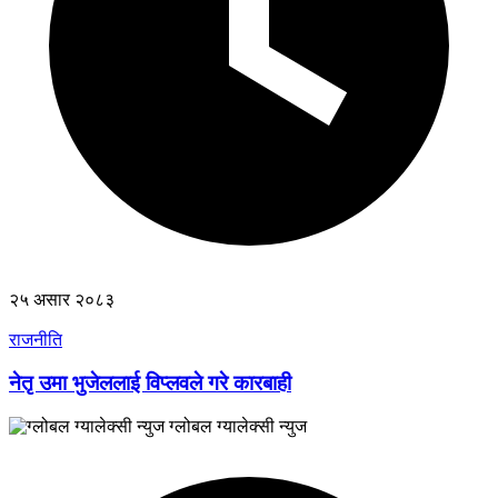
२५ असार २०८३
राजनीति
नेतृ उमा भुजेललाई विप्लवले गरे कारबाही
ग्लोबल ग्यालेक्सी न्युज