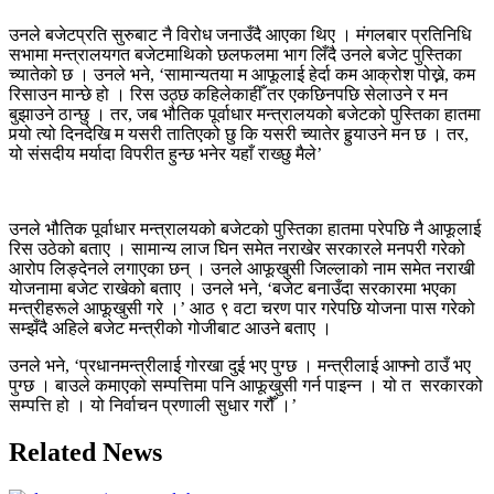
उनले बजेटप्रति सुरुबाट नै विरोध जनाउँदै आएका थिए । मंगलबार प्रतिनिधि
सभामा मन्त्रालयगत बजेटमाथिको छलफलमा भाग लिँदै उनले बजेट पुस्तिका
च्यातेको छ ।
उनले भने, ‘सामान्यतया म आफूलाई हेर्दा कम आक्रोश पोख्ने, कम
रिसाउन मान्छे हो । रिस उठ्छ कहिलेकाहीँ तर एकछिनपछि सेलाउने र मन
बुझाउने ठान्छु । तर, जब भौतिक पूर्वाधार मन्त्रालयको बजेटको पुस्तिका हातमा
पर्‍यो त्यो दिनदेखि म यसरी तातिएको छु कि यसरी च्यातेर
हुर्‍याउने
मन छ । तर,
यो संसदीय मर्यादा विपरीत हुन्छ भनेर यहाँ राख्छु मैले’
उनले भौतिक पूर्वाधार मन्त्रालयको बजेटको पुस्तिका हातमा परेपछि नै आफूलाई
रिस उठेको बताए ।
सामान्य लाज घिन समेत नराखेर सरकारले मनपरी गरेको
आरोप लिङ्देनले लगाएका छन् । उनले आफूखुसी जिल्लाको नाम समेत नराखी
योजनामा बजेट राखेको बताए ।
उनले भने, ‘बजेट बनाउँदा सरकारमा भएका
मन्त्रीहरूले आफूखुसी गरे ।’
आठ ९ वटा चरण पार गरेपछि योजना पास गरेको
सम्झँदै अहिले बजेट मन्त्रीको गोजीबाट आउने बताए ।
उनले भने, ‘प्रधानमन्त्रीलाई गोरखा दुई भए पुग्छ । मन्त्रीलाई आफ्नो ठाउँ भए
पुग्छ । बाउले कमाएको सम्पत्तिमा पनि आफूखुसी गर्न पाइन्न । यो त सरकारको
सम्पत्ति हो । यो निर्वाचन प्रणाली सुधार गरौँ ।’
Related News