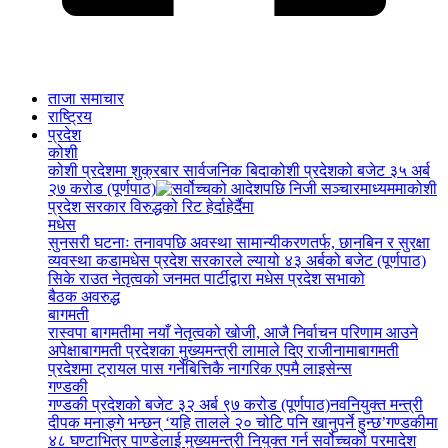
ताजा समाचार
राष्ट्रिय
प्रदेश
कोशी
कोशी प्रदेशमा शुक्रबार सार्वजनिक बिदा
कोशी प्रदेशको बजेट ३५ अर्ब
२७ करोड (पूर्णपाठ)
कोशी
प्रदेश सरकार विरुद्धको रिट हेर्दाहेर्दैमा
मधेस
सुनसरी घटनाः तनावपछि अवस्था सामान्यीकरणतर्फ, छानबिन र सुरक्षा
व्यवस्था कडा
मधेस प्रदेश सरकारले ल्यायो ४३ अर्बको बजेट (पूर्णपाठ)
सिके राउत नेतृत्वको जनमत पार्टीद्वारा मधेस प्रदेश सभाको
बैठक अवरुद्ध
बागमती
रास्वपा बागमतीमा नयाँ नेतृत्वको खोजी, आजै निर्वाचन परिणाम आउने
अपेक्षा
बागमती प्रदेशका मुख्यमन्त्री लामाले दिए राजीनामा
बागमती
प्रदेशमा ट्रायल पास गर्नेबित्तिकै नागरिक एपमै लाइसेन्स
गण्डकी
गण्डकी प्रदेशको बजेट ३२ अर्ब ९७ करोड (पूर्णपाठ)
नवनियुक्त मन्त्री
दीपक मनाङ्गे भन्छन् ‘यहि तालले २० चोटि पनि खानुपर्ने हुन्छ’
गण्डकीमा
४८ घण्टाभित्र पाण्डेलाई मुख्यमन्त्री नियुक्त गर्न सर्वोच्चको परमादेश