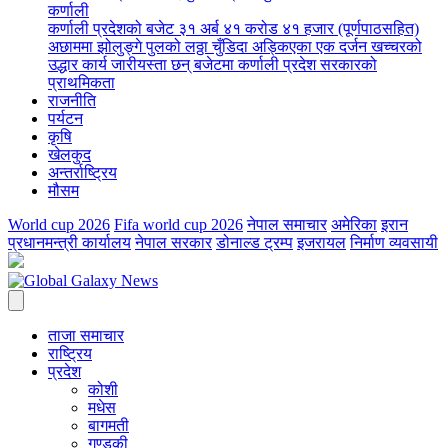
कर्णाली
कर्णाली प्रदेशको बजेट ३१ अर्ब ४१ करोड ४१ हजार (पूर्णपाठसहित)
अछाममा झोलुङ्गे पुलको लठ्ठा चुँडिदा अड्किएका एक दर्जन खच्चरको
उद्धार कार्य जारी
यस्ता छन् बजेटमा कर्णाली प्रदेश सरकारको
प्राथमिकता
राजनीति
पर्यटन
कृषि
खेलकुद
अन्तर्राष्ट्रिय
मौसम
World cup 2026
Fifa world cup 2026
नेपाल समाचार
अमेरिका
इरान
प्रधानमन्त्री कार्यालय
नेपाल सरकार
डोनाल्ड ट्रम्प
इजरायल
निर्माण व्यवसायी
ताजा समाचार
राष्ट्रिय
प्रदेश
कोशी
मधेस
बागमती
गण्डकी