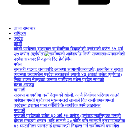
ताजा समाचार
राष्ट्रिय
प्रदेश
कोशी
कोशी प्रदेशमा शुक्रबार सार्वजनिक बिदा
कोशी प्रदेशको बजेट ३५ अर्ब
२७ करोड (पूर्णपाठ)
कोशी
प्रदेश सरकार विरुद्धको रिट हेर्दाहेर्दैमा
मधेस
सुनसरी घटनाः तनावपछि अवस्था सामान्यीकरणतर्फ, छानबिन र सुरक्षा
व्यवस्था कडा
मधेस प्रदेश सरकारले ल्यायो ४३ अर्बको बजेट (पूर्णपाठ)
सिके राउत नेतृत्वको जनमत पार्टीद्वारा मधेस प्रदेश सभाको
बैठक अवरुद्ध
बागमती
रास्वपा बागमतीमा नयाँ नेतृत्वको खोजी, आजै निर्वाचन परिणाम आउने
अपेक्षा
बागमती प्रदेशका मुख्यमन्त्री लामाले दिए राजीनामा
बागमती
प्रदेशमा ट्रायल पास गर्नेबित्तिकै नागरिक एपमै लाइसेन्स
गण्डकी
गण्डकी प्रदेशको बजेट ३२ अर्ब ९७ करोड (पूर्णपाठ)
नवनियुक्त मन्त्री
दीपक मनाङ्गे भन्छन् ‘यहि तालले २० चोटि पनि खानुपर्ने हुन्छ’
गण्डकीमा
४८ घण्टाभित्र पाण्डेलाई मुख्यमन्त्री नियुक्त गर्न सर्वोच्चको परमादेश