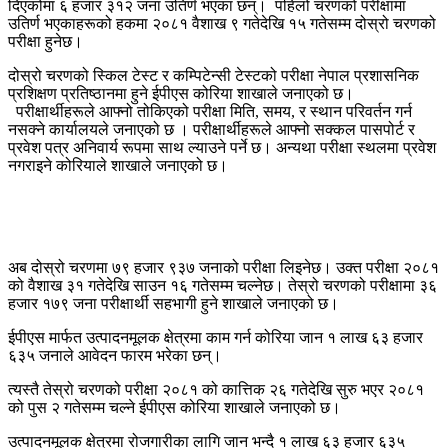
दिएकोमा ६ हजार ३१२ जना उतिर्ण भएका छन्। पहिलो चरणको परीक्षामा
उतिर्ण भएकाहरूको हकमा २०८१ वैशाख ९ गतेदेखि १५ गतेसम्म दोस्रो चरणको
परीक्षा हुनेछ।
दोस्रो चरणको स्किल टेस्ट र कम्पिटेन्सी टेस्टको परीक्षा नेपाल प्रशासनिक
प्रशिक्षण प्रतिष्ठानमा हुने ईपीएस कोरिया शाखाले जनाएको छ।
परीक्षार्थीहरूले आफ्नो तोकिएको परीक्षा मिति, समय, र स्थान परिवर्तन गर्न
नसक्ने कार्यालयले जनाएको छ । परीक्षार्थीहरूले आफ्नो सक्कल पासपोर्ट र
प्रवेश पत्र अनिवार्य रूपमा साथ ल्याउने पर्ने छ। अन्यथा परीक्षा स्थलमा प्रवेश
नगराइने कोरियाले शाखाले जनाएको छ।
अब दोस्रो चरणमा ७९ हजार ९३७ जनाको परीक्षा लिइनेछ। उक्त परीक्षा २०८१
को वैशाख ३१ गतेदेखि साउन १६ गतेसम्म चल्नेछ। तेस्रो चरणको परीक्षामा ३६
हजार १७९ जना परीक्षार्थी सहभागी हुने शाखाले जनाएको छ।
ईपीएस मार्फत उत्पादनमूलक क्षेत्रमा काम गर्न कोरिया जान १ लाख ६३ हजार
६३५ जनाले आवेदन फारम भरेका छन्।
त्यस्तै तेस्रो चरणको परीक्षा २०८१ को कात्तिक २६ गतेदेखि सुरु भएर २०८१
को पुस २ गतेसम्म चल्ने ईपीएस कोरिया शाखाले जनाएको छ।
उत्पादनमूलक क्षेत्रमा रोजगारीका लागि जान भन्दै १ लाख ६३ हजार ६३५