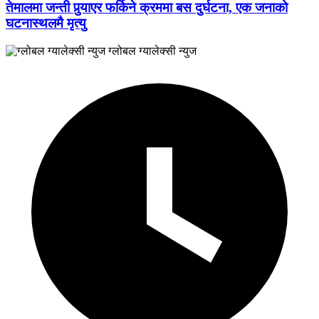
तेमालमा जन्ती पुर्‍याएर फर्किने क्रममा बस दुर्घटना, एक जनाको
घटनास्थलमै मृत्यु
ग्लोबल ग्यालेक्सी न्युज