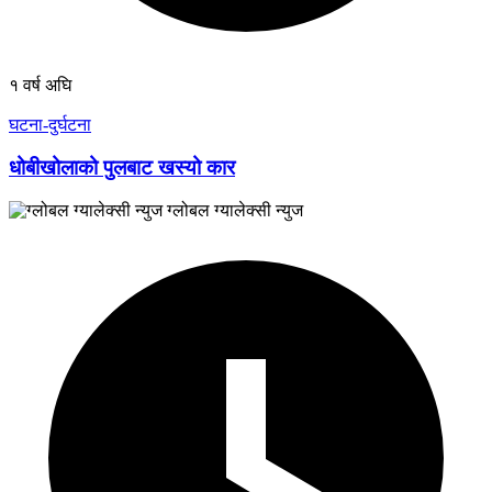
१ वर्ष अघि
घटना-दुर्घटना
धोबीखोलाको पुलबाट खस्यो कार
ग्लोबल ग्यालेक्सी न्युज