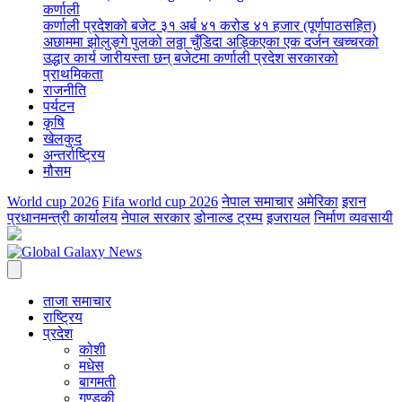
कर्णाली
कर्णाली प्रदेशको बजेट ३१ अर्ब ४१ करोड ४१ हजार (पूर्णपाठसहित)
अछाममा झोलुङ्गे पुलको लठ्ठा चुँडिदा अड्किएका एक दर्जन खच्चरको
उद्धार कार्य जारी
यस्ता छन् बजेटमा कर्णाली प्रदेश सरकारको
प्राथमिकता
राजनीति
पर्यटन
कृषि
खेलकुद
अन्तर्राष्ट्रिय
मौसम
World cup 2026
Fifa world cup 2026
नेपाल समाचार
अमेरिका
इरान
प्रधानमन्त्री कार्यालय
नेपाल सरकार
डोनाल्ड ट्रम्प
इजरायल
निर्माण व्यवसायी
ताजा समाचार
राष्ट्रिय
प्रदेश
कोशी
मधेस
बागमती
गण्डकी