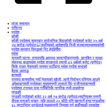
ताजा समाचार
राष्ट्रिय
प्रदेश
कोशी
कोशी प्रदेशमा शुक्रबार सार्वजनिक बिदा
कोशी प्रदेशको बजेट ३५ अर्ब
२७ करोड (पूर्णपाठ)
कोशी
प्रदेश सरकार विरुद्धको रिट हेर्दाहेर्दैमा
मधेस
सुनसरी घटनाः तनावपछि अवस्था सामान्यीकरणतर्फ, छानबिन र सुरक्षा
व्यवस्था कडा
मधेस प्रदेश सरकारले ल्यायो ४३ अर्बको बजेट (पूर्णपाठ)
सिके राउत नेतृत्वको जनमत पार्टीद्वारा मधेस प्रदेश सभाको
बैठक अवरुद्ध
बागमती
रास्वपा बागमतीमा नयाँ नेतृत्वको खोजी, आजै निर्वाचन परिणाम आउने
अपेक्षा
बागमती प्रदेशका मुख्यमन्त्री लामाले दिए राजीनामा
बागमती
प्रदेशमा ट्रायल पास गर्नेबित्तिकै नागरिक एपमै लाइसेन्स
गण्डकी
गण्डकी प्रदेशको बजेट ३२ अर्ब ९७ करोड (पूर्णपाठ)
नवनियुक्त मन्त्री
दीपक मनाङ्गे भन्छन् ‘यहि तालले २० चोटि पनि खानुपर्ने हुन्छ’
गण्डकीमा
४८ घण्टाभित्र पाण्डेलाई मुख्यमन्त्री नियुक्त गर्न सर्वोच्चको परमादेश