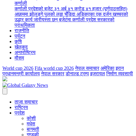
कर्णाली
कर्णाली प्रदेशको बजेट ३१ अर्ब ४१ करोड ४१ हजार (पूर्णपाठसहित)
अछाममा झोलुङ्गे पुलको लठ्ठा चुँडिदा अड्किएका एक दर्जन खच्चरको
उद्धार कार्य जारी
यस्ता छन् बजेटमा कर्णाली प्रदेश सरकारको
प्राथमिकता
राजनीति
पर्यटन
कृषि
खेलकुद
अन्तर्राष्ट्रिय
मौसम
World cup 2026
Fifa world cup 2026
नेपाल समाचार
अमेरिका
इरान
प्रधानमन्त्री कार्यालय
नेपाल सरकार
डोनाल्ड ट्रम्प
इजरायल
निर्माण व्यवसायी
ताजा समाचार
राष्ट्रिय
प्रदेश
कोशी
मधेस
बागमती
गण्डकी