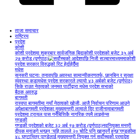
ताजा समाचार
राष्ट्रिय
प्रदेश
कोशी
कोशी प्रदेशमा शुक्रबार सार्वजनिक बिदा
कोशी प्रदेशको बजेट ३५ अर्ब
२७ करोड (पूर्णपाठ)
कोशी
प्रदेश सरकार विरुद्धको रिट हेर्दाहेर्दैमा
मधेस
सुनसरी घटनाः तनावपछि अवस्था सामान्यीकरणतर्फ, छानबिन र सुरक्षा
व्यवस्था कडा
मधेस प्रदेश सरकारले ल्यायो ४३ अर्बको बजेट (पूर्णपाठ)
सिके राउत नेतृत्वको जनमत पार्टीद्वारा मधेस प्रदेश सभाको
बैठक अवरुद्ध
बागमती
रास्वपा बागमतीमा नयाँ नेतृत्वको खोजी, आजै निर्वाचन परिणाम आउने
अपेक्षा
बागमती प्रदेशका मुख्यमन्त्री लामाले दिए राजीनामा
बागमती
प्रदेशमा ट्रायल पास गर्नेबित्तिकै नागरिक एपमै लाइसेन्स
गण्डकी
गण्डकी प्रदेशको बजेट ३२ अर्ब ९७ करोड (पूर्णपाठ)
नवनियुक्त मन्त्री
दीपक मनाङ्गे भन्छन् ‘यहि तालले २० चोटि पनि खानुपर्ने हुन्छ’
गण्डकीमा
४८ घण्टाभित्र पाण्डेलाई मुख्यमन्त्री नियुक्त गर्न सर्वोच्चको परमादेश