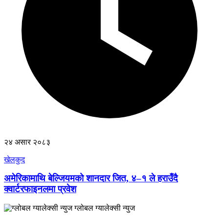
२४ असार २०८३
खेलकुद
अमेरिकामाथि बेल्जियमको शानदार जित, ४–१ ले हराउँदै
क्वार्टरफाइनलमा प्रवेश
ग्लोबल ग्यालेक्सी न्युज