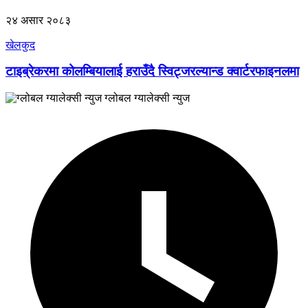
२४ असार २०८३
खेलकुद
टाइब्रेकरमा कोलम्बियालाई हराउँदै स्विट्जरल्यान्ड क्वार्टरफाइनलमा
ग्लोबल ग्यालेक्सी न्युज