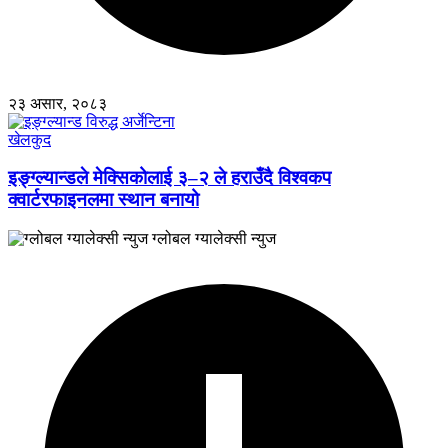
२३ असार, २०८३
खेलकुद
इङ्ग्ल्यान्डले मेक्सिकोलाई ३–२ ले हराउँदै विश्वकप
क्वार्टरफाइनलमा स्थान बनायो
ग्लोबल ग्यालेक्सी न्युज