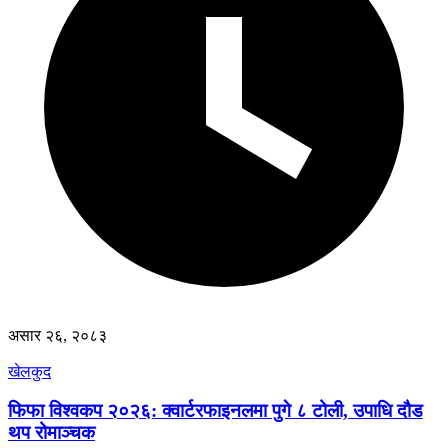
असार २६, २०८३
खेलकुद
फिफा विश्वकप २०२६: क्वार्टरफाइनलमा पुगे ८ टोली, उपाधि दौड
थप रोमाञ्चक