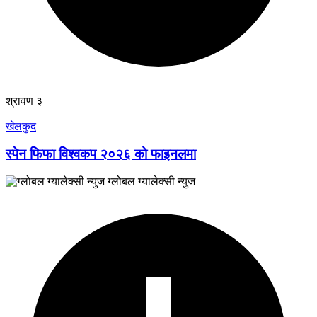
श्रावण ३
खेलकुद
स्पेन फिफा विश्वकप २०२६ को फाइनलमा
ग्लोबल ग्यालेक्सी न्युज