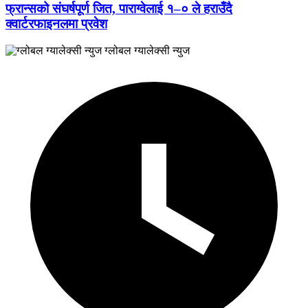
फ्रान्सको संघर्षपूर्ण जित, पाराग्वेलाई १–० ले हराउँदै
क्वार्टरफाइनलमा प्रवेश
ग्लोबल ग्यालेक्सी न्युज