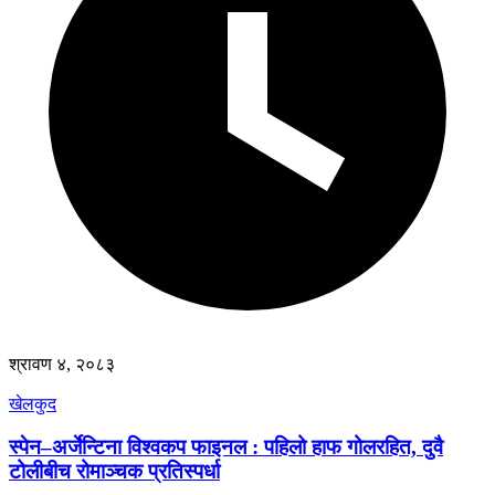
श्रावण ४, २०८३
खेलकुद
स्पेन–अर्जेन्टिना विश्वकप फाइनल : पहिलो हाफ गोलरहित, दुवै
टोलीबीच रोमाञ्चक प्रतिस्पर्धा