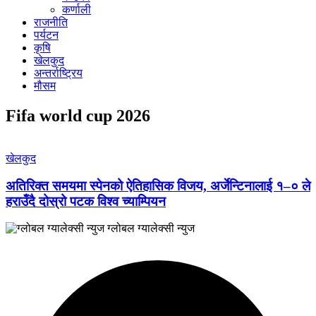
कर्णाली
राजनीति
पर्यटन
कृषि
खेलकुद
अन्तर्राष्ट्रिय
मौसम
Fifa world cup 2026
खेलकुद
अतिरिक्त समयमा स्पेनको ऐतिहासिक विजय, अर्जेन्टिनालाई १–० ले
हराउँदै दोस्रो पटक विश्व च्याम्पियन
ग्लोबल ग्यालेक्सी न्युज