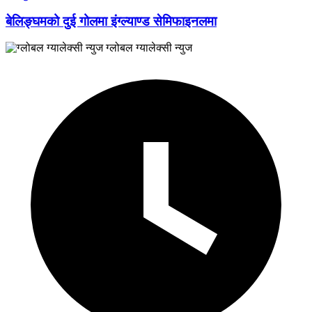
बेलिङ्घमको दुई गोलमा इंग्ल्याण्ड सेमिफाइनलमा
ग्लोबल ग्यालेक्सी न्युज