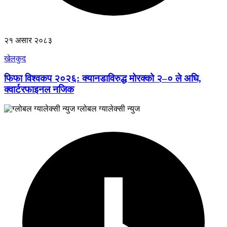
२१ असार २०८३
खेलकुद
फिफा विश्वकप २०२६: क्यानडाविरुद्ध मोरक्को २–० ले अघि,
क्वार्टरफाइनल नजिक
ग्लोबल ग्यालेक्सी न्युज