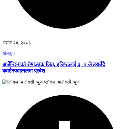
असार २४, २०८३
खेलकुद
अर्जेन्टिनाको रोमाञ्चक जित, इजिप्टलाई ३–२ ले हराउँदै
क्वार्टरफाइनलमा प्रवेश
ग्लोबल ग्यालेक्सी न्युज