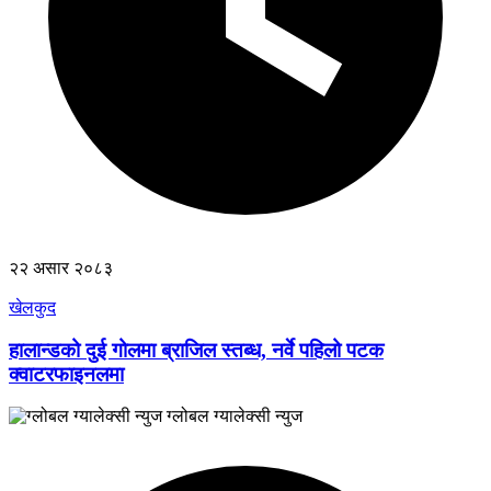
२२ असार २०८३
खेलकुद
हालान्डको दुई गोलमा ब्राजिल स्तब्ध, नर्वे पहिलो पटक
क्वाटरफाइनलमा
ग्लोबल ग्यालेक्सी न्युज