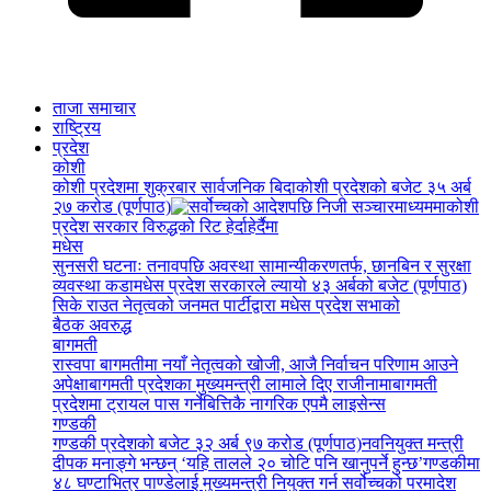
ताजा समाचार
राष्ट्रिय
प्रदेश
कोशी
कोशी प्रदेशमा शुक्रबार सार्वजनिक बिदा
कोशी प्रदेशको बजेट ३५ अर्ब
२७ करोड (पूर्णपाठ)
कोशी
प्रदेश सरकार विरुद्धको रिट हेर्दाहेर्दैमा
मधेस
सुनसरी घटनाः तनावपछि अवस्था सामान्यीकरणतर्फ, छानबिन र सुरक्षा
व्यवस्था कडा
मधेस प्रदेश सरकारले ल्यायो ४३ अर्बको बजेट (पूर्णपाठ)
सिके राउत नेतृत्वको जनमत पार्टीद्वारा मधेस प्रदेश सभाको
बैठक अवरुद्ध
बागमती
रास्वपा बागमतीमा नयाँ नेतृत्वको खोजी, आजै निर्वाचन परिणाम आउने
अपेक्षा
बागमती प्रदेशका मुख्यमन्त्री लामाले दिए राजीनामा
बागमती
प्रदेशमा ट्रायल पास गर्नेबित्तिकै नागरिक एपमै लाइसेन्स
गण्डकी
गण्डकी प्रदेशको बजेट ३२ अर्ब ९७ करोड (पूर्णपाठ)
नवनियुक्त मन्त्री
दीपक मनाङ्गे भन्छन् ‘यहि तालले २० चोटि पनि खानुपर्ने हुन्छ’
गण्डकीमा
४८ घण्टाभित्र पाण्डेलाई मुख्यमन्त्री नियुक्त गर्न सर्वोच्चको परमादेश