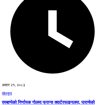
असार २१, २०८३
खेलकुद
एमबाप्पेको निर्णायक गोलमा फ्रान्स क्वार्टरफाइनलमा, पाराग्वेको