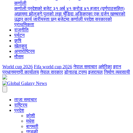
कर्णाली
कर्णाली प्रदेशको बजेट ३१ अर्ब ४१ करोड ४१ हजार (पूर्णपाठसहित)
अछाममा झोलुङ्गे पुलको लठ्ठा चुँडिदा अड्किएका एक दर्जन खच्चरको
उद्धार कार्य जारी
यस्ता छन् बजेटमा कर्णाली प्रदेश सरकारको
प्राथमिकता
राजनीति
पर्यटन
कृषि
खेलकुद
अन्तर्राष्ट्रिय
मौसम
World cup 2026
Fifa world cup 2026
नेपाल समाचार
अमेरिका
इरान
प्रधानमन्त्री कार्यालय
नेपाल सरकार
डोनाल्ड ट्रम्प
इजरायल
निर्माण व्यवसायी
ताजा समाचार
राष्ट्रिय
प्रदेश
कोशी
मधेस
बागमती
गण्डकी