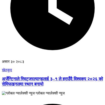
असार ३० २०८३
खेलकुद
अर्जेन्टिनाले स्विट्जरल्यान्डलाई ३–१ ले हराउँदै विश्वकप २०२६ को
सेमिफाइनलमा स्थान बनायो
ग्लोबल ग्यालेक्सी न्युज