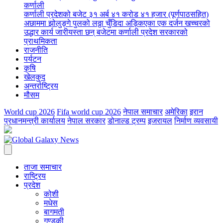
कर्णाली
कर्णाली प्रदेशको बजेट ३१ अर्ब ४१ करोड ४१ हजार (पूर्णपाठसहित)
अछाममा झोलुङ्गे पुलको लठ्ठा चुँडिदा अड्किएका एक दर्जन खच्चरको
उद्धार कार्य जारी
यस्ता छन् बजेटमा कर्णाली प्रदेश सरकारको
प्राथमिकता
राजनीति
पर्यटन
कृषि
खेलकुद
अन्तर्राष्ट्रिय
मौसम
World cup 2026
Fifa world cup 2026
नेपाल समाचार
अमेरिका
इरान
प्रधानमन्त्री कार्यालय
नेपाल सरकार
डोनाल्ड ट्रम्प
इजरायल
निर्माण व्यवसायी
ताजा समाचार
राष्ट्रिय
प्रदेश
कोशी
मधेस
बागमती
गण्डकी