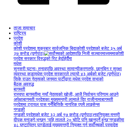
ताजा समाचार
राष्ट्रिय
प्रदेश
कोशी
कोशी प्रदेशमा शुक्रबार सार्वजनिक बिदा
कोशी प्रदेशको बजेट ३५ अर्ब
२७ करोड (पूर्णपाठ)
कोशी
प्रदेश सरकार विरुद्धको रिट हेर्दाहेर्दैमा
मधेस
सुनसरी घटनाः तनावपछि अवस्था सामान्यीकरणतर्फ, छानबिन र सुरक्षा
व्यवस्था कडा
मधेस प्रदेश सरकारले ल्यायो ४३ अर्बको बजेट (पूर्णपाठ)
सिके राउत नेतृत्वको जनमत पार्टीद्वारा मधेस प्रदेश सभाको
बैठक अवरुद्ध
बागमती
रास्वपा बागमतीमा नयाँ नेतृत्वको खोजी, आजै निर्वाचन परिणाम आउने
अपेक्षा
बागमती प्रदेशका मुख्यमन्त्री लामाले दिए राजीनामा
बागमती
प्रदेशमा ट्रायल पास गर्नेबित्तिकै नागरिक एपमै लाइसेन्स
गण्डकी
गण्डकी प्रदेशको बजेट ३२ अर्ब ९७ करोड (पूर्णपाठ)
नवनियुक्त मन्त्री
दीपक मनाङ्गे भन्छन् ‘यहि तालले २० चोटि पनि खानुपर्ने हुन्छ’
गण्डकीमा
४८ घण्टाभित्र पाण्डेलाई मुख्यमन्त्री नियुक्त गर्न सर्वोच्चको परमादेश