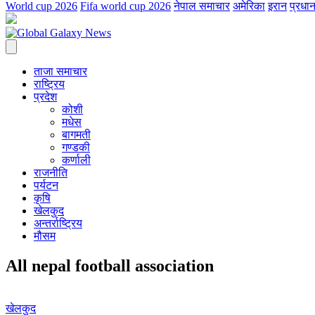
World cup 2026
Fifa world cup 2026
नेपाल समाचार
अमेरिका
इरान
प्रधान
ताजा समाचार
राष्ट्रिय
प्रदेश
कोशी
मधेस
बागमती
गण्डकी
कर्णाली
राजनीति
पर्यटन
कृषि
खेलकुद
अन्तर्राष्ट्रिय
मौसम
All nepal football association
खेलकुद