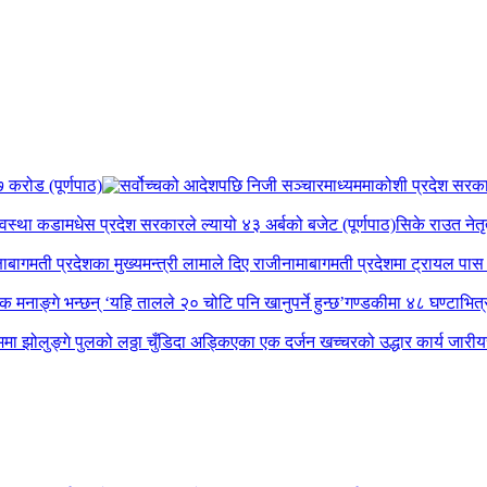
 करोड (पूर्णपाठ)
कोशी प्रदेश सरकार व
यवस्था कडा
मधेस प्रदेश सरकारले ल्यायो ४३ अर्बको बजेट (पूर्णपाठ)
सिके राउत नेतृ
षा
बागमती प्रदेशका मुख्यमन्त्री लामाले दिए राजीनामा
बागमती प्रदेशमा ट्रायल पास ग
पक मनाङ्गे भन्छन् ‘यहि तालले २० चोटि पनि खानुपर्ने हुन्छ’
गण्डकीमा ४८ घण्टाभित्र 
मा झोलुङ्गे पुलको लठ्ठा चुँडिदा अड्किएका एक दर्जन खच्चरको उद्धार कार्य जारी
य