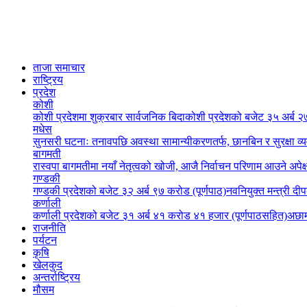
ताजा समाचार
राष्ट्रिय
प्रदेश
कोशी
कोशी प्रदेशमा शुक्रबार सार्वजनिक बिदा
कोशी प्रदेशको बजेट ३५ अर्ब २७
मधेस
सुनसरी घटनाः तनावपछि अवस्था सामान्यीकरणतर्फ, छानबिन र सुरक्षा व्
बागमती
रास्वपा बागमतीमा नयाँ नेतृत्वको खोजी, आजै निर्वाचन परिणाम आउने अपेक्
गण्डकी
गण्डकी प्रदेशको बजेट ३२ अर्ब ९७ करोड (पूर्णपाठ)
नवनियुक्त मन्त्री दी
कर्णाली
कर्णाली प्रदेशको बजेट ३१ अर्ब ४१ करोड ४१ हजार (पूर्णपाठसहित)
अछाम
राजनीति
पर्यटन
कृषि
खेलकुद
अन्तर्राष्ट्रिय
मौसम