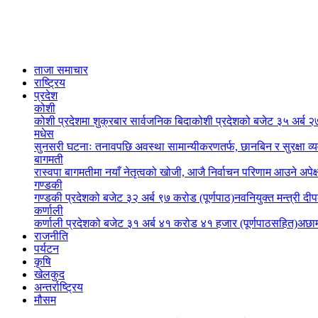
ताजा समाचार
राष्ट्रिय
प्रदेश
कोशी
कोशी प्रदेशमा शुक्रबार सार्वजनिक बिदा
कोशी प्रदेशको बजेट ३५ अर्ब २७
मधेस
सुनसरी घटनाः तनावपछि अवस्था सामान्यीकरणतर्फ, छानबिन र सुरक्षा व्
बागमती
रास्वपा बागमतीमा नयाँ नेतृत्वको खोजी, आजै निर्वाचन परिणाम आउने अपेक्
गण्डकी
गण्डकी प्रदेशको बजेट ३२ अर्ब ९७ करोड (पूर्णपाठ)
नवनियुक्त मन्त्री दी
कर्णाली
कर्णाली प्रदेशको बजेट ३१ अर्ब ४१ करोड ४१ हजार (पूर्णपाठसहित)
अछाम
राजनीति
पर्यटन
कृषि
खेलकुद
अन्तर्राष्ट्रिय
मौसम